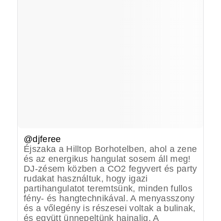
@djferee
Éjszaka a Hilltop Borhotelben, ahol a zene
és az energikus hangulat sosem áll meg!
DJ-zésem közben a CO2 fegyvert és party
rudakat használtuk, hogy igazi
partihangulatot teremtsünk, minden fullos
fény- és hangtechnikával. A menyasszony
és a vőlegény is részesei voltak a bulinak,
és együtt ünnepeltünk hajnalig. A