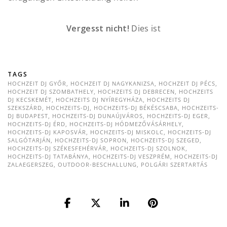
Vergesst nicht!
Dies ist
TAGS
HOCHZEIT DJ GYŐR
,
HOCHZEIT DJ NAGYKANIZSA
,
HOCHZEIT DJ PÉCS
,
HOCHZEIT DJ SZOMBATHELY
,
HOCHZEITS DJ DEBRECEN
,
HOCHZEITS
DJ KECSKEMÉT
,
HOCHZEITS DJ NYÍREGYHÁZA
,
HOCHZEITS DJ
SZEKSZÁRD
,
HOCHZEITS-DJ
,
HOCHZEITS-DJ BÉKÉSCSABA
,
HOCHZEITS-
DJ BUDAPEST
,
HOCHZEITS-DJ DUNAÚJVÁROS
,
HOCHZEITS-DJ EGER
,
HOCHZEITS-DJ ÉRD
,
HOCHZEITS-DJ HÓDMEZŐVÁSÁRHELY
,
HOCHZEITS-DJ KAPOSVÁR
,
HOCHZEITS-DJ MISKOLC
,
HOCHZEITS-DJ
SALGÓTARJÁN
,
HOCHZEITS-DJ SOPRON
,
HOCHZEITS-DJ SZEGED
,
HOCHZEITS-DJ SZÉKESFEHÉRVÁR
,
HOCHZEITS-DJ SZOLNOK
,
HOCHZEITS-DJ TATABÁNYA
,
HOCHZEITS-DJ VESZPRÉM
,
HOCHZEITS-DJ
ZALAEGERSZEG
,
OUTDOOR-BESCHALLUNG
,
POLGÁRI SZERTARTÁS