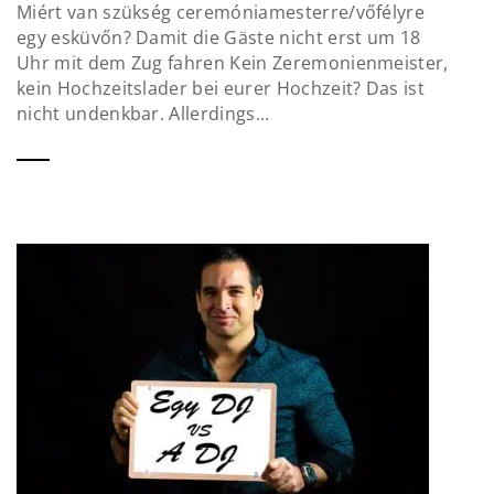
Miért van szükség ceremóniamesterre/vőfélyre
egy esküvőn? Damit die Gäste nicht erst um 18
Uhr mit dem Zug fahren Kein Zeremonienmeister,
kein Hochzeitslader bei eurer Hochzeit? Das ist
nicht undenkbar. Allerdings...