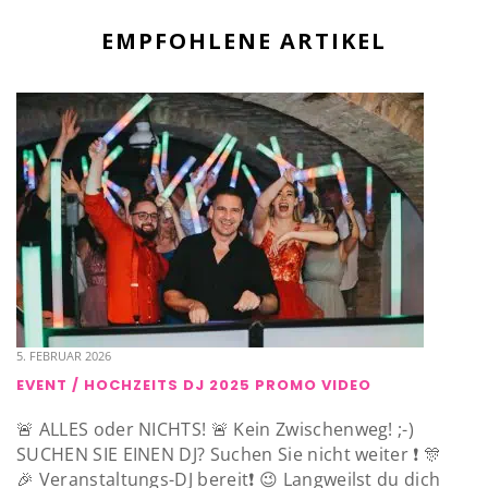
EMPFOHLENE ARTIKEL
5. FEBRUAR 2026
EVENT / HOCHZEITS DJ 2025 PROMO VIDEO
🚨 ALLES oder NICHTS! 🚨 Kein Zwischenweg! ;-)
SUCHEN SIE EINEN DJ? Suchen Sie nicht weiter ❗️ 🎊
🎉 Veranstaltungs-DJ bereit❗️ 😉 Langweilst du dich