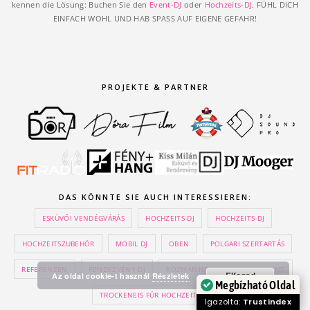
kennen die Lösung: Buchen Sie den
Event-DJ
oder
Hochzeits-DJ
. FÜHL DICH
EINFACH WOHL UND HAB SPASS AUF EIGENE GEFAHR!
PROJEKTE & PARTNER
DAS KÖNNTE SIE AUCH INTERESSIEREN:
ESKÜVŐI VENDÉGVÁRÁS
HOCHZEITS-DJ
HOCHZEITS-DJ
HOCHZEITSZUBEHÖR
MOBIL DJ
OBEN
POLGARI SZERTARTÁS
REFERENZEN
RENDEZVÉNY DJ
ROZMARING GARTENRESTAURANT
Elfogad
Az oldal cookie-t használ
Részletek
Megbízható Oldal
TROCKENEIS FÜR HOCHZEITEN
Igazolta:
Trustindex