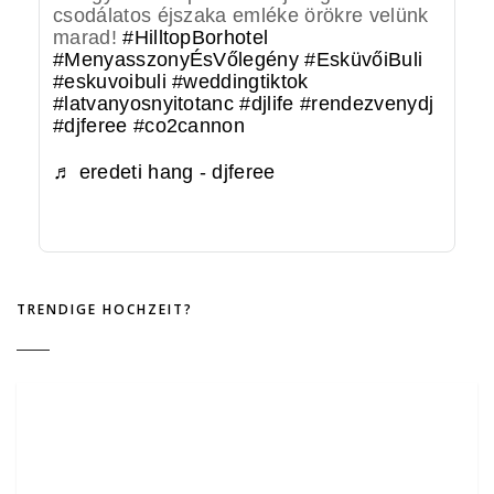
csodálatos éjszaka emléke örökre velünk
marad!
#HilltopBorhotel
#MenyasszonyÉsVőlegény
#EsküvőiBuli
#eskuvoibuli
#weddingtiktok
#latvanyosnyitotanc
#djlife
#rendezvenydj
#djferee
#co2cannon
♬ eredeti hang - djferee
TRENDIGE HOCHZEIT?