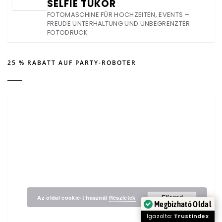
SELFIE TÜKÖR
FOTOMASCHINE FÜR HOCHZEITEN, EVENTS –
FREUDE UNTERHALTUNG UND UNBEGRENZTER
FOTODRUCK
25 % RABATT AUF PARTY-ROBOTER
Elfogad
Az oldal cookie-t használ
Részletek
Megbízható Oldal
Igazolta:
Trustindex