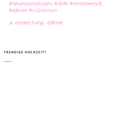
#latvanyosnyitotanc
#djlife
#rendezvenydj
#djferee
#co2cannon
♬ eredeti hang - djferee
TRENDIGE HOCHZEIT?