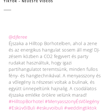
TIKTOK – NEUESTE VIDEOS
@djferee
Éjszaka a Hilltop Borhotelben, ahol a zene
és az energikus hangulat sosem áll meg! DJ-
zésem közben a CO2 fegyvert és party
rudakat használtuk, hogy igazi
partihangulatot teremtsünk, minden fullos
fény- és hangtechnikával. A menyasszony és
a vőlegény is részesei voltak a bulinak, és
együtt ünnepeltünk hajnalig. A csodálatos
éjszaka emléke örökre velünk marad!
#HilltopBorhotel
#MenyasszonyÉsVőlegény
#EsküvőiBuli
#eskuvoibuli
#weddingtiktok