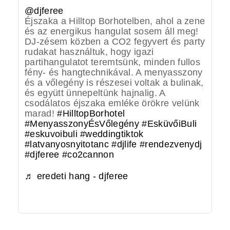
@djferee
Éjszaka a Hilltop Borhotelben, ahol a zene
és az energikus hangulat sosem áll meg!
DJ-zésem közben a CO2 fegyvert és party
rudakat használtuk, hogy igazi
partihangulatot teremtsünk, minden fullos
fény- és hangtechnikával. A menyasszony
és a vőlegény is részesei voltak a bulinak,
és együtt ünnepeltünk hajnalig. A
csodálatos éjszaka emléke örökre velünk
marad!
#HilltopBorhotel
#MenyasszonyÉsVőlegény
#EsküvőiBuli
#eskuvoibuli
#weddingtiktok
#latvanyosnyitotanc
#djlife
#rendezvenydj
#djferee
#co2cannon
♬ eredeti hang - djferee