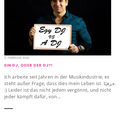
5. FEBRUAR 2026
EIN DJ, ODER DER DJ?!
Ich arbeite seit Jahren in der Musikindustrie, es
steht außer Frage, dass dies mein Leben ist. حرفيًا.
:) Leider ist das nicht jedem vergönnt, und nicht
jeder kämpft dafür, von...