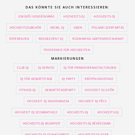
DAS KÖNNTE SIE AUCH INTERESSIEREN:
ESKÜVŐI VENDÉGVÁRÁS
HOCHZEITS-DJ
HOCHZEITS-DJ
HOCHZEITSZUBEHÖR
MOBIL DJ
OBEN
POLGARI SZERTARTÁS
REFERENZEN
RENDEZVÉNY DJ
ROZMARING GARTENRESTAURANT
TROCKENEIS FÜR HOCHZEITEN
MARKIERUNGEN
CLUB DJ
DJ-SERVICE
DJ FÜR FIRMENVERANSTALTUNGEN
DJ FÜR GEBURTSTAGE
DJ PARTY
ERÖFFNUNGSTANZ
FITNESS-DJ
GEBURTSTAGSPARTY
HOCHZEIT DJ GYŐR
HOCHZEIT DJ NAGYKANIZSA
HOCHZEIT DJ PÉCS
HOCHZEIT DJ SZOMBATHELY
HOCHZEITS-DJ
HOCHZEITS-DJ
HOCHZEITS-DJ BUDAPEST
HOCHZEITS-DJ BÉKÉSCSABA
HOCHZEITS-DJ DUNAÚJVÁROS
HOCHZEITS-DJ EGER