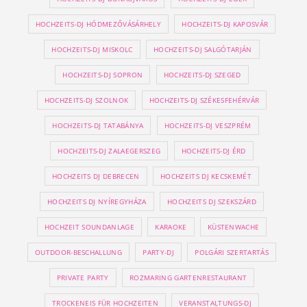
HOCHZEITS-DJ HÓDMEZŐVÁSÁRHELY
HOCHZEITS-DJ KAPOSVÁR
HOCHZEITS-DJ MISKOLC
HOCHZEITS-DJ SALGÓTARJÁN
HOCHZEITS-DJ SOPRON
HOCHZEITS-DJ SZEGED
HOCHZEITS-DJ SZOLNOK
HOCHZEITS-DJ SZÉKESFEHÉRVÁR
HOCHZEITS-DJ TATABÁNYA
HOCHZEITS-DJ VESZPRÉM
HOCHZEITS-DJ ZALAEGERSZEG
HOCHZEITS-DJ ÉRD
HOCHZEITS DJ DEBRECEN
HOCHZEITS DJ KECSKEMÉT
HOCHZEITS DJ NYÍREGYHÁZA
HOCHZEITS DJ SZEKSZÁRD
HOCHZEIT SOUNDANLAGE
KARAOKE
KÜSTENWACHE
OUTDOOR-BESCHALLUNG
PARTY-DJ
POLGÁRI SZERTARTÁS
PRIVATE PARTY
ROZMARING GARTENRESTAURANT
TROCKENEIS FÜR HOCHZEITEN
VERANSTALTUNGS-DJ