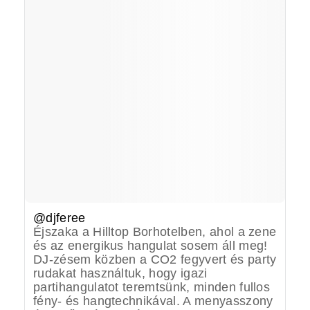
@djferee
Éjszaka a Hilltop Borhotelben, ahol a zene
és az energikus hangulat sosem áll meg!
DJ-zésem közben a CO2 fegyvert és party
rudakat használtuk, hogy igazi
partihangulatot teremtsünk, minden fullos
fény- és hangtechnikával. A menyasszony