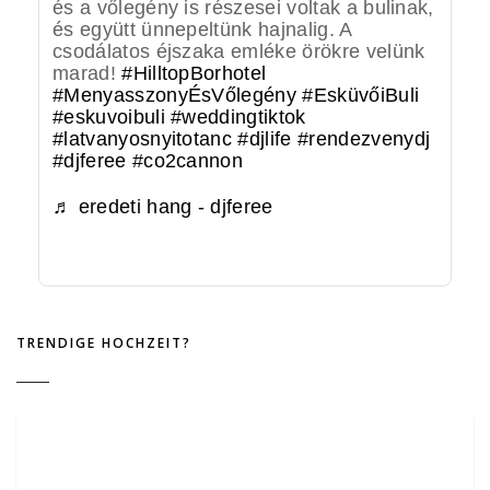
és a vőlegény is részesei voltak a bulinak,
és együtt ünnepeltünk hajnalig. A
csodálatos éjszaka emléke örökre velünk
marad!
#HilltopBorhotel
#MenyasszonyÉsVőlegény
#EsküvőiBuli
#eskuvoibuli
#weddingtiktok
#latvanyosnyitotanc
#djlife
#rendezvenydj
#djferee
#co2cannon
♬ eredeti hang - djferee
TRENDIGE HOCHZEIT?