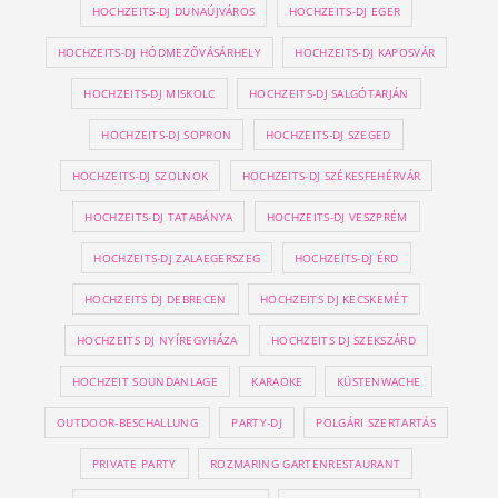
HOCHZEITS-DJ DUNAÚJVÁROS
HOCHZEITS-DJ EGER
HOCHZEITS-DJ HÓDMEZŐVÁSÁRHELY
HOCHZEITS-DJ KAPOSVÁR
HOCHZEITS-DJ MISKOLC
HOCHZEITS-DJ SALGÓTARJÁN
HOCHZEITS-DJ SOPRON
HOCHZEITS-DJ SZEGED
HOCHZEITS-DJ SZOLNOK
HOCHZEITS-DJ SZÉKESFEHÉRVÁR
HOCHZEITS-DJ TATABÁNYA
HOCHZEITS-DJ VESZPRÉM
HOCHZEITS-DJ ZALAEGERSZEG
HOCHZEITS-DJ ÉRD
HOCHZEITS DJ DEBRECEN
HOCHZEITS DJ KECSKEMÉT
HOCHZEITS DJ NYÍREGYHÁZA
HOCHZEITS DJ SZEKSZÁRD
HOCHZEIT SOUNDANLAGE
KARAOKE
KÜSTENWACHE
OUTDOOR-BESCHALLUNG
PARTY-DJ
POLGÁRI SZERTARTÁS
PRIVATE PARTY
ROZMARING GARTENRESTAURANT