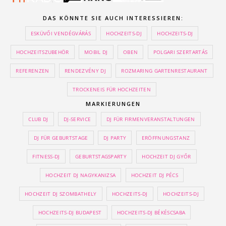
DAS KÖNNTE SIE AUCH INTERESSIEREN:
ESKÜVŐI VENDÉGVÁRÁS
HOCHZEITS-DJ
HOCHZEITS-DJ
HOCHZEITSZUBEHÖR
MOBIL DJ
OBEN
POLGARI SZERTARTÁS
REFERENZEN
RENDEZVÉNY DJ
ROZMARING GARTENRESTAURANT
TROCKENEIS FÜR HOCHZEITEN
MARKIERUNGEN
CLUB DJ
DJ-SERVICE
DJ FÜR FIRMENVERANSTALTUNGEN
DJ FÜR GEBURTSTAGE
DJ PARTY
ERÖFFNUNGSTANZ
FITNESS-DJ
GEBURTSTAGSPARTY
HOCHZEIT DJ GYŐR
HOCHZEIT DJ NAGYKANIZSA
HOCHZEIT DJ PÉCS
HOCHZEIT DJ SZOMBATHELY
HOCHZEITS-DJ
HOCHZEITS-DJ
HOCHZEITS-DJ BUDAPEST
HOCHZEITS-DJ BÉKÉSCSABA