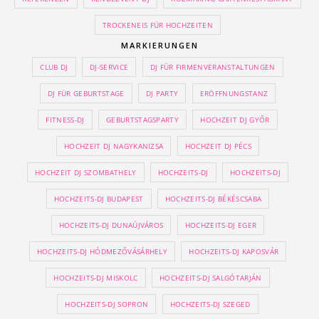
TROCKENEIS FÜR HOCHZEITEN
MARKIERUNGEN
CLUB DJ
DJ-SERVICE
DJ FÜR FIRMENVERANSTALTUNGEN
DJ FÜR GEBURTSTAGE
DJ PARTY
ERÖFFNUNGSTANZ
FITNESS-DJ
GEBURTSTAGSPARTY
HOCHZEIT DJ GYŐR
HOCHZEIT DJ NAGYKANIZSA
HOCHZEIT DJ PÉCS
HOCHZEIT DJ SZOMBATHELY
HOCHZEITS-DJ
HOCHZEITS-DJ
HOCHZEITS-DJ BUDAPEST
HOCHZEITS-DJ BÉKÉSCSABA
HOCHZEITS-DJ DUNAÚJVÁROS
HOCHZEITS-DJ EGER
HOCHZEITS-DJ HÓDMEZŐVÁSÁRHELY
HOCHZEITS-DJ KAPOSVÁR
HOCHZEITS-DJ MISKOLC
HOCHZEITS-DJ SALGÓTARJÁN
HOCHZEITS-DJ SOPRON
HOCHZEITS-DJ SZEGED