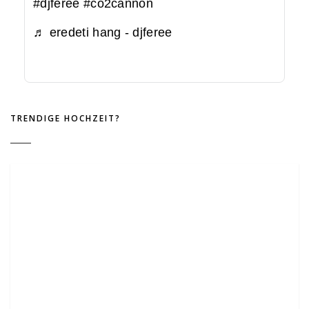
#djferee
#co2cannon
♬ eredeti hang - djferee
TRENDIGE HOCHZEIT?