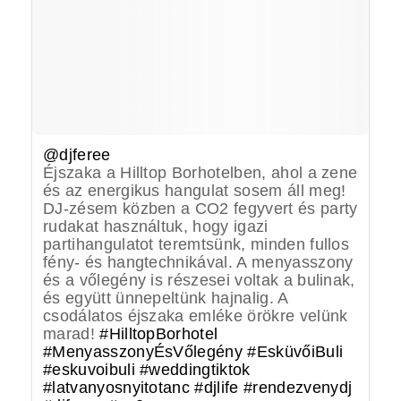
@djferee
Éjszaka a Hilltop Borhotelben, ahol a zene
és az energikus hangulat sosem áll meg!
DJ-zésem közben a CO2 fegyvert és party
rudakat használtuk, hogy igazi
partihangulatot teremtsünk, minden fullos
fény- és hangtechnikával. A menyasszony
és a vőlegény is részesei voltak a bulinak,
és együtt ünnepeltünk hajnalig. A
csodálatos éjszaka emléke örökre velünk
marad!
#HilltopBorhotel
#MenyasszonyÉsVőlegény
#EsküvőiBuli
#eskuvoibuli
#weddingtiktok
#latvanyosnyitotanc
#djlife
#rendezvenydj