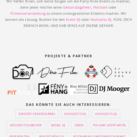
Wir helfen Ihnen, sich keine Sorgen um die Party Ihres Events zu machen,
denn jeder möchte seine
Geburtstagsfeier
,
Hochzeit
oder
Firmenveranstaltung
zu einem unvergesslichen Erlebnis machen. Wir
kennen die Lösung: Buchen Sie den
Event-DJ
oder
Hochzeits-DJ
. FÜHL DICH
EINFACH WOHL UND HAB SPASS AUF EIGENE GEFAHR!
PROJEKTE & PARTNER
DAS KÖNNTE SIE AUCH INTERESSIEREN:
ESKÜVŐI VENDÉGVÁRÁS
HOCHZEITS-DJ
HOCHZEITS-DJ
HOCHZEITSZUBEHÖR
MOBIL DJ
OBEN
POLGARI SZERTARTÁS
REFERENZEN
RENDEZVÉNY DJ
ROZMARING GARTENRESTAURANT