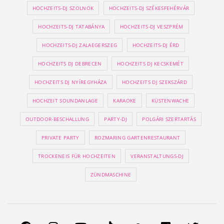
HOCHZEITS-DJ SZOLNOK
HOCHZEITS-DJ SZÉKESFEHÉRVÁR
HOCHZEITS-DJ TATABÁNYA
HOCHZEITS-DJ VESZPRÉM
HOCHZEITS-DJ ZALAEGERSZEG
HOCHZEITS-DJ ÉRD
HOCHZEITS DJ DEBRECEN
HOCHZEITS DJ KECSKEMÉT
HOCHZEITS DJ NYÍREGYHÁZA
HOCHZEITS DJ SZEKSZÁRD
HOCHZEIT SOUNDANLAGE
KARAOKE
KÜSTENWACHE
OUTDOOR-BESCHALLUNG
PARTY-DJ
POLGÁRI SZERTARTÁS
PRIVATE PARTY
ROZMARING GARTENRESTAURANT
TROCKENEIS FÜR HOCHZEITEN
VERANSTALTUNGS-DJ
ZÜNDMASCHINE