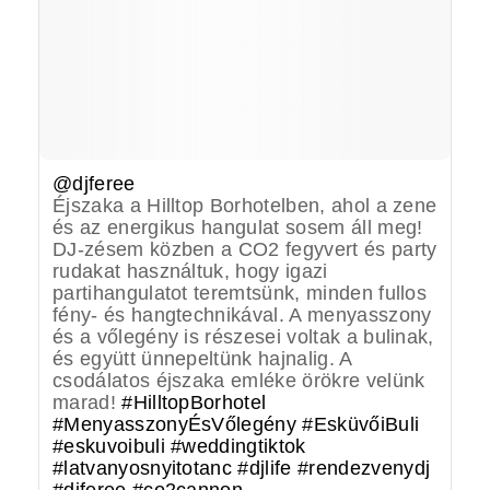
@djferee
Éjszaka a Hilltop Borhotelben, ahol a zene
és az energikus hangulat sosem áll meg!
DJ-zésem közben a CO2 fegyvert és party
rudakat használtuk, hogy igazi
partihangulatot teremtsünk, minden fullos
fény- és hangtechnikával. A menyasszony
és a vőlegény is részesei voltak a bulinak,
és együtt ünnepeltünk hajnalig. A
csodálatos éjszaka emléke örökre velünk
marad!
#HilltopBorhotel
#MenyasszonyÉsVőlegény
#EsküvőiBuli
#eskuvoibuli
#weddingtiktok
#latvanyosnyitotanc
#djlife
#rendezvenydj
#djferee
#co2cannon