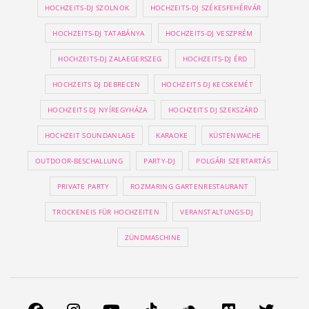
HOCHZEITS-DJ SZOLNOK
HOCHZEITS-DJ SZÉKESFEHÉRVÁR
HOCHZEITS-DJ TATABÁNYA
HOCHZEITS-DJ VESZPRÉM
HOCHZEITS-DJ ZALAEGERSZEG
HOCHZEITS-DJ ÉRD
HOCHZEITS DJ DEBRECEN
HOCHZEITS DJ KECSKEMÉT
HOCHZEITS DJ NYÍREGYHÁZA
HOCHZEITS DJ SZEKSZÁRD
HOCHZEIT SOUNDANLAGE
KARAOKE
KÜSTENWACHE
OUTDOOR-BESCHALLUNG
PARTY-DJ
POLGÁRI SZERTARTÁS
PRIVATE PARTY
ROZMARING GARTENRESTAURANT
TROCKENEIS FÜR HOCHZEITEN
VERANSTALTUNGS-DJ
ZÜNDMASCHINE