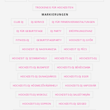
TROCKENEIS FÜR HOCHZEITEN
MARKIERUNGEN
CLUB DJ
DJ-SERVICE
DJ FÜR FIRMENVERANSTALTUNGEN
DJ FÜR GEBURTSTAGE
DJ PARTY
ERÖFFNUNGSTANZ
FITNESS-DJ
GEBURTSTAGSPARTY
HOCHZEIT DJ GYŐR
HOCHZEIT DJ NAGYKANIZSA
HOCHZEIT DJ PÉCS
HOCHZEIT DJ SZOMBATHELY
HOCHZEITS-DJ
HOCHZEITS-DJ
HOCHZEITS-DJ BUDAPEST
HOCHZEITS-DJ BÉKÉSCSABA
HOCHZEITS-DJ DUNAÚJVÁROS
HOCHZEITS-DJ EGER
HOCHZEITS-DJ HÓDMEZŐVÁSÁRHELY
HOCHZEITS-DJ KAPOSVÁR
HOCHZEITS-DJ MISKOLC
HOCHZEITS-DJ SALGÓTARJÁN
HOCHZEITS-DJ SOPRON
HOCHZEITS-DJ SZEGED