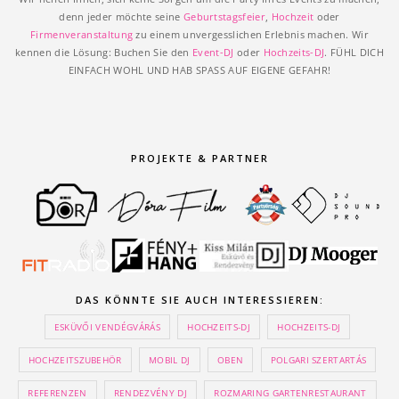
denn jeder möchte seine
Geburtstagsfeier
,
Hochzeit
oder
Firmenveranstaltung
zu einem unvergesslichen Erlebnis machen. Wir
kennen die Lösung: Buchen Sie den
Event-DJ
oder
Hochzeits-DJ
. FÜHL DICH
EINFACH WOHL UND HAB SPASS AUF EIGENE GEFAHR!
PROJEKTE & PARTNER
DAS KÖNNTE SIE AUCH INTERESSIEREN:
ESKÜVŐI VENDÉGVÁRÁS
HOCHZEITS-DJ
HOCHZEITS-DJ
HOCHZEITSZUBEHÖR
MOBIL DJ
OBEN
POLGARI SZERTARTÁS
REFERENZEN
RENDEZVÉNY DJ
ROZMARING GARTENRESTAURANT