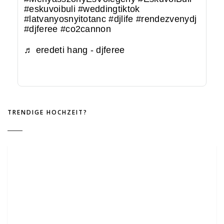
#eskuvoibuli
#weddingtiktok
#latvanyosnyitotanc
#djlife
#rendezvenydj
#djferee
#co2cannon
♬ eredeti hang - djferee
TRENDIGE HOCHZEIT?