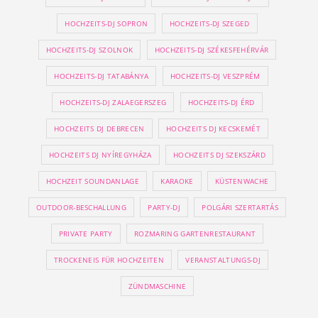
HOCHZEITS-DJ SOPRON
HOCHZEITS-DJ SZEGED
HOCHZEITS-DJ SZOLNOK
HOCHZEITS-DJ SZÉKESFEHÉRVÁR
HOCHZEITS-DJ TATABÁNYA
HOCHZEITS-DJ VESZPRÉM
HOCHZEITS-DJ ZALAEGERSZEG
HOCHZEITS-DJ ÉRD
HOCHZEITS DJ DEBRECEN
HOCHZEITS DJ KECSKEMÉT
HOCHZEITS DJ NYÍREGYHÁZA
HOCHZEITS DJ SZEKSZÁRD
HOCHZEIT SOUNDANLAGE
KARAOKE
KÜSTENWACHE
OUTDOOR-BESCHALLUNG
PARTY-DJ
POLGÁRI SZERTARTÁS
PRIVATE PARTY
ROZMARING GARTENRESTAURANT
TROCKENEIS FÜR HOCHZEITEN
VERANSTALTUNGS-DJ
ZÜNDMASCHINE