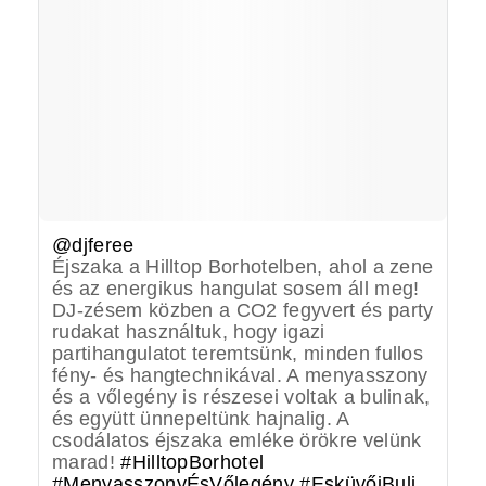
@djferee
Éjszaka a Hilltop Borhotelben, ahol a zene
és az energikus hangulat sosem áll meg!
DJ-zésem közben a CO2 fegyvert és party
rudakat használtuk, hogy igazi
partihangulatot teremtsünk, minden fullos
fény- és hangtechnikával. A menyasszony
és a vőlegény is részesei voltak a bulinak,
és együtt ünnepeltünk hajnalig. A
csodálatos éjszaka emléke örökre velünk
marad!
#HilltopBorhotel
#MenyasszonyÉsVőlegény
#EsküvőiBuli