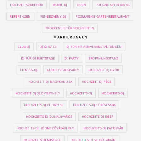
HOCHZEITSZUBEHÖR
MOBIL DJ
OBEN
POLGARI SZERTARTÁS
REFERENZEN
RENDEZVÉNY DJ
ROZMARING GARTENRESTAURANT
TROCKENEIS FÜR HOCHZEITEN
MARKIERUNGEN
CLUB DJ
DJ-SERVICE
DJ FÜR FIRMENVERANSTALTUNGEN
DJ FÜR GEBURTSTAGE
DJ PARTY
ERÖFFNUNGSTANZ
FITNESS-DJ
GEBURTSTAGSPARTY
HOCHZEIT DJ GYŐR
HOCHZEIT DJ NAGYKANIZSA
HOCHZEIT DJ PÉCS
HOCHZEIT DJ SZOMBATHELY
HOCHZEITS-DJ
HOCHZEITS-DJ
HOCHZEITS-DJ BUDAPEST
HOCHZEITS-DJ BÉKÉSCSABA
HOCHZEITS-DJ DUNAÚJVÁROS
HOCHZEITS-DJ EGER
HOCHZEITS-DJ HÓDMEZŐVÁSÁRHELY
HOCHZEITS-DJ KAPOSVÁR
HOCHZEITS-DJ MISKOLC
HOCHZEITS-DJ SALGÓTARJÁN