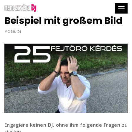
Togg
Beispiel mit großem Bild
MOBIL DJ
Engagiere keinen DJ, ohne ihm folgende Fragen zu
stellen.