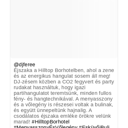
@djferee
Éjszaka a Hilltop Borhotelben, ahol a zene
és az energikus hangulat sosem áll meg!
DJ-zésem közben a CO2 fegyvert és party
rudakat használtuk, hogy igazi
partihangulatot teremtsünk, minden fullos
fény- és hangtechnikával. A menyasszony
és a vőlegény is részesei voltak a bulinak,
és együtt ünnepeltünk hajnalig. A
csodálatos éjszaka emléke örökre velünk
marad!
#HilltopBorhotel
#MenyasszonyÉsVőlegény
#EsküvőiBuli