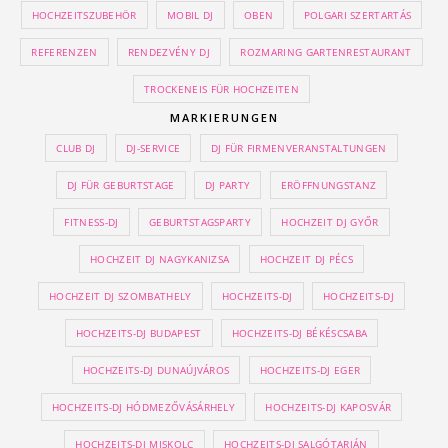
HOCHZEITSZUBEHÖR
MOBIL DJ
OBEN
POLGARI SZERTARTÁS
REFERENZEN
RENDEZVÉNY DJ
ROZMARING GARTENRESTAURANT
TROCKENEIS FÜR HOCHZEITEN
MARKIERUNGEN
CLUB DJ
DJ-SERVICE
DJ FÜR FIRMENVERANSTALTUNGEN
DJ FÜR GEBURTSTAGE
DJ PARTY
ERÖFFNUNGSTANZ
FITNESS-DJ
GEBURTSTAGSPARTY
HOCHZEIT DJ GYŐR
HOCHZEIT DJ NAGYKANIZSA
HOCHZEIT DJ PÉCS
HOCHZEIT DJ SZOMBATHELY
HOCHZEITS-DJ
HOCHZEITS-DJ
HOCHZEITS-DJ BUDAPEST
HOCHZEITS-DJ BÉKÉSCSABA
HOCHZEITS-DJ DUNAÚJVÁROS
HOCHZEITS-DJ EGER
HOCHZEITS-DJ HÓDMEZŐVÁSÁRHELY
HOCHZEITS-DJ KAPOSVÁR
HOCHZEITS-DJ MISKOLC
HOCHZEITS-DJ SALGÓTARJÁN