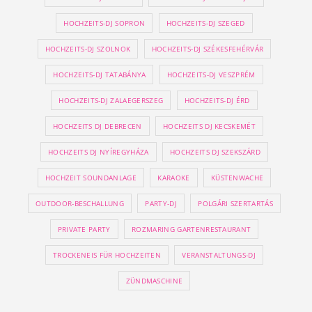
HOCHZEITS-DJ SOPRON
HOCHZEITS-DJ SZEGED
HOCHZEITS-DJ SZOLNOK
HOCHZEITS-DJ SZÉKESFEHÉRVÁR
HOCHZEITS-DJ TATABÁNYA
HOCHZEITS-DJ VESZPRÉM
HOCHZEITS-DJ ZALAEGERSZEG
HOCHZEITS-DJ ÉRD
HOCHZEITS DJ DEBRECEN
HOCHZEITS DJ KECSKEMÉT
HOCHZEITS DJ NYÍREGYHÁZA
HOCHZEITS DJ SZEKSZÁRD
HOCHZEIT SOUNDANLAGE
KARAOKE
KÜSTENWACHE
OUTDOOR-BESCHALLUNG
PARTY-DJ
POLGÁRI SZERTARTÁS
PRIVATE PARTY
ROZMARING GARTENRESTAURANT
TROCKENEIS FÜR HOCHZEITEN
VERANSTALTUNGS-DJ
ZÜNDMASCHINE