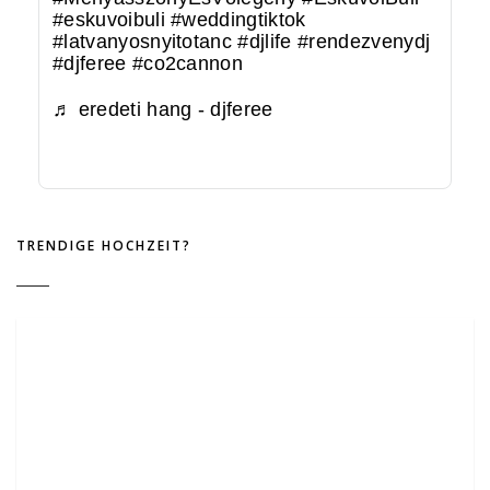
#eskuvoibuli
#weddingtiktok
#latvanyosnyitotanc
#djlife
#rendezvenydj
#djferee
#co2cannon
♬ eredeti hang - djferee
TRENDIGE HOCHZEIT?