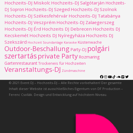
Hochzeits-DJ Miskolc
Hochzeits-DJ Salgótarján
Hochzeits-
Hochzeits-DJ Szeged
Hochzeits-DJ Szolnok
DJ Sopron
Hochzeits-DJ Székesfehérvár
Hochzeits-DJ Tatabánya
Hochzeits-DJ Veszprém
Hochzeits-DJ Zalaegerszeg
Hochzeits-DJ Érd
Hochzeits DJ Debrecen
Hochzeits DJ
Kecskemét
Hochzeits DJ Nyíregyháza
Hochzeits DJ
Szekszárd
Küstenwache
Hochzeit Soundanlage
Karaoke
polgári
Outdoor-Beschallung
Party-DJ
szertartás
private Party
Rozmaring
Gartenrestaurant
Trockeneis für Hochzeiten
Veranstaltungs-DJ
Zündmaschine
© 2021 Event DJ – Hochzeits-DJ – Alle Rechte vorbehalten! Der gesamte
Inhalt dieser Website ist ausschließliches Eigentum von
DF Production
–
Ferenc Csollák. Design und Entwicklung auf höchstem Niveau.