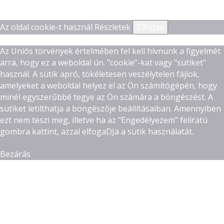
Az oldal cookie-t használ
Részletek
Elfogad
Az Uniós törvények értelmében fel kell hívnunk a figyelmét
arra, hogy ez a weboldal ún. "cookie"-kat vagy "sütiket"
használ. A sütik apró, tökéletesen veszélytelen fájlok,
amelyeket a weboldal helyez el az Ön számítógépén, hogy
minél egyszerűbbé tegye az Ön számára a böngészést. A
sütiket letilthatja a böngészője beállításaiban. Amennyiben
ezt nem teszi meg, illetve ha az "Engedélyezem" feliratú
gombra kattint, azzal elfogaDJa a sütik használatát.
Bezárás