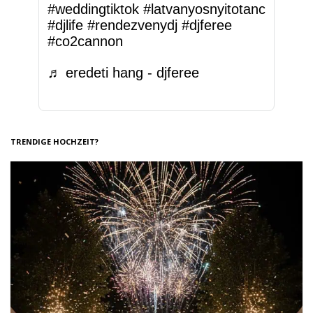
#weddingtiktok
#latvanyosnyitotanc
#djlife
#rendezvenydj
#djferee
#co2cannon
♬ eredeti hang - djferee
TRENDIGE HOCHZEIT?