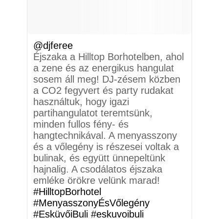
@djferee
Éjszaka a Hilltop Borhotelben, ahol
a zene és az energikus hangulat
sosem áll meg! DJ-zésem közben
a CO2 fegyvert és party rudakat
használtuk, hogy igazi
partihangulatot teremtsünk,
minden fullos fény- és
hangtechnikával. A menyasszony
és a vőlegény is részesei voltak a
bulinak, és együtt ünnepeltünk
hajnalig. A csodálatos éjszaka
emléke örökre velünk marad!
#HilltopBorhotel
#MenyasszonyÉsVőlegény
#EsküvőiBuli
#eskuvoibuli