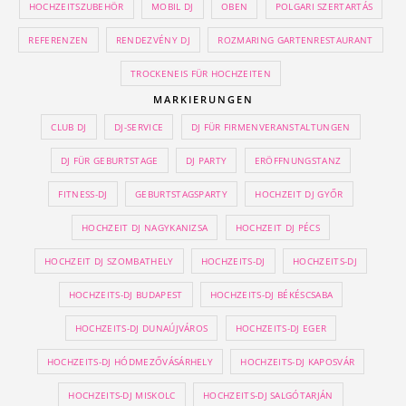
HOCHZEITSZUBEHÖR
MOBIL DJ
OBEN
POLGARI SZERTARTÁS
REFERENZEN
RENDEZVÉNY DJ
ROZMARING GARTENRESTAURANT
TROCKENEIS FÜR HOCHZEITEN
MARKIERUNGEN
CLUB DJ
DJ-SERVICE
DJ FÜR FIRMENVERANSTALTUNGEN
DJ FÜR GEBURTSTAGE
DJ PARTY
ERÖFFNUNGSTANZ
FITNESS-DJ
GEBURTSTAGSPARTY
HOCHZEIT DJ GYŐR
HOCHZEIT DJ NAGYKANIZSA
HOCHZEIT DJ PÉCS
HOCHZEIT DJ SZOMBATHELY
HOCHZEITS-DJ
HOCHZEITS-DJ
HOCHZEITS-DJ BUDAPEST
HOCHZEITS-DJ BÉKÉSCSABA
HOCHZEITS-DJ DUNAÚJVÁROS
HOCHZEITS-DJ EGER
HOCHZEITS-DJ HÓDMEZŐVÁSÁRHELY
HOCHZEITS-DJ KAPOSVÁR
HOCHZEITS-DJ MISKOLC
HOCHZEITS-DJ SALGÓTARJÁN