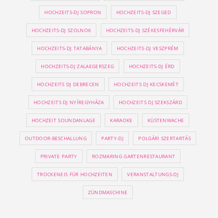
HOCHZEITS-DJ SOPRON
HOCHZEITS-DJ SZEGED
HOCHZEITS-DJ SZOLNOK
HOCHZEITS-DJ SZÉKESFEHÉRVÁR
HOCHZEITS-DJ TATABÁNYA
HOCHZEITS-DJ VESZPRÉM
HOCHZEITS-DJ ZALAEGERSZEG
HOCHZEITS-DJ ÉRD
HOCHZEITS DJ DEBRECEN
HOCHZEITS DJ KECSKEMÉT
HOCHZEITS DJ NYÍREGYHÁZA
HOCHZEITS DJ SZEKSZÁRD
HOCHZEIT SOUNDANLAGE
KARAOKE
KÜSTENWACHE
OUTDOOR-BESCHALLUNG
PARTY-DJ
POLGÁRI SZERTARTÁS
PRIVATE PARTY
ROZMARING GARTENRESTAURANT
TROCKENEIS FÜR HOCHZEITEN
VERANSTALTUNGS-DJ
ZÜNDMASCHINE