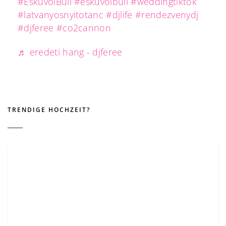
#EsküvőiBuli
#eskuvoibuli
#weddingtiktok
#latvanyosnyitotanc
#djlife
#rendezvenydj
#djferee
#co2cannon
♬ eredeti hang - djferee
TRENDIGE HOCHZEIT?