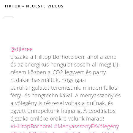
TIKTOK – NEUESTE VIDEOS
@djferee
Éjszaka a Hilltop Borhotelben, ahol a zene
és az energikus hangulat sosem áll meg! DJ-
zésem közben a CO2 fegyvert és party
rudakat használtuk, hogy igazi
partihangulatot teremtsünk, minden fullos
fény- és hangtechnikával. A menyasszony és
a vőlegény is részesei voltak a bulinak, és
együtt ünnepeltünk hajnalig. A csodálatos
éjszaka emléke örökre velünk marad!
#HilltopBorhotel
#MenyasszonyÉsVőlegény