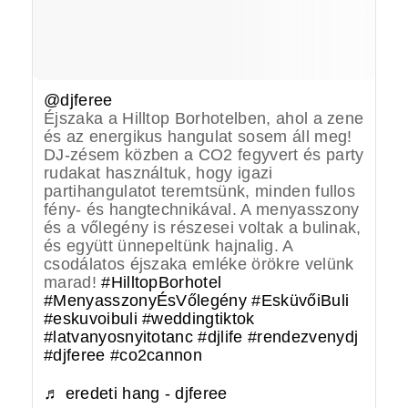
@djferee
Éjszaka a Hilltop Borhotelben, ahol a zene
és az energikus hangulat sosem áll meg!
DJ-zésem közben a CO2 fegyvert és party
rudakat használtuk, hogy igazi
partihangulatot teremtsünk, minden fullos
fény- és hangtechnikával. A menyasszony
és a vőlegény is részesei voltak a bulinak,
és együtt ünnepeltünk hajnalig. A
csodálatos éjszaka emléke örökre velünk
marad!
#HilltopBorhotel
#MenyasszonyÉsVőlegény
#EsküvőiBuli
#eskuvoibuli
#weddingtiktok
#latvanyosnyitotanc
#djlife
#rendezvenydj
#djferee
#co2cannon
♬ eredeti hang - djferee