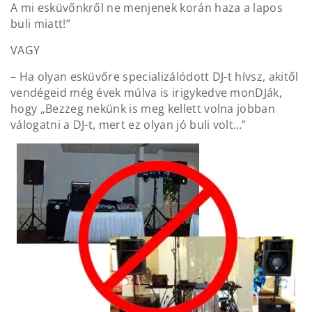
A mi esküvőnkről ne menjenek korán haza a lapos
buli miatt!”
VAGY
– Ha olyan esküvőre specializálódott DJ-t hívsz, akitől
vendégeid még évek múlva is irigykedve monDJák,
hogy „Bezzeg nekünk is meg kellett volna jobban
válogatni a DJ-t, mert ez olyan jó buli volt…”