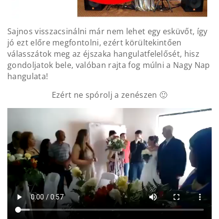
Sajnos visszacsinálni már nem lehet egy esküvőt, így
jó ezt előre megfontolni, ezért körültekintően
válasszátok meg az éjszaka hangulatfelelősét, hisz
gondoljatok bele, valóban rajta fog múlni a Nagy Nap
hangulata!
Ezért ne spórolj a zenészen 🙂