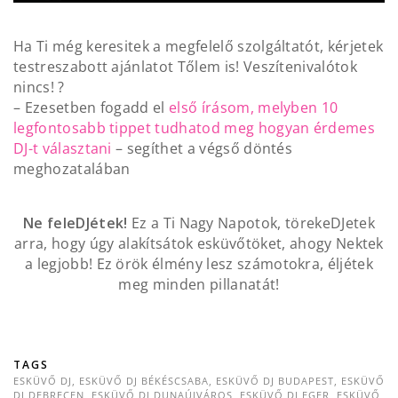
Ha Ti még keresitek a megfelelő szolgáltatót, kérjetek
testreszabott ajánlatot Tőlem is! Veszítenivalótok
nincs! ?
– Ezesetben fogadd el
első írásom, melyben 10
legfontosabb tippet tudhatod meg hogyan érdemes
DJ-t választani
– segíthet a végső döntés
meghozatalában
Ne feleDJétek!
Ez a Ti Nagy Napotok, törekeDJetek
arra, hogy úgy alakítsátok esküvőtöket, ahogy Nektek
a legjobb! Ez örök élmény lesz számotokra, éljétek
meg minden pillanatát!
TAGS
ESKÜVŐ DJ
,
ESKÜVŐ DJ BÉKÉSCSABA
,
ESKÜVŐ DJ BUDAPEST
,
ESKÜVŐ
DJ DEBRECEN
,
ESKÜVŐ DJ DUNAÚJVÁROS
,
ESKÜVŐ DJ EGER
,
ESKÜVŐ