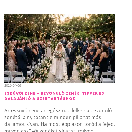
2026-04-06
ESKÜVŐI ZENE – BEVONULÓ ZENÉK, TIPPEK ÉS
DALAJÁNLÓ A SZERTARTÁSHOZ
Az esküvő zene az egész nap lelke - a bevonuló
zenétől a nyitótáncig minden pillanat más
dallamot kíván. Ha most épp azon töröd a fejed,
milyen esküvői zenéket válassz, milyen...