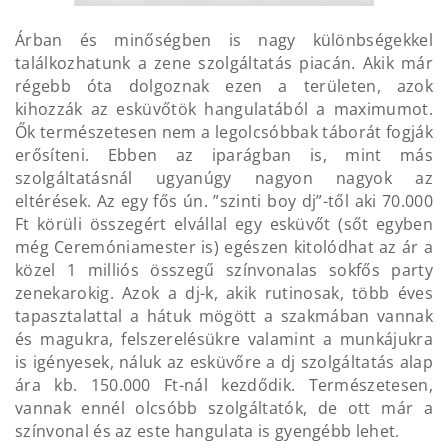
Árban és minőségben is nagy különbségekkel
találkozhatunk a zene szolgáltatás piacán. Akik már
régebb óta dolgoznak ezen a területen, azok
kihozzák az esküvőtök hangulatából a maximumot.
Ők természetesen nem a legolcsóbbak táborát fogják
erősíteni. Ebben az iparágban is, mint más
szolgáltatásnál ugyanúgy nagyon nagyok az
eltérések. Az egy fős ún. ”szinti boy dj”-től aki 70.000
Ft körüli összegért elvállal egy esküvőt (sőt egyben
még Ceremóniamester is) egészen kitolódhat az ár a
közel 1 milliós összegű színvonalas sokfős party
zenekarokig. Azok a dj-k, akik rutinosak, több éves
tapasztalattal a hátuk mögött a szakmában vannak
és magukra, felszerelésükre valamint a munkájukra
is igényesek, náluk az esküvőre a dj szolgáltatás alap
ára kb. 150.000 Ft-nál kezdődik. Természetesen,
vannak ennél olcsóbb szolgáltatók, de ott már a
színvonal és az este hangulata is gyengébb lehet.