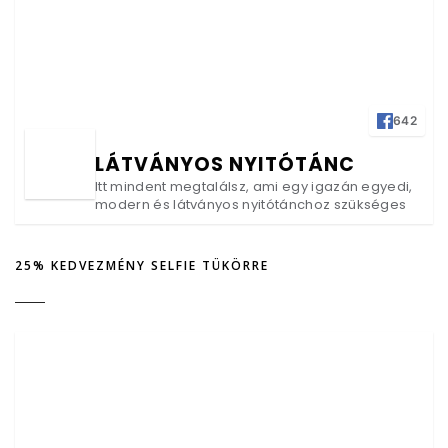
642
LÁTVÁNYOS NYITÓTÁNC
Itt mindent megtalálsz, ami egy igazán egyedi,
modern és látványos nyitótánchoz szükséges
25% KEDVEZMÉNY SELFIE TÜKÖRRE