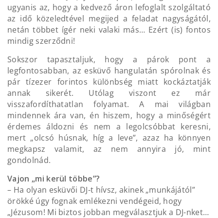
ugyanis az, hogy a kedvező áron lefoglalt szolgáltató
az idő közeledtével megijed a feladat nagyságától,
netán többet ígér neki valaki más… Ezért (is) fontos
mindig szerződni!
Sokszor tapasztaljuk, hogy a párok pont a
legfontosabban, az esküvő hangulatán spórolnak és
pár tízezer forintos különbség miatt kockáztatják
annak sikerét. Utólag viszont ez már
visszafordíthatatlan folyamat. A mai világban
mindennek ára van, én hiszem, hogy a minőségért
érdemes áldozni és nem a legolcsóbbat keresni,
mert „olcsó húsnak, híg a leve”, azaz ha könnyen
megkapsz valamit, az nem annyira jó, mint
gondolnád.
Vajon „mi kerül többe”?
– Ha olyan esküvői DJ-t hívsz, akinek „munkájától”
örökké úgy fognak emlékezni vendégeid, hogy
„Jézusom! Mi biztos jobban megválasztjuk a DJ-nket…