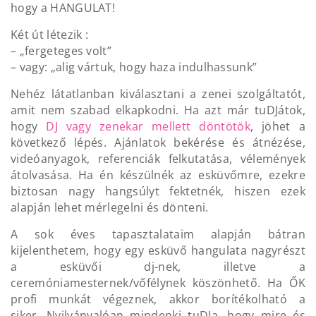
hogy a HANGULAT!
Két út létezik :
– „fergeteges volt”
– vagy: „alig vártuk, hogy haza indulhassunk”
Nehéz látatlanban kiválasztani a zenei szolgáltatót,
amit nem szabad elkapkodni. Ha azt már tuDJátok,
hogy
DJ vagy zenekar mellett döntötök
, jöhet a
következő lépés. Ajánlatok bekérése és átnézése,
videóanyagok, referenciák felkutatása, vélemények
átolvasása. Ha én készülnék az esküvőmre, ezekre
biztosan nagy hangsúlyt fektetnék, hiszen ezek
alapján lehet mérlegelni és dönteni.
A sok éves tapasztalataim alapján bátran
kijelenthetem, hogy egy esküvő hangulata nagyrészt
a esküvői dj-nek, illetve a
ceremóniamesternek/vőfélynek köszönhető. Ha ŐK
profi munkát végeznek, akkor borítékolható a
siker. Nyilvánvalóan mindenki tuDJa, hogy mire és