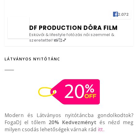
2.072
DF PRODUCTION DÓRA FILM
Esküvői & lifestyle fotózás női szemmel &
szeretettel! 📸🥰💕
LÁTVÁNYOS NYITÓTÁNC
Modern és Látványos nyitótáncba gondolkodtok?
FogaDJ el tőlem
20% Kedvezményt
és nézd meg
milyen csodás lehetőségek várnak rád
itt.