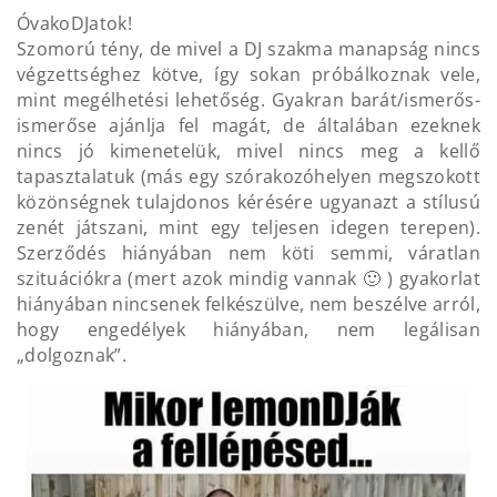
ÓvakoDJatok!
Szomorú tény, de mivel a DJ szakma manapság nincs
végzettséghez kötve, így sokan próbálkoznak vele,
mint megélhetési lehetőség. Gyakran barát/ismerős-
ismerőse ajánlja fel magát, de általában ezeknek
nincs jó kimenetelük, mivel nincs meg a kellő
tapasztalatuk (más egy szórakozóhelyen megszokott
közönségnek tulajdonos kérésére ugyanazt a stílusú
zenét játszani, mint egy teljesen idegen terepen).
Szerződés hiányában nem köti semmi, váratlan
szituációkra (mert azok mindig vannak 🙂 ) gyakorlat
hiányában nincsenek felkészülve, nem beszélve arról,
hogy engedélyek hiányában, nem legálisan
„dolgoznak”.