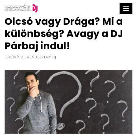
Togg
Olcsó vagy Drága? Mi a
különbség? Avagy a DJ
Párbaj indul!
ESKÜVŐ DJ
,
RENDEZVÉNY DJ