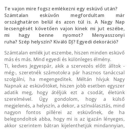
Te vajon mire fogsz emlékezni egy esküvő után?
Számtalan esküvőn megfordultam már
országhatáron belül és azon túl is. A Nagy Nap
lecsengését követően vajon kinek mi jut eszébe,
mi hagy benne nyomot? Menyasszonyi
ruha? Szép helyszín? Kiváló DJ? Egyedi dekoráció?
Számtalan emlék jut eszembe, hiszen minden esküvő
más és más. Mind egyedi és különleges élmény.
Ti, kedves Jegyespár, akik a szervezés előtt álltok -
még-, szeretnék számotokra pár hasznos tanáccsal
szolgálni, ha megengeditek. Méltán hívjuk Nagy
Napnak az esküvőtöket, hiszen jobb esetben egyszer
adatik meg, hogy átéljük ezt a csodát, életünk
szerelmével. Úgy gondolom, hogy a külső
megjelenés, a helyszín, a dekor, a színválasztás, mind
nagyon fontos pillérei az esküvőnek, de ha
belegondoltok abba, hogy mi is az igazán lényeges,
akkor szerintem bátran kijelenthetjük mindannyian,