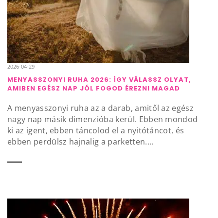
2026-04-29
MENYASSZONYI RUHA 2026: ÍGY VÁLASSZ OLYAT,
AMIBEN EGÉSZ NAP JÓL FOGOD ÉREZNI MAGAD
A menyasszonyi ruha az a darab, amitől az egész
nagy nap másik dimenzióba kerül. Ebben mondod
ki az igent, ebben táncolod el a nyitótáncot, és
ebben perdülsz hajnalig a parketten....