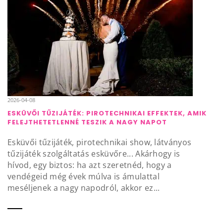
2026-04-08
ESKÜVŐI TŰZIJÁTÉK: PIROTECHNIKAI EFFEKTEK, AMIK
FELEJTHETETLENNÉ TESZIK A NAGY NAPOT
Esküvői tűzijáték, pirotechnikai show, látványos
tűzijáték szolgáltatás esküvőre... Akárhogy is
hívod, egy biztos: ha azt szeretnéd, hogy a
vendégeid még évek múlva is ámulattal
meséljenek a nagy napodról, akkor ez...