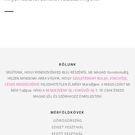
RÓLUNK
SEGÍTÜNK, HOGY RENDEZVÉNYED BULI RÉSZÉRŐL NE MAGAD Gondosko
DJ
,
HISZEN MINDENKI ARRA VÁGYIK, HOGY
SZÜLETÉSNAPI BULIJA
,
ESKÜVŐJE
,
CÉGES RENDEZVÉNYE
FELEDHETETLEN ÉLMÉNY Mara
DJon
. A MEGOLDÁST MI
MÁR Tu
DJ
uk: HÍVD A
RENDEZVÉNY DJ
/
ESKÜVŐI DJ
-T. TE CSAK ÉREZD
MAGAD JÓL ÉS SZÓRAKOZZ ÖNFELEDTEN!
MÉRFÖLDKÖVEK
GÖRÖGORSZÁG
SZIGET FESZTIVÁL
EFOTT FESZTIVÁL