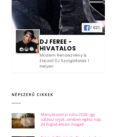
7.621
DJ FEREE -
HIVATALOS
Modern Rendezvény &
Esküvő DJ Szolgáltatás 1
helyen
NÉPSZERŰ CIKKEK
Menyasszonyi ruha 2026: így
válassz olyat, amiben egész nap
jól fogod érezni magad