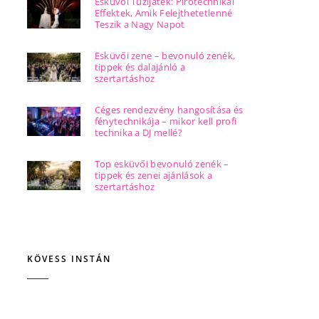
Esküvői Tűzijáték: Pirotechnikai
Effektek, Amik Felejthetetlenné
Teszik a Nagy Napot
Esküvői zene – bevonuló zenék,
tippek és dalajánló a
szertartáshoz
Céges rendezvény hangosítása és
fénytechnikája – mikor kell profi
technika a DJ mellé?
Top esküvői bevonuló zenék –
tippek és zenei ajánlások a
szertartáshoz
KÖVESS INSTÁN