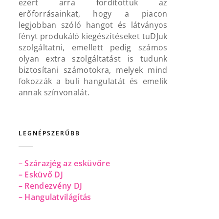
ezért arra fordítottuk az
erőforrásainkat, hogy a piacon
legjobban szóló hangot és látványos
fényt produkáló kiegészítéseket tuDJuk
szolgáltatni, emellett pedig számos
olyan extra szolgáltatást is tudunk
biztosítani számotokra, melyek mind
fokozzák a buli hangulatát és emelik
annak színvonalát.
LEGNÉPSZERŰBB
– Szárazjég az esküvőre
– Esküvő DJ
– Rendezvény DJ
– Hangulatvilágítás