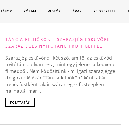
ATÁSOK
RÓLAM
VIDEÓK
ÁRAK
FELSZERELÉS
TÁNC A FELHŐKÖN – SZÁRAZJÉG ESKÜVŐRE |
SZÁRAZJEGES NYITÓTÁNC PROFI GÉPPEL
Szárazjég esküvőre - két szó, amitől az esküvőd
nyitótánca olyan lesz, mint egy jelenet a kedvenc
filmedből. Nem ködösítünk - mi igazi szárazjéggel
dolgozunk! Akár "Tánc a felhőkön"-ként, akár
nehézfüstként, akár szárazjeges füstgépként
hallhattál már...
FOLYTATÁS