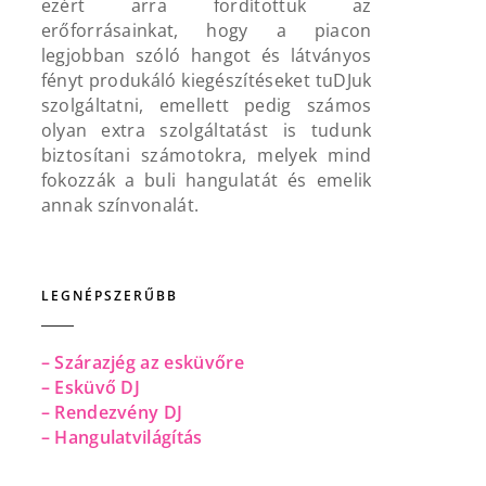
ezért arra fordítottuk az
erőforrásainkat, hogy a piacon
legjobban szóló hangot és látványos
fényt produkáló kiegészítéseket tuDJuk
szolgáltatni, emellett pedig számos
olyan extra szolgáltatást is tudunk
biztosítani számotokra, melyek mind
fokozzák a buli hangulatát és emelik
annak színvonalát.
LEGNÉPSZERŰBB
– Szárazjég az esküvőre
– Esküvő DJ
– Rendezvény DJ
– Hangulatvilágítás