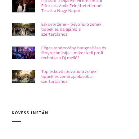
Esküvői Tűzijáték: Pirotechnikai
Effektek, Amik Felejthetetlenné
Teszik a Nagy Napot
Esküvői zene – bevonuló zenék,
tippek és dalajánló a
szertartáshoz
Céges rendezvény hangosítása és
fénytechnikája – mikor kell profi
technika a DJ mellé?
Top esküvői bevonuló zenék –
tippek és zenei ajánlások a
szertartáshoz
KÖVESS INSTÁN