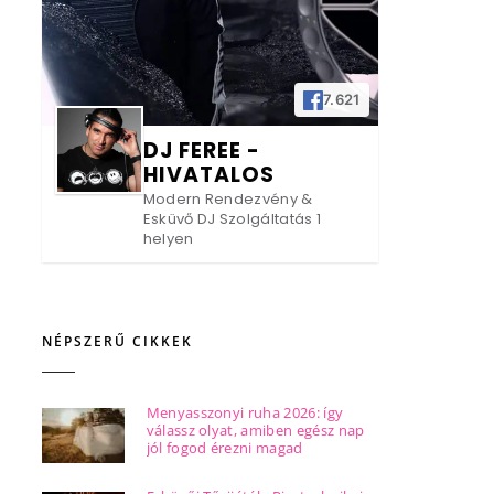
7.621
DJ FEREE -
HIVATALOS
Modern Rendezvény &
Esküvő DJ Szolgáltatás 1
helyen
NÉPSZERŰ CIKKEK
Menyasszonyi ruha 2026: így
válassz olyat, amiben egész nap
jól fogod érezni magad