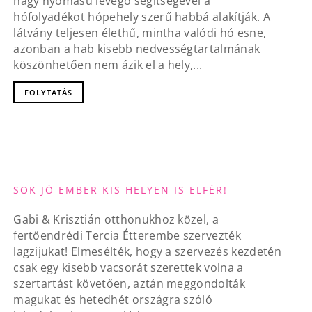
nagy nyomású levegő segítségével a
hófolyadékot hópehely szerű habbá alakítják. A
látvány teljesen élethű, mintha valódi hó esne,
azonban a hab kisebb nedvességtartalmának
köszönhetően nem ázik el a hely,...
FOLYTATÁS
SOK JÓ EMBER KIS HELYEN IS ELFÉR!
Gabi & Krisztián otthonukhoz közel, a
fertőendrédi Tercia Étterembe szervezték
lagzijukat! Elmesélték, hogy a szervezés kezdetén
csak egy kisebb vacsorát szerettek volna a
szertartást követően, aztán meggondolták
magukat és hetedhét országra szóló