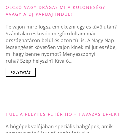
OLCSÓ VAGY DRÁGA? MI A KÜLÖNBSÉG?
AVAGY A DJ PÁRBAJ INDUL!
Te vajon mire fogsz emlékezni egy esküvő után?
Számtalan esküvőn megfordultam már
országhatáron belül és azon túl is. A Nagy Nap
lecsengését követően vajon kinek mi jut eszébe,
mi hagy benne nyomot? Menyasszonyi
ruha? Szép helyszín? Kiváló...
FOLYTATÁS
HULL A PELYHES FEHÉR HÓ – HAVAZÁS EFFEKT
A hógépek valójában speciális habgépek, amik