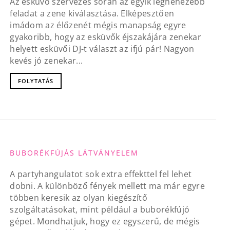
Az esküvő szervezés során az egyik legnehezebb
feladat a zene kiválasztása. Elképesztően
imádom az élőzenét mégis manapság egyre
gyakoribb, hogy az esküvők éjszakájára zenekar
helyett esküvői DJ-t választ az ifjú pár! Nagyon
kevés jó zenekar...
FOLYTATÁS
BUBORÉKFÚJÁS LÁTVÁNYELEM
A partyhangulatot sok extra effekttel fel lehet
dobni. A különböző fények mellett ma már egyre
többen keresik az olyan kiegészítő
szolgáltatásokat, mint például a buborékfújó
gépet. Mondhatjuk, hogy ez egyszerű, de mégis