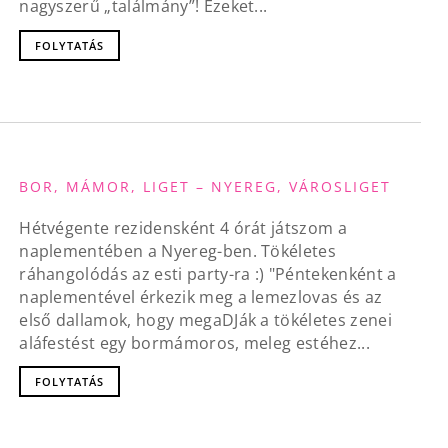
nagyszerű „találmány”! Ezeket...
FOLYTATÁS
BOR, MÁMOR, LIGET – NYEREG, VÁROSLIGET
Hétvégente rezidensként 4 órát játszom a
naplementében a Nyereg-ben. Tökéletes
ráhangolódás az esti party-ra :) "Péntekenként a
naplementével érkezik meg a lemezlovas és az
első dallamok, hogy megaDJák a tökéletes zenei
aláfestést egy bormámoros, meleg estéhez...
FOLYTATÁS