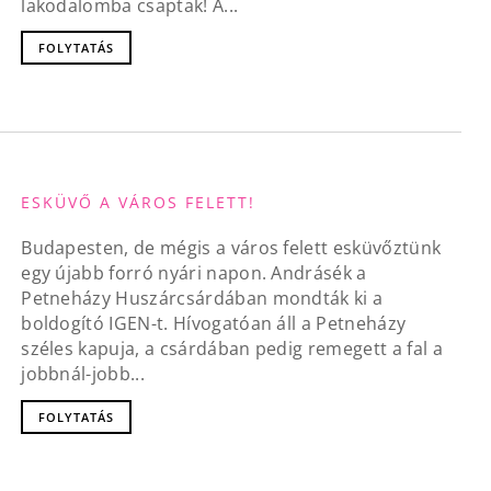
lakodalomba csaptak! A...
FOLYTATÁS
ESKÜVŐ A VÁROS FELETT!
Budapesten, de mégis a város felett esküvőztünk
egy újabb forró nyári napon. Andrásék a
Petneházy Huszárcsárdában mondták ki a
boldogító IGEN-t. Hívogatóan áll a Petneházy
széles kapuja, a csárdában pedig remegett a fal a
jobbnál-jobb...
FOLYTATÁS