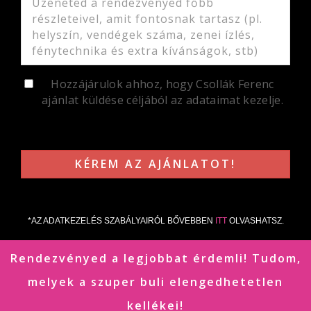
Hozzájárulok ahhoz, hogy Csollák Ferenc
ajánlat küldése céljából az adataimat kezelje.
*AZ ADATKEZELÉS SZABÁLYAIRÓL BŐVEBBEN
ITT
OLVASHATSZ.
Rendezvényed a legjobbat érdemli! Tudom,
melyek a szuper buli elengedhetetlen
kellékei!