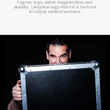
Cégnév, logo, idézet megjelenítése sem
akadály. Lámpával vagy lézerrel is bárhová
ki tuDJuk vetíteni/animálni.