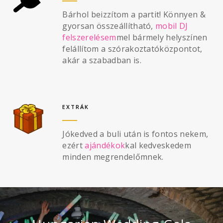
Bárhol beizzítom a partit! Könnyen &
gyorsan összeállítható,
mobil DJ
felszerelésem
mel bármely helyszínen
felállítom a szórakoztatóközpontot,
akár a szabadban is.
EXTRÁK
Jókedved a buli után is fontos nekem,
ezért
ajándékok
kal kedveskedem
minden megrendelőmnek.