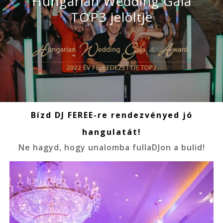
Hungarian Wedding Gala
TOP3 jelöltje
Bízd DJ FEREE-re rendezvényed jó
hangulatát!
Ne hagyd, hogy unalomba fullaDJon a bulid!