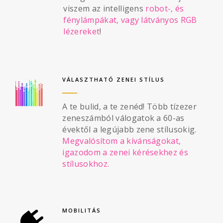
viszem az intelligens
robot-, és
fénylámpákat, vagy látványos RGB
lézereket
!
VÁLASZTHATÓ ZENEI STÍLUS
A te bulid, a te zenéd! Több tízezer
zeneszámból válogatok a 60-as
évektől a legújabb zene stílusokig.
Megvalósítom a kívánságokat,
igazodom a zenei kérésekhez és
stílusokhoz.
MOBILITÁS