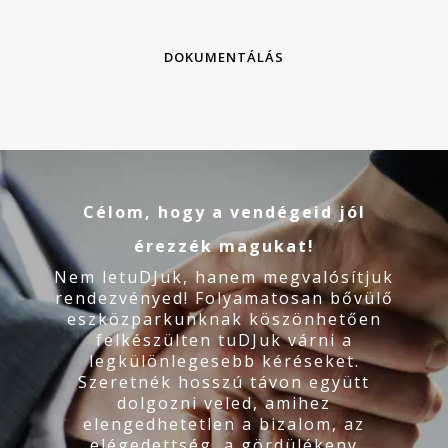
DOKUMENTÁLÁS
Célom, hogy a vendégeid jól
érezzék magukat!
Nem letuDJuk, hanem megvalósítjuk
rendezvényed! Folyamatosan bővülő
eszközparkunknak köszönhetően
felkészülten tuDJuk várni a
legkülönlegesebb kéréseket.
Szeretnék hosszú távon együtt
dolgozni veled, amihez
elengedhetetlen a bizalom, az
elégedettség, a gördülékeny