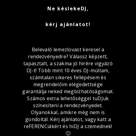
Ne késlekeDJ,
kérj ajánlatot!
Belevaló lemezlovast keresel a
rendezvényedre? Válassz képzett,
tapasztalt, a szakma jó hírére vigyázó
DJ-t! Több mint 10 éves DJ-múltam,
számtalan sikeres fellépésem és
megrendelőim elégedettsége
garantálja neked megbízhatóságomat.
Számos extra lehetőséggel tuDJuk
színesíteni a rendezvényedet.
Olyanokkal, amikre még nem is
gondoltál. Kérj ajánlatot, vagy katt a
reFERENCiákért és hiDJ a szemednek!
🙂