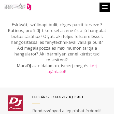
Togg
Esküvőt, szülinapi bulit, céges partit tervezel?
Rutinos, profi
DJ
-t keresel a zene és a jó hangulat
biztosításához? Olyat, aki teljes felszereléssel,
hangosítással és fénytechnikával vállalja bulit?
Aki megalapozza és maximumon tartja a
hangulatot? Aki bármilyen zenei kérést tud
teljesíteni?
Mara
DJ
az oldalamon, ismerj meg és
kérj
ajánlatot
!
ELEGÁNS, EXKLUZÍV DJ PULT
Rendezvényed a legjobbat érdemli!