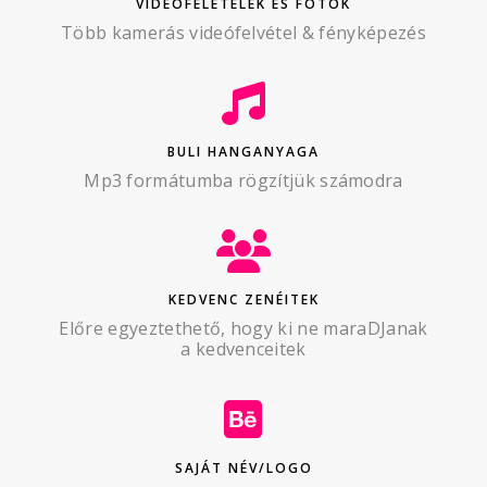
VIDEÓFELÉTELEK ÉS FOTÓK
Több kamerás videófelvétel & fényképezés
BULI HANGANYAGA
Mp3 formátumba rögzítjük számodra
KEDVENC ZENÉITEK
Előre egyeztethető, hogy ki ne maraDJanak
a kedvenceitek
SAJÁT NÉV/LOGO