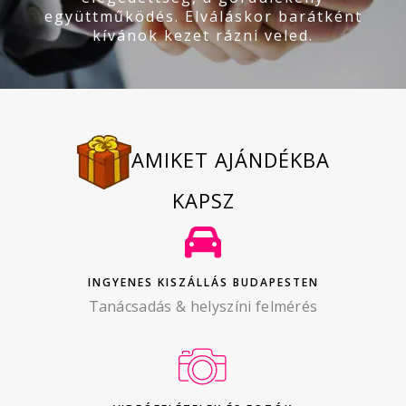
együttműködés. Elváláskor barátként
kívánok kezet rázni veled.
AMIKET AJÁNDÉKBA
KAPSZ
INGYENES KISZÁLLÁS BUDAPESTEN
Tanácsadás & helyszíni felmérés