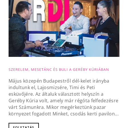
SZERELEM, MESETÁNC ÉS BULI A GERÉBY KÚRIÁBAN
Május közepén Budapestről dél-kelet irányba
indultunk el, Lajosmizsére, Timi és Peti
esküvőjére. Az általuk választott helyszín a
Geréby Kúria volt, amely már régóta felfedezésre
várt Számunkra. Mikor megérkeztünk pazar
környezet fogadott Minket, csodás kerti pavilon...
FOLYTATÁS