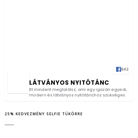
642
LÁTVÁNYOS NYITÓTÁNC
Itt mindent megtalálsz, ami egy igazán egyedi,
modern és látványos nyitótánchoz szükséges
25% KEDVEZMÉNY SELFIE TÜKÖRRE