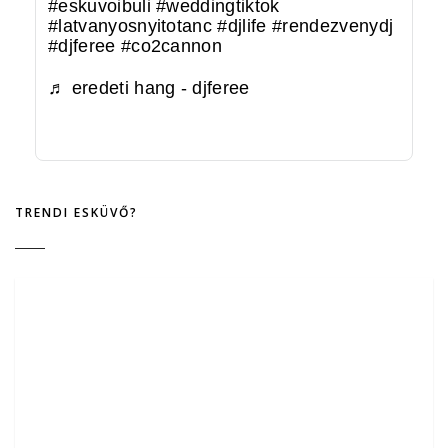
#eskuvoibuli
#weddingtiktok
#latvanyosnyitotanc
#djlife
#rendezvenydj
#djferee
#co2cannon
♬ eredeti hang - djferee
TRENDI ESKÜVŐ?