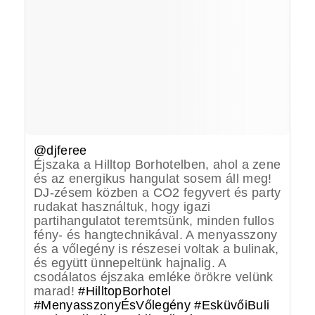
@djferee
Éjszaka a Hilltop Borhotelben, ahol a zene
és az energikus hangulat sosem áll meg!
DJ-zésem közben a CO2 fegyvert és party
rudakat használtuk, hogy igazi
partihangulatot teremtsünk, minden fullos
fény- és hangtechnikával. A menyasszony
és a vőlegény is részesei voltak a bulinak,
és együtt ünnepeltünk hajnalig. A
csodálatos éjszaka emléke örökre velünk
marad!
#HilltopBorhotel
#MenyasszonyÉsVőlegény
#EsküvőiBuli