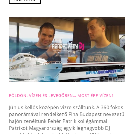
FÖLDÖN, VÍZEN ÉS LEVEGŐBEN… MOST ÉPP VÍZEN!
Június kellős középén vízre szálltunk. A 360 fokos
panorámával rendelkező Fina Budapest nevezetű
hajón zenéltünk Fehér Patrik kollégámmal.
Patrikot Magyarország egyik legnagyobb DJ