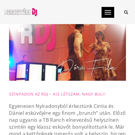
Toggle navig
SZÍNPADON AZ RDJ – KIS LÉTSZÁM, NAGY BULI!
Egyenesen Nyíradonyból érkeztünk Cintia és
Dániel esküvőjére egy finom „brunch” után. Előző
nap ugyanis a TB Ranch elnevezésű helyszínen
szintén egy klassz esküvőt bonyolítottunk le. Már
mind a kettőnknek ismerős volt a helyszín, hiszen