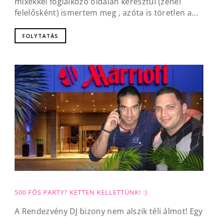
mixekkel foglalkozó oldalán keresztül (zenei
felelősként) ismertem meg , azóta is töretlen a...
FOLYTATÁS
500 FŐS PARTY? KETTEN KELLETTÜNK! :)
A Rendezvény DJ bizony nem alszik téli álmot! Egy