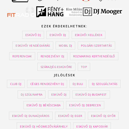
EZEK ÉRDEKELHETNEK:
ESKÜVŐ DJ
ESKÜVŐI DJ
ESKÜVŐI KELLÉKEK
ESKÜVŐI VENDÉGVÁRÁS
MOBIL DJ
POLGÁRI SZERTARTÁS
REFERENCIAK
RENDEZVÉNY DJ
ROZMARING KERTVENDÉGLŐ
SZÁRAZJÉG ESKÜVŐRE
TOP
JELÖLÉSEK
CLUB DJ
CÉGES RENDEZVÉNY DJ
DJ BULI
DJ SZOLGÁLTATÁS
DJ SZÜLINAPRA
ESKÜVŐ DJ
ESKÜVŐ DJ BUDAPEST
ESKÜVŐ DJ BÉKÉSCSABA
ESKÜVŐ DJ DEBRECEN
ESKÜVŐ DJ DUNAÚJVÁROS
ESKÜVŐ DJ EGER
ESKÜVŐ DJ GYŐR
ESKÜVŐ DJ HÓDMEZŐVÁSÁRHELY
ESKÜVŐ DJ KAPOSVÁR