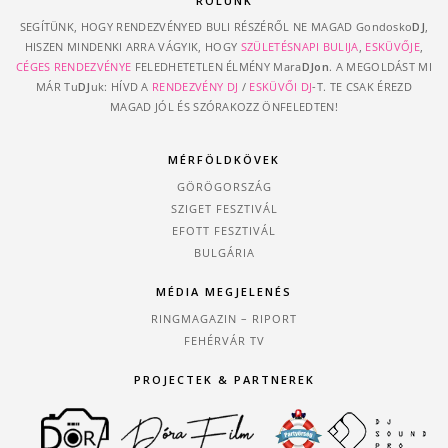
RÓLUNK
SEGÍTÜNK, HOGY RENDEZVÉNYED BULI RÉSZÉRŐL NE MAGAD Gondosko
DJ
,
HISZEN MINDENKI ARRA VÁGYIK, HOGY
SZÜLETÉSNAPI BULIJA
,
ESKÜVŐJE
,
CÉGES RENDEZVÉNYE
FELEDHETETLEN ÉLMÉNY Mara
DJon
. A MEGOLDÁST MI
MÁR Tu
DJ
uk: HÍVD A
RENDEZVÉNY DJ
/
ESKÜVŐI DJ
-T. TE CSAK ÉREZD
MAGAD JÓL ÉS SZÓRAKOZZ ÖNFELEDTEN!
MÉRFÖLDKÖVEK
GÖRÖGORSZÁG
SZIGET FESZTIVÁL
EFOTT FESZTIVÁL
BULGÁRIA
MÉDIA MEGJELENÉS
RINGMAGAZIN – RIPORT
FEHÉRVÁR TV
PROJECTEK & PARTNEREK