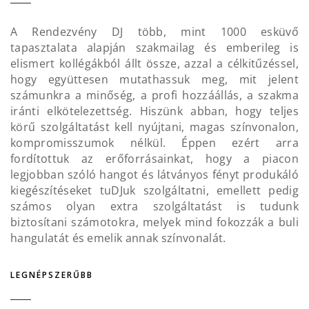
A Rendezvény DJ több, mint 1000 esküvő
tapasztalata alapján szakmailag és emberileg is
elismert kollégákból állt össze, azzal a célkitűzéssel,
hogy együttesen mutathassuk meg, mit jelent
számunkra a minőség, a profi hozzáállás, a szakma
iránti elkötelezettség. Hiszünk abban, hogy teljes
körű szolgáltatást kell nyújtani, magas színvonalon,
kompromisszumok nélkül. Éppen ezért arra
fordítottuk az erőforrásainkat, hogy a piacon
legjobban szóló hangot és látványos fényt produkáló
kiegészítéseket tuDJuk szolgáltatni, emellett pedig
számos olyan extra szolgáltatást is tudunk
biztosítani számotokra, melyek mind fokozzák a buli
hangulatát és emelik annak színvonalát.
LEGNÉPSZERŰBB