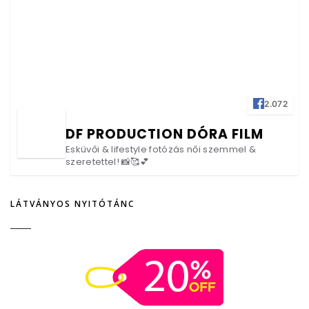
2.072
DF PRODUCTION DÓRA FILM
Esküvői & lifestyle fotózás női szemmel &
szeretettel! 📸🥰💕
LÁTVÁNYOS NYITÓTÁNC