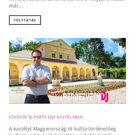
már...
FOLYTATÁS
ESKÜVŐI DJ PARTY EGY KASTÉLYBAN
A kastélyt Magyarország öt kultúrtörténetileg