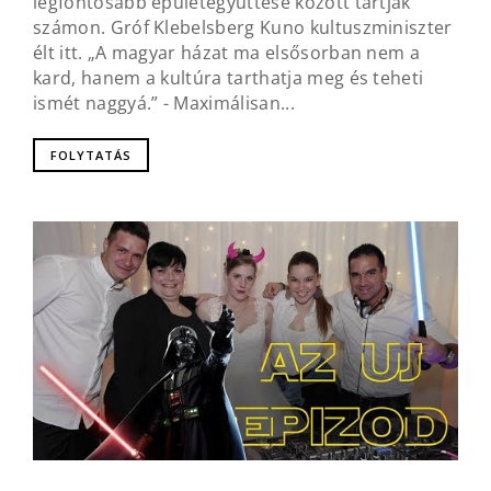
legfontosabb épületegyüttese között tartják
számon. Gróf Klebelsberg Kuno kultuszminiszter
élt itt. „A magyar házat ma elsősorban nem a
kard, hanem a kultúra tarthatja meg és teheti
ismét naggyá.” - Maximálisan...
FOLYTATÁS