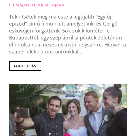
FILMAJÁNLÓ RDJ MÓDJÁRA
Tekintsétek meg ma este a legújabb "Egy új
epizód" című filmünket, amelyet Viki és Gergő
esküvőjén forgattunk! Sok-sok kilométerre
Budapesttől, egy szép áprilisi péntek délutánon
elindultunk a mesés esküvői helyszínre. Hibivel, a
szuper elektromos autónkkal...
FOLYTATÁS