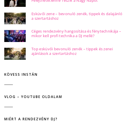
Felejthetetlenné Teszik a Nagy Napot
Esküvői zene – bevonuló zenék, tippek és dalajánló
a szertartáshoz
Céges rendezvény hangosítása és fénytechnikája –
mikor kell profi technika a DJ mellé?
Top esküvői bevonuló zenék – tippek és zenei
ajánlások a szertartáshoz
KÖVESS INSTÁN
VLOG – YOUTUBE OLDALAM
MIÉRT A RENDEZVÉNY DJ?