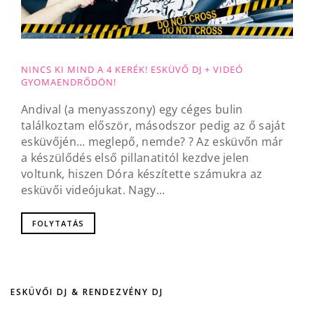
NINCS KI MIND A 4 KERÉK! ESKÜVŐ DJ + VIDEÓ
GYOMAENDRŐDÖN!
Andival (a menyasszony) egy céges bulin
találkoztam először, másodszor pedig az ő saját
esküvőjén… meglepő, nemde? ? Az esküvőn már
a készülődés első pillanatitól kezdve jelen
voltunk, hiszen Dóra készítette számukra az
esküvői videójukat. Nagy...
FOLYTATÁS
ESKÜVŐI DJ & RENDEZVÉNY DJ