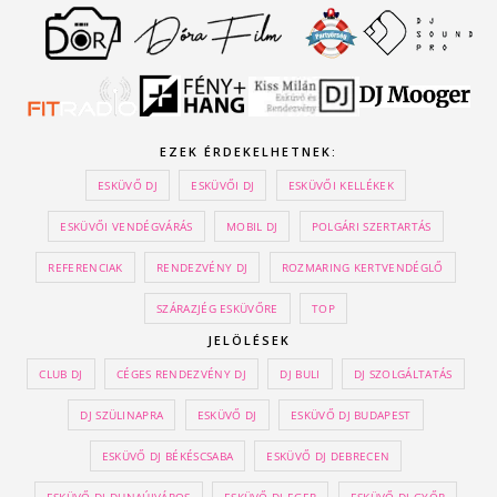
EZEK ÉRDEKELHETNEK:
ESKÜVŐ DJ
ESKÜVŐI DJ
ESKÜVŐI KELLÉKEK
ESKÜVŐI VENDÉGVÁRÁS
MOBIL DJ
POLGÁRI SZERTARTÁS
REFERENCIAK
RENDEZVÉNY DJ
ROZMARING KERTVENDÉGLŐ
SZÁRAZJÉG ESKÜVŐRE
TOP
JELÖLÉSEK
CLUB DJ
CÉGES RENDEZVÉNY DJ
DJ BULI
DJ SZOLGÁLTATÁS
DJ SZÜLINAPRA
ESKÜVŐ DJ
ESKÜVŐ DJ BUDAPEST
ESKÜVŐ DJ BÉKÉSCSABA
ESKÜVŐ DJ DEBRECEN
ESKÜVŐ DJ DUNAÚJVÁROS
ESKÜVŐ DJ EGER
ESKÜVŐ DJ GYŐR