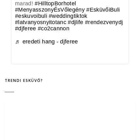
marad!
#HilltopBorhotel
#MenyasszonyÉsVőlegény
#EsküvőiBuli
#eskuvoibuli
#weddingtiktok
#latvanyosnyitotanc
#djlife
#rendezvenydj
#djferee
#co2cannon
♬ eredeti hang - djferee
TRENDI ESKÜVŐ?