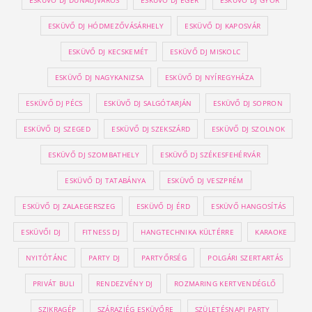
ESKÜVŐ DJ HÓDMEZŐVÁSÁRHELY
ESKÜVŐ DJ KAPOSVÁR
ESKÜVŐ DJ KECSKEMÉT
ESKÜVŐ DJ MISKOLC
ESKÜVŐ DJ NAGYKANIZSA
ESKÜVŐ DJ NYÍREGYHÁZA
ESKÜVŐ DJ PÉCS
ESKÜVŐ DJ SALGÓTARJÁN
ESKÜVŐ DJ SOPRON
ESKÜVŐ DJ SZEGED
ESKÜVŐ DJ SZEKSZÁRD
ESKÜVŐ DJ SZOLNOK
ESKÜVŐ DJ SZOMBATHELY
ESKÜVŐ DJ SZÉKESFEHÉRVÁR
ESKÜVŐ DJ TATABÁNYA
ESKÜVŐ DJ VESZPRÉM
ESKÜVŐ DJ ZALAEGERSZEG
ESKÜVŐ DJ ÉRD
ESKÜVŐ HANGOSÍTÁS
ESKÜVŐI DJ
FITNESS DJ
HANGTECHNIKA KÜLTÉRRE
KARAOKE
NYITÓTÁNC
PARTY DJ
PARTYŐRSÉG
POLGÁRI SZERTARTÁS
PRIVÁT BULI
RENDEZVÉNY DJ
ROZMARING KERTVENDÉGLŐ
SZIKRAGÉP
SZÁRAZJÉG ESKÜVŐRE
SZÜLETÉSNAPI PARTY