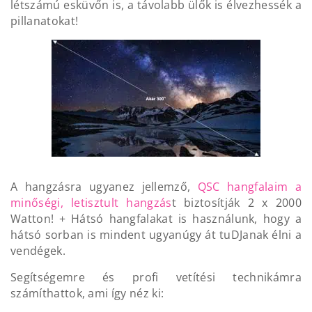
létszámú esküvőn is, a távolabb ülők is élvezhessék a
pillanatokat!
A hangzásra ugyanez jellemző,
QSC hangfalaim a
minőségi, letisztult hangzás
t biztosítják 2 x 2000
Watton! + Hátsó hangfalakat is használunk, hogy a
hátsó sorban is mindent ugyanúgy át tuDJanak élni a
vendégek.
Segítségemre és profi vetítési technikámra
számíthattok, ami így néz ki: