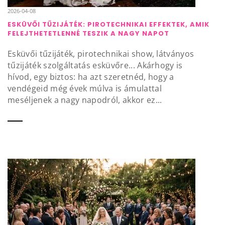
2026-04-08
ESKÜVŐI TŰZIJÁTÉK: PIROTECHNIKAI EFFEKTEK, AMIK
FELEJTHETETLENNÉ TESZIK A NAGY NAPOT
Esküvői tűzijáték, pirotechnikai show, látványos
tűzijáték szolgáltatás esküvőre... Akárhogy is
hívod, egy biztos: ha azt szeretnéd, hogy a
vendégeid még évek múlva is ámulattal
meséljenek a nagy napodról, akkor ez...