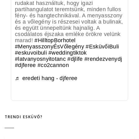
rudakat használtuk, hogy igazi
partihangulatot teremtsünk, minden fullos
fény- és hangtechnikával. A menyasszony
és a vőlegény is részesei voltak a bulinak,
és együtt ünnepeltünk hajnalig. A
csodálatos éjszaka emléke örökre velünk
marad!
#HilltopBorhotel
#MenyasszonyÉsVőlegény
#EsküvőiBuli
#eskuvoibuli
#weddingtiktok
#latvanyosnyitotanc
#djlife
#rendezvenydj
#djferee
#co2cannon
♬ eredeti hang - djferee
TRENDI ESKÜVŐ?