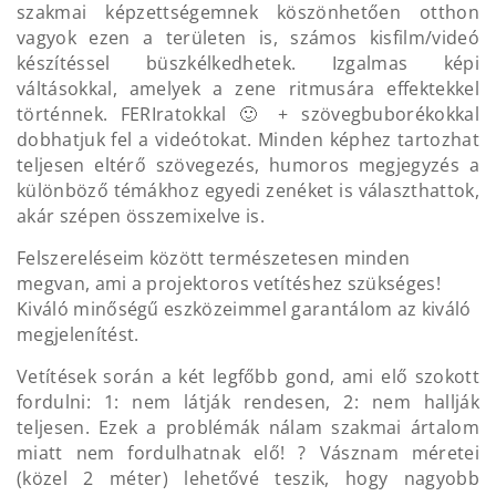
szakmai képzettségemnek köszönhetően otthon
vagyok ezen a területen is, számos kisfilm/videó
készítéssel büszkélkedhetek. Izgalmas képi
váltásokkal, amelyek a zene ritmusára effektekkel
történnek. FERIratokkal 🙂 + szövegbuborékokkal
dobhatjuk fel a videótokat. Minden képhez tartozhat
teljesen eltérő szövegezés, humoros megjegyzés a
különböző témákhoz egyedi zenéket is választhattok,
akár szépen összemixelve is.
Felszereléseim között természetesen minden
megvan, ami a projektoros vetítéshez szükséges!
Kiváló minőségű eszközeimmel garantálom az kiváló
megjelenítést.
Vetítések során a két legfőbb gond, ami elő szokott
fordulni: 1: nem látják rendesen, 2: nem hallják
teljesen. Ezek a problémák nálam szakmai ártalom
miatt nem fordulhatnak elő! ? Vásznam méretei
(közel 2 méter) lehetővé teszik, hogy nagyobb