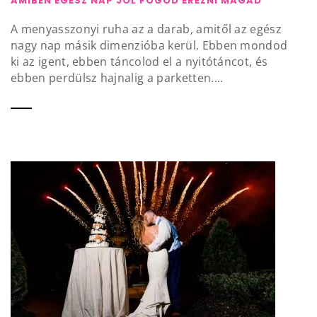
AMIBEN EGÉSZ NAP JÓL FOGOD ÉREZNI MAGAD
A menyasszonyi ruha az a darab, amitől az egész
nagy nap másik dimenzióba kerül. Ebben mondod
ki az igent, ebben táncolod el a nyitótáncot, és
ebben perdülsz hajnalig a parketten....