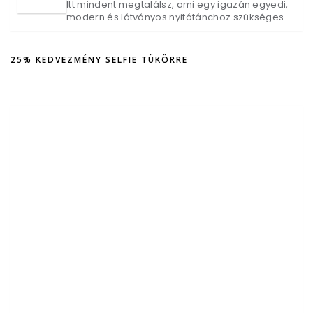
Itt mindent megtalálsz, ami egy igazán egyedi,
modern és látványos nyitótánchoz szükséges
25% KEDVEZMÉNY SELFIE TÜKÖRRE