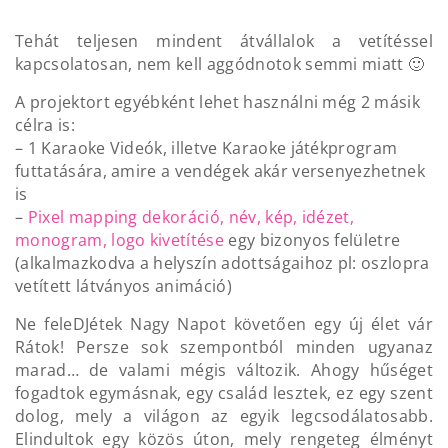
Tehát teljesen mindent átvállalok a vetítéssel
kapcsolatosan, nem kell aggódnotok semmi miatt 🙂
A projektort egyébként lehet használni még 2 másik
célra is:
– 1 Karaoke Videók, illetve Karaoke játékprogram
futtatására, amire a vendégek akár versenyezhetnek
is
–
Pixel mapping dekoráció, név, kép, idézet,
monogram, logo kivetítése
egy bizonyos felületre
(alkalmazkodva a helyszín adottságaihoz pl: oszlopra
vetített látványos animáció)
Ne feleDJétek Nagy Napot követően egy új élet vár
Rátok! Persze sok szempontból minden ugyanaz
marad… de valami mégis változik. Ahogy hűséget
fogadtok egymásnak, egy család lesztek, ez egy szent
dolog, mely a világon az egyik legcsodálatosabb.
Elindultok egy közös úton, mely rengeteg élményt