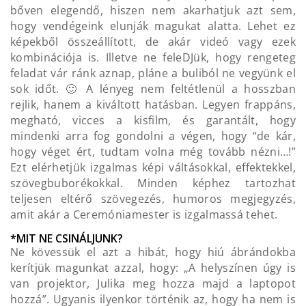
bőven elegendő, hiszen nem akarhatjuk azt sem,
hogy vendégeink elunják magukat alatta. Lehet ez
képekből összeállított, de akár videó vagy ezek
kombinációja is. Illetve ne feleDJük, hogy rengeteg
feladat vár ránk aznap, pláne a buliból ne vegyünk el
sok időt. 🙂 A lényeg nem feltétlenül a hosszban
rejlik, hanem a kiváltott hatásban. Legyen frappáns,
megható, vicces a kisfilm, és garantált, hogy
mindenki arra fog gondolni a végen, hogy “de kár,
hogy véget ért, tudtam volna még tovább nézni…!”
Ezt elérhetjük izgalmas képi váltásokkal, effektekkel,
szövegbuborékokkal. Minden képhez tartozhat
teljesen eltérő szövegezés, humoros megjegyzés,
amit akár a Ceremóniamester is izgalmassá tehet.
*MIT NE CSINÁLJUNK?
Ne kövessük el azt a hibát, hogy hiú ábrándokba
kerítjük magunkat azzal, hogy: „A helyszínen úgy is
van projektor, Julika meg hozza majd a laptopot
hozzá”. Ugyanis ilyenkor történik az, hogy ha nem is