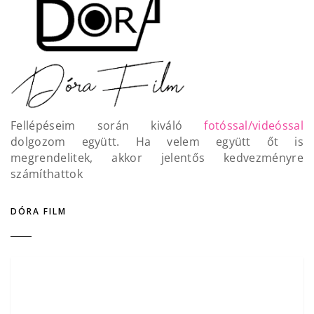
Fellépéseim során kiváló
fotóssal/videóssal
dolgozom együtt. Ha velem együtt őt is
megrendelitek, akkor jelentős kedvezményre
számíthattok
DÓRA FILM