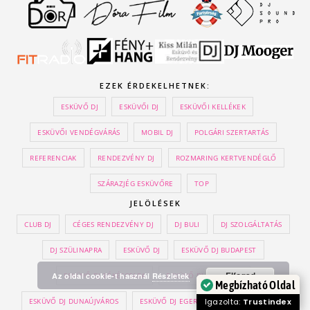
EZEK ÉRDEKELHETNEK:
ESKÜVŐ DJ
ESKÜVŐI DJ
ESKÜVŐI KELLÉKEK
ESKÜVŐI VENDÉGVÁRÁS
MOBIL DJ
POLGÁRI SZERTARTÁS
REFERENCIAK
RENDEZVÉNY DJ
ROZMARING KERTVENDÉGLŐ
SZÁRAZJÉG ESKÜVŐRE
TOP
JELÖLÉSEK
CLUB DJ
CÉGES RENDEZVÉNY DJ
DJ BULI
DJ SZOLGÁLTATÁS
DJ SZÜLINAPRA
ESKÜVŐ DJ
ESKÜVŐ DJ BUDAPEST
Elfogad
Az oldal cookie-t használ
Részletek
ESKÜVŐ DJ BÉKÉSCSABA
ESKÜVŐ DJ DEBRECEN
Megbízható Oldal
Igazolta:
Trustindex
ESKÜVŐ DJ DUNAÚJVÁROS
ESKÜVŐ DJ EGER
ESKÜVŐ DJ GYŐR