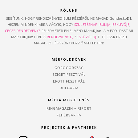
RÓLUNK
SEGÍTÜNK, HOGY RENDEZVÉNYED BULI RÉSZÉRŐL NE MAGAD Gondosko
DJ
,
HISZEN MINDENKI ARRA VÁGYIK, HOGY
SZÜLETÉSNAPI BULIJA
,
ESKÜVŐJE
,
CÉGES RENDEZVÉNYE
FELEDHETETLEN ÉLMÉNY Mara
DJon
. A MEGOLDÁST MI
MÁR Tu
DJ
uk: HÍVD A
RENDEZVÉNY DJ
/
ESKÜVŐI DJ
-T. TE CSAK ÉREZD
MAGAD JÓL ÉS SZÓRAKOZZ ÖNFELEDTEN!
MÉRFÖLDKÖVEK
GÖRÖGORSZÁG
SZIGET FESZTIVÁL
EFOTT FESZTIVÁL
BULGÁRIA
MÉDIA MEGJELENÉS
RINGMAGAZIN – RIPORT
FEHÉRVÁR TV
PROJECTEK & PARTNEREK