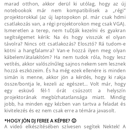
marad otthon, akkor derül ki utólag, hogy az új
notebookok már nem kompatibilisek a „régi”
projektorokkal (az új laptopokon pl. már csak hdmi
csatlakozás van, a régi projektorokon meg csak VGA).
Ismeretlen a terep, nem tuDJák kezelni és gyakran
segítségemet kérik: Na és hogy visszük el olyan
távolra? Nincs ott csatlakozás? Elosztó? Rá tudom-e
kötni a hangfalamra? Van-e hozzá ilyen meg olyan
kábelem/átalakítóm? Ha nem tudok róla, hogy lesz
vetítés, akkor valószínűleg sajnos nekem sem lesznek
hozzá eszközeim. És ha még ezek ellenére is minden
simán is menne, akkor jön a kérdés, hogy ki rakja
össze/bontja le, kezeli az egészet… Volt már, hogy
egy esküvő fél-1 órát csúszott a helyszín
projektorának megbízhatatlansága miatt. Mindig
jobb, ha minden egy kézben van tartva a feladat és
kivitelezés és ez nem csak erre a témára javasolt.
*HOGY JÖN DJ FEREE A KÉPBE? 🙂
A videó elkészítésében szívesen segítek Nektek! A