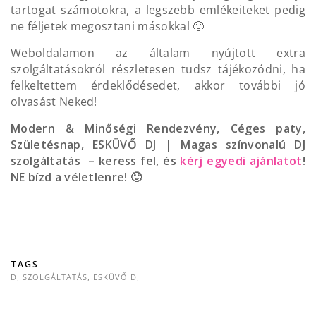
tartogat számotokra, a legszebb emlékeiteket pedig
ne féljetek megosztani másokkal 🙂
Weboldalamon az általam nyújtott extra
szolgáltatásokról részletesen tudsz tájékozódni, ha
felkeltettem érdeklődésedet, akkor további jó
olvasást Neked!
Modern & Minőségi Rendezvény, Céges paty,
Születésnap, ESKÜVŐ DJ | Magas színvonalú DJ
szolgáltatás – keress fel, és
kérj egyedi ajánlatot
!
NE bízd a véletlenre! 🙂
TAGS
DJ SZOLGÁLTATÁS
,
ESKÜVŐ DJ