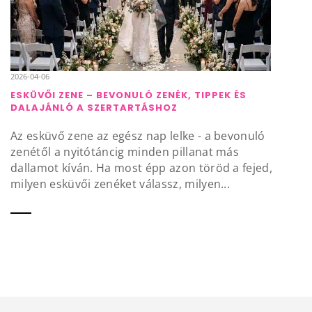
2026-04-06
ESKÜVŐI ZENE – BEVONULÓ ZENÉK, TIPPEK ÉS
DALAJÁNLÓ A SZERTARTÁSHOZ
Az esküvő zene az egész nap lelke - a bevonuló
zenétől a nyitótáncig minden pillanat más
dallamot kíván. Ha most épp azon töröd a fejed,
milyen esküvői zenéket válassz, milyen...