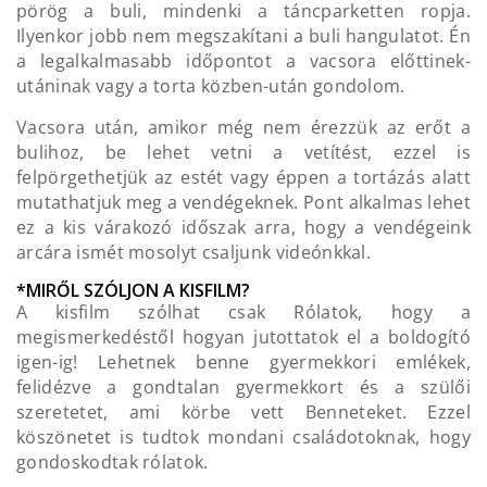
pörög a buli, mindenki a táncparketten ropja.
Ilyenkor jobb nem megszakítani a buli hangulatot. Én
a legalkalmasabb időpontot a vacsora előttinek-
utáninak vagy a torta közben-után gondolom.
Vacsora után, amikor még nem érezzük az erőt a
bulihoz, be lehet vetni a vetítést, ezzel is
felpörgethetjük az estét vagy éppen a tortázás alatt
mutathatjuk meg a vendégeknek. Pont alkalmas lehet
ez a kis várakozó időszak arra, hogy a vendégeink
arcára ismét mosolyt csaljunk videónkkal.
*MIRŐL SZÓLJON A KISFILM?
A kisfilm szólhat csak Rólatok, hogy a
megismerkedéstől hogyan jutottatok el a boldogító
igen-ig! Lehetnek benne gyermekkori emlékek,
felidézve a gondtalan gyermekkort és a szülői
szeretetet, ami körbe vett Benneteket. Ezzel
köszönetet is tudtok mondani családotoknak, hogy
gondoskodtak rólatok.