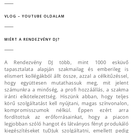
VLOG – YOUTUBE OLDALAM
MIÉRT A RENDEZVÉNY DJ?
A Rendezvény DJ több, mint 1000 esküvő
tapasztalata alapján szakmailag és emberileg is
elismert kollégákból állt össze, azzal a célkitűzéssel,
hogy együttesen mutathassuk meg, mit jelent
számunkra a minőség, a profi hozzáállás, a szakma
iránti elkötelezettség. Hiszünk abban, hogy teljes
körű szolgáltatást kell nyújtani, magas színvonalon,
kompromisszumok nélkül. Éppen ezért arra
fordítottuk az erőforrásainkat, hogy a piacon
legjobban szóló hangot és látványos fényt produkáló
kiegészítéseket tuDJuk szolgáltatni, emellett pedig