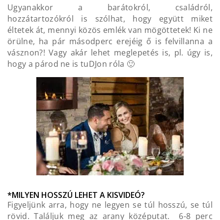
Ugyanakkor a barátokról, családról,
hozzátartozókról is szólhat, hogy együtt miket
éltetek át, mennyi közös emlék van mögöttetek! Ki ne
örülne, ha pár másodperc erejéig ő is felvillanna a
vásznon?! Vagy akár lehet meglepetés is, pl. úgy is,
hogy a párod ne is tuDJon róla 🙂
*MILYEN HOSSZÚ LEHET A KISVIDEÓ?
Figyeljünk arra, hogy ne legyen se túl hosszú, se túl
rövid. Találjuk meg az arany középutat. 6-8 perc