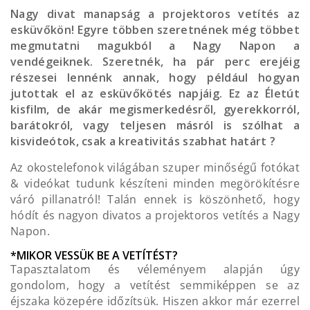
Nagy divat manapság a projektoros vetítés az
esküvőkön! Egyre többen szeretnének még többet
megmutatni magukból a Nagy Napon a
vendégeiknek. Szeretnék, ha pár perc erejéig
részesei lennénk annak, hogy például hogyan
jutottak el az esküvőkötés napjáig. Ez az Életút
kisfilm, de akár megismerkedésről, gyerekkorról,
barátokról, vagy teljesen másról is szólhat a
kisvideótok, csak a kreativitás szabhat határt ?
Az okostelefonok világában szuper minőségű fotókat
& videókat tudunk készíteni minden megörökítésre
váró pillanatról! Talán ennek is köszönhető, hogy
hódít és nagyon divatos a projektoros vetítés a Nagy
Napon.
*MIKOR VESSÜK BE A VETÍTÉST?
Tapasztalatom és véleményem alapján úgy
gondolom, hogy a vetítést semmiképpen se az
éjszaka közepére időzítsük. Hiszen akkor már ezerrel