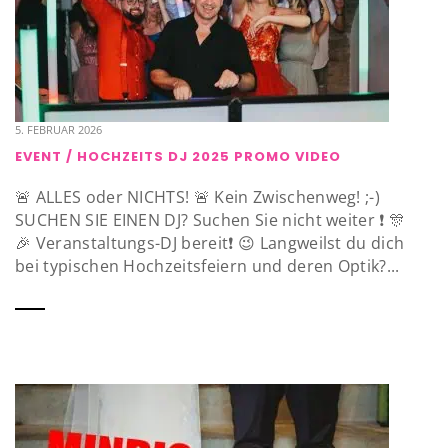
5. FEBRUAR 2026
EVENT / HOCHZEITS DJ 2025 PROMO VIDEO
🚨 ALLES oder NICHTS! 🚨 Kein Zwischenweg! ;-)
SUCHEN SIE EINEN DJ? Suchen Sie nicht weiter ❗️ 🎊
🎉 Veranstaltungs-DJ bereit❗️ 😉 Langweilst du dich
bei typischen Hochzeitsfeiern und deren Optik?...