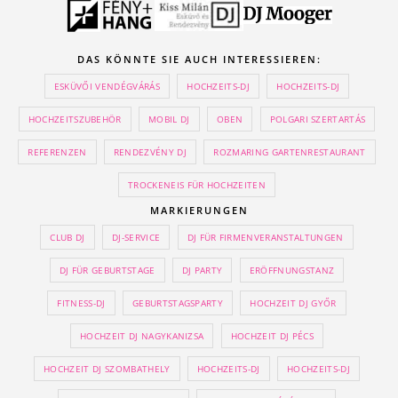
DAS KÖNNTE SIE AUCH INTERESSIEREN:
ESKÜVŐI VENDÉGVÁRÁS
HOCHZEITS-DJ
HOCHZEITS-DJ
HOCHZEITSZUBEHÖR
MOBIL DJ
OBEN
POLGARI SZERTARTÁS
REFERENZEN
RENDEZVÉNY DJ
ROZMARING GARTENRESTAURANT
TROCKENEIS FÜR HOCHZEITEN
MARKIERUNGEN
CLUB DJ
DJ-SERVICE
DJ FÜR FIRMENVERANSTALTUNGEN
DJ FÜR GEBURTSTAGE
DJ PARTY
ERÖFFNUNGSTANZ
FITNESS-DJ
GEBURTSTAGSPARTY
HOCHZEIT DJ GYŐR
HOCHZEIT DJ NAGYKANIZSA
HOCHZEIT DJ PÉCS
HOCHZEIT DJ SZOMBATHELY
HOCHZEITS-DJ
HOCHZEITS-DJ