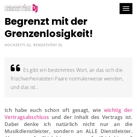
Togg
Begrenzt mit der
Grenzenlosigkeit!
HOCHZEITS-DJ
,
RENDEZVÉNY DJ
Es gibt ein bestimmtes Wort, an das sich die
frischverheirateten Paare normalerweise wenden,
und das ist...
Ich habe euch schon oft gesagt, wie
wichtig der
Vertragsabschluss
und der Inhalt des Vertrags ist.
Dabei denke ich natürlich nicht nur an die
Musikdienstleister, sondern an ALLE Dienstleister.