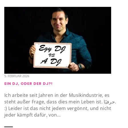
5. FEBRUAR 2026
EIN DJ, ODER DER DJ?!
Ich arbeite seit Jahren in der Musikindustrie, es
steht außer Frage, dass dies mein Leben ist. حرفيًا.
:) Leider ist das nicht jedem vergönnt, und nicht
jeder kämpft dafür, von...