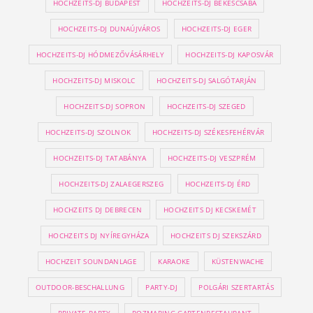
HOCHZEITS-DJ BUDAPEST
HOCHZEITS-DJ BÉKÉSCSABA
HOCHZEITS-DJ DUNAÚJVÁROS
HOCHZEITS-DJ EGER
HOCHZEITS-DJ HÓDMEZŐVÁSÁRHELY
HOCHZEITS-DJ KAPOSVÁR
HOCHZEITS-DJ MISKOLC
HOCHZEITS-DJ SALGÓTARJÁN
HOCHZEITS-DJ SOPRON
HOCHZEITS-DJ SZEGED
HOCHZEITS-DJ SZOLNOK
HOCHZEITS-DJ SZÉKESFEHÉRVÁR
HOCHZEITS-DJ TATABÁNYA
HOCHZEITS-DJ VESZPRÉM
HOCHZEITS-DJ ZALAEGERSZEG
HOCHZEITS-DJ ÉRD
HOCHZEITS DJ DEBRECEN
HOCHZEITS DJ KECSKEMÉT
HOCHZEITS DJ NYÍREGYHÁZA
HOCHZEITS DJ SZEKSZÁRD
HOCHZEIT SOUNDANLAGE
KARAOKE
KÜSTENWACHE
OUTDOOR-BESCHALLUNG
PARTY-DJ
POLGÁRI SZERTARTÁS
PRIVATE PARTY
ROZMARING GARTENRESTAURANT