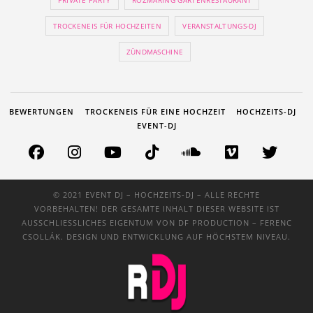
TROCKENEIS FÜR HOCHZEITEN
VERANSTALTUNGS-DJ
ZÜNDMASCHINE
BEWERTUNGEN
TROCKENEIS FÜR EINE HOCHZEIT
HOCHZEITS-DJ
EVENT-DJ
© 2021 EVENT DJ – HOCHZEITS-DJ – ALLE RECHTE
VORBEHALTEN! DER GESAMTE INHALT DIESER WEBSITE IST
AUSSCHLIESSLICHES EIGENTUM VON
DF PRODUCTION
– FERENC
CSOLLÁK. DESIGN UND ENTWICKLUNG AUF HÖCHSTEM NIVEAU.