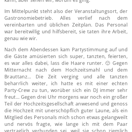
kann, aber sehen wir, worum es ging.
Im Mittelpunkt steht also der Veranstaltungsort, der
Gastronomiebetrieb. Alles verlief nach dem
vereinbarten und üblichen Zeitplan. Das Personal
war bereitwillig und hilfsbereit, sie taten ihre Arbeit,
genau wie wir.
Nach dem Abendessen kam Partystimmung auf und
die Gäste amüsierten sich super, tanzten, feierten,
es war alles dabei, lass die Haare runter. 🙂 Gegen
Mitternacht nach dem Hochzeitsmahl und dem
Brauttanz… Die Zeit verging und alle tanzten
beharrlich weiter, ich hatte es mit einer echten
Party-Crew zu tun, worüber sich ein DJ immer sehr
freut… Gegen drei Uhr morgens war noch ein großer
Teil der Hochzeitsgesellschaft anwesend und genoss
die Hochzeit mit unerschöpflich guter Laune, als ein
Mitglied des Personals mich schon etwas gelangweilt
und nervös fragte, wie lange ich mit dem Paar
vertraglich verbunden sei, weil sie schon ziemlich