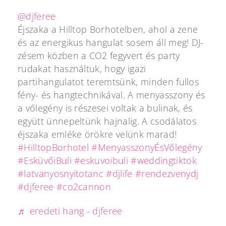
@djferee
Éjszaka a Hilltop Borhotelben, ahol a zene
és az energikus hangulat sosem áll meg! DJ-
zésem közben a CO2 fegyvert és party
rudakat használtuk, hogy igazi
partihangulatot teremtsünk, minden fullos
fény- és hangtechnikával. A menyasszony és
a vőlegény is részesei voltak a bulinak, és
együtt ünnepeltünk hajnalig. A csodálatos
éjszaka emléke örökre velünk marad!
#HilltopBorhotel
#MenyasszonyÉsVőlegény
#EsküvőiBuli
#eskuvoibuli
#weddingtiktok
#latvanyosnyitotanc
#djlife
#rendezvenydj
#djferee
#co2cannon
♬ eredeti hang - djferee