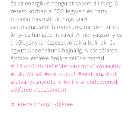
és az energikus hangulat sosem áll meg! DJ-
zésem közben a CO2 fegyvert és party
rudakat használtuk, hogy igazi
partihangulatot teremtsünk, minden fullos
fény- és hangtechnikával. A menyasszony és
a vőlegény is részesei voltak a bulinak, és
együtt ünnepeltünk hajnalig. A csodálatos
éjszaka emléke örökre velünk marad!
#HilltopBorhotel
#MenyasszonyÉsVőlegény
#EsküvőiBuli
#eskuvoibuli
#weddingtiktok
#latvanyosnyitotanc
#djlife
#rendezvenydj
#djferee
#co2cannon
♬ eredeti hang - djferee