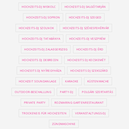
HOCHZEITS-DJ MISKOLC
HOCHZEITS-DJ SALGÓTARJÁN
HOCHZEITS-DJ SOPRON
HOCHZEITS-DJ SZEGED
HOCHZEITS-DJ SZOLNOK
HOCHZEITS-DJ SZÉKESFEHÉRVÁR
HOCHZEITS-DJ TATABÁNYA
HOCHZEITS-DJ VESZPRÉM
HOCHZEITS-DJ ZALAEGERSZEG
HOCHZEITS-DJ ÉRD
HOCHZEITS DJ DEBRECEN
HOCHZEITS DJ KECSKEMÉT
HOCHZEITS DJ NYÍREGYHÁZA
HOCHZEITS DJ SZEKSZÁRD
HOCHZEIT SOUNDANLAGE
KARAOKE
KÜSTENWACHE
OUTDOOR-BESCHALLUNG
PARTY-DJ
POLGÁRI SZERTARTÁS
PRIVATE PARTY
ROZMARING GARTENRESTAURANT
TROCKENEIS FÜR HOCHZEITEN
VERANSTALTUNGS-DJ
ZÜNDMASCHINE