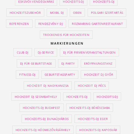
ESKÜVŐI VENDÉGVÁRÁS
HOCHZEITS-DJ
HOCHZEITS-DJ
HOCHZEITSZUBEHÖR
MOBIL DJ
OBEN
POLGARI SZERTARTÁS
REFERENZEN
RENDEZVÉNY DJ
ROZMARING GARTENRESTAURANT
TROCKENEIS FÜR HOCHZEITEN
MARKIERUNGEN
CLUB DJ
DJ-SERVICE
DJ FÜR FIRMENVERANSTALTUNGEN
DJ FÜR GEBURTSTAGE
DJ PARTY
ERÖFFNUNGSTANZ
FITNESS-DJ
GEBURTSTAGSPARTY
HOCHZEIT DJ GYŐR
HOCHZEIT DJ NAGYKANIZSA
HOCHZEIT DJ PÉCS
HOCHZEIT DJ SZOMBATHELY
HOCHZEITS-DJ
HOCHZEITS-DJ
HOCHZEITS-DJ BUDAPEST
HOCHZEITS-DJ BÉKÉSCSABA
HOCHZEITS-DJ DUNAÚJVÁROS
HOCHZEITS-DJ EGER
HOCHZEITS-DJ HÓDMEZŐVÁSÁRHELY
HOCHZEITS-DJ KAPOSVÁR