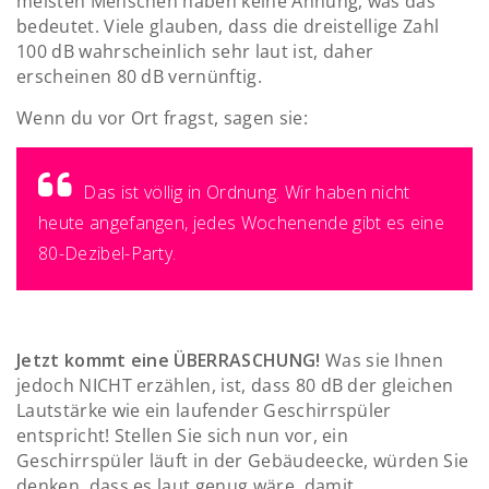
meisten Menschen haben keine Ahnung, was das
bedeutet. Viele glauben, dass die dreistellige Zahl
100 dB wahrscheinlich sehr laut ist, daher
erscheinen 80 dB vernünftig.
Wenn du vor Ort fragst, sagen sie:
Das ist völlig in Ordnung. Wir haben nicht
heute angefangen, jedes Wochenende gibt es eine
80-Dezibel-Party.
Jetzt kommt eine ÜBERRASCHUNG!
Was sie Ihnen
jedoch NICHT erzählen, ist, dass 80 dB der gleichen
Lautstärke wie ein laufender Geschirrspüler
entspricht! Stellen Sie sich nun vor, ein
Geschirrspüler läuft in der Gebäudeecke, würden Sie
denken, dass es laut genug wäre, damit