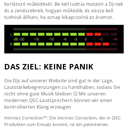
korlátozó működését. Be kell tudnia mutatni a DJ-nek
és a zenészeknek, hogyan működik, és vissza kell
tudniuk állítani, ha aznap kikapcsolná az áramot.
DAS ZIEL: KEINE PANIK
Die DJs auf unserer Website sind gut in der Lage,
Lautstärkebegrenzungen zu handhaben, sodass Sie
nicht ohne gute Musik bleiben 🙂 Mit unseren
modernen QSC-Lautsprechern können wir einen
kontrollierten Klang erzeugen
Intrinsic Correction™: Die Intrinsic Correction, die in QSC-
Produkten zum Einsatz kommt, ist ein patentiertes