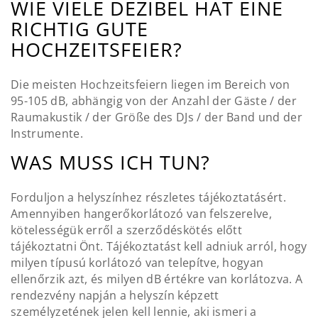
WIE VIELE DEZIBEL HAT EINE
RICHTIG GUTE
HOCHZEITSFEIER?
Die meisten Hochzeitsfeiern liegen im Bereich von
95-105 dB, abhängig von der Anzahl der Gäste / der
Raumakustik / der Größe des DJs / der Band und der
Instrumente.
WAS MUSS ICH TUN?
Forduljon a helyszínhez részletes tájékoztatásért.
Amennyiben hangerőkorlátozó van felszerelve,
kötelességük erről a szerződéskötés előtt
tájékoztatni Önt. Tájékoztatást kell adniuk arról, hogy
milyen típusú korlátozó van telepítve, hogyan
ellenőrzik azt, és milyen dB értékre van korlátozva. A
rendezvény napján a helyszín képzett
személyzetének jelen kell lennie, aki ismeri a