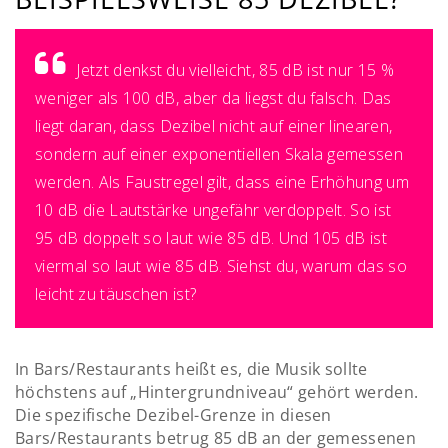
Jetzt denkst du vielleicht, 85 dB ist nur 15 %
weniger als 100 dB, aber da liegst du falsch. Das
liegt daran, dass Dezibel nicht auf einer linearen,
sondern auf einer exponentiellen Skala gemessen
werden. Als Faustregel gilt, dass eine Erhöhung um
10 dB die Lautstärke ungefähr verdoppelt. So ist
95 dB doppelt so laut wie 85 dB. Und 105 dB ist
viermal so laut wie 85 dB. Siehst du, warum das so
leicht zu täuschen ist?
In Bars/Restaurants heißt es, die Musik sollte
höchstens auf „Hintergrundniveau“ gehört werden.
Die spezifische Dezibel-Grenze in diesen
Bars/Restaurants betrug 85 dB an der gemessenen