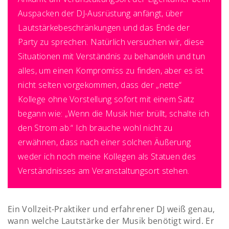
Auspacken der DJ-Ausrüstung anfängt, über
Lautstärkebeschränkungen und das Ende der
Party zu sprechen. Natürlich versuchen wir, diese
Situationen mit Verständnis zu behandeln und tun
alles, um einen Kompromiss zu finden, aber es ist
nicht selten vorgekommen, dass der „nette“
Kollege ohne Vorstellung sofort mit einem Satz
begann wie: „Wenn die Musik hier brüllt, schalte ich
den Strom ab.“ Ich brauche wohl nicht zu
erwähnen, dass nach einer solchen Äußerung
weder ich noch meine Kollegen als Statuen des
Verständnisses am Veranstaltungsort stehen.
Ein Vollzeit-Praktiker und erfahrener DJ weiß genau,
wann welche Lautstärke der Musik benötigt wird. Er