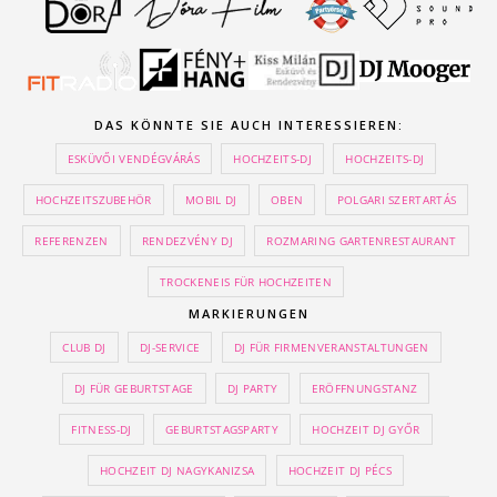
DAS KÖNNTE SIE AUCH INTERESSIEREN:
ESKÜVŐI VENDÉGVÁRÁS
HOCHZEITS-DJ
HOCHZEITS-DJ
HOCHZEITSZUBEHÖR
MOBIL DJ
OBEN
POLGARI SZERTARTÁS
REFERENZEN
RENDEZVÉNY DJ
ROZMARING GARTENRESTAURANT
TROCKENEIS FÜR HOCHZEITEN
MARKIERUNGEN
CLUB DJ
DJ-SERVICE
DJ FÜR FIRMENVERANSTALTUNGEN
DJ FÜR GEBURTSTAGE
DJ PARTY
ERÖFFNUNGSTANZ
FITNESS-DJ
GEBURTSTAGSPARTY
HOCHZEIT DJ GYŐR
HOCHZEIT DJ NAGYKANIZSA
HOCHZEIT DJ PÉCS