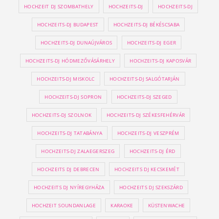
HOCHZEIT DJ SZOMBATHELY
HOCHZEITS-DJ
HOCHZEITS-DJ
HOCHZEITS-DJ BUDAPEST
HOCHZEITS-DJ BÉKÉSCSABA
HOCHZEITS-DJ DUNAÚJVÁROS
HOCHZEITS-DJ EGER
HOCHZEITS-DJ HÓDMEZŐVÁSÁRHELY
HOCHZEITS-DJ KAPOSVÁR
HOCHZEITS-DJ MISKOLC
HOCHZEITS-DJ SALGÓTARJÁN
HOCHZEITS-DJ SOPRON
HOCHZEITS-DJ SZEGED
HOCHZEITS-DJ SZOLNOK
HOCHZEITS-DJ SZÉKESFEHÉRVÁR
HOCHZEITS-DJ TATABÁNYA
HOCHZEITS-DJ VESZPRÉM
HOCHZEITS-DJ ZALAEGERSZEG
HOCHZEITS-DJ ÉRD
HOCHZEITS DJ DEBRECEN
HOCHZEITS DJ KECSKEMÉT
HOCHZEITS DJ NYÍREGYHÁZA
HOCHZEITS DJ SZEKSZÁRD
HOCHZEIT SOUNDANLAGE
KARAOKE
KÜSTENWACHE