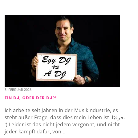
5. FEBRUAR 2026
EIN DJ, ODER DER DJ?!
Ich arbeite seit Jahren in der Musikindustrie, es
steht außer Frage, dass dies mein Leben ist. حرفيًا.
:) Leider ist das nicht jedem vergönnt, und nicht
jeder kämpft dafür, von...