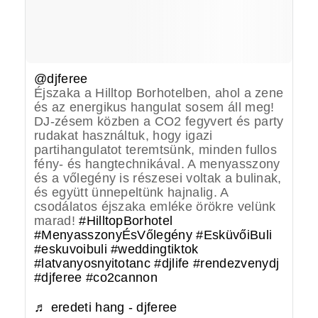
@djferee
Éjszaka a Hilltop Borhotelben, ahol a zene
és az energikus hangulat sosem áll meg!
DJ-zésem közben a CO2 fegyvert és party
rudakat használtuk, hogy igazi
partihangulatot teremtsünk, minden fullos
fény- és hangtechnikával. A menyasszony
és a vőlegény is részesei voltak a bulinak,
és együtt ünnepeltünk hajnalig. A
csodálatos éjszaka emléke örökre velünk
marad!
#HilltopBorhotel
#MenyasszonyÉsVőlegény
#EsküvőiBuli
#eskuvoibuli
#weddingtiktok
#latvanyosnyitotanc
#djlife
#rendezvenydj
#djferee
#co2cannon
♬ eredeti hang - djferee