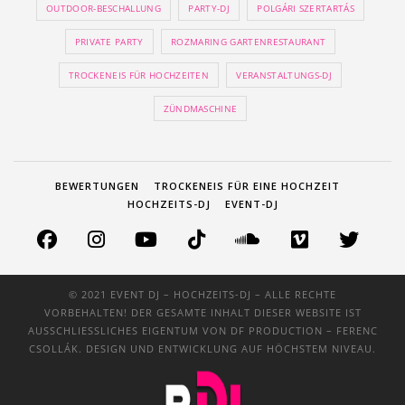
OUTDOOR-BESCHALLUNG
PARTY-DJ
POLGÁRI SZERTARTÁS
PRIVATE PARTY
ROZMARING GARTENRESTAURANT
TROCKENEIS FÜR HOCHZEITEN
VERANSTALTUNGS-DJ
ZÜNDMASCHINE
BEWERTUNGEN
TROCKENEIS FÜR EINE HOCHZEIT
HOCHZEITS-DJ
EVENT-DJ
© 2021 EVENT DJ – HOCHZEITS-DJ – ALLE RECHTE
VORBEHALTEN! DER GESAMTE INHALT DIESER WEBSITE IST
AUSSCHLIESSLICHES EIGENTUM VON
DF PRODUCTION
– FERENC
CSOLLÁK. DESIGN UND ENTWICKLUNG AUF HÖCHSTEM NIVEAU.