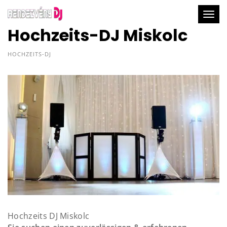
Togg
Hochzeits-DJ Miskolc
HOCHZEITS-DJ
Hochzeits DJ Miskolc