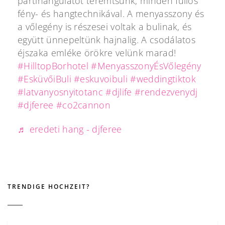
partihangulatot teremtsünk, minden fullos
fény- és hangtechnikával. A menyasszony és
a vőlegény is részesei voltak a bulinak, és
együtt ünnepeltünk hajnalig. A csodálatos
éjszaka emléke örökre velünk marad!
#HilltopBorhotel
#MenyasszonyÉsVőlegény
#EsküvőiBuli
#eskuvoibuli
#weddingtiktok
#latvanyosnyitotanc
#djlife
#rendezvenydj
#djferee
#co2cannon
♬ eredeti hang - djferee
TRENDIGE HOCHZEIT?