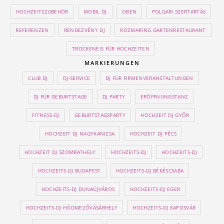
HOCHZEITSZUBEHÖR
MOBIL DJ
OBEN
POLGARI SZERTARTÁS
REFERENZEN
RENDEZVÉNY DJ
ROZMARING GARTENRESTAURANT
TROCKENEIS FÜR HOCHZEITEN
MARKIERUNGEN
CLUB DJ
DJ-SERVICE
DJ FÜR FIRMENVERANSTALTUNGEN
DJ FÜR GEBURTSTAGE
DJ PARTY
ERÖFFNUNGSTANZ
FITNESS-DJ
GEBURTSTAGSPARTY
HOCHZEIT DJ GYŐR
HOCHZEIT DJ NAGYKANIZSA
HOCHZEIT DJ PÉCS
HOCHZEIT DJ SZOMBATHELY
HOCHZEITS-DJ
HOCHZEITS-DJ
HOCHZEITS-DJ BUDAPEST
HOCHZEITS-DJ BÉKÉSCSABA
HOCHZEITS-DJ DUNAÚJVÁROS
HOCHZEITS-DJ EGER
HOCHZEITS-DJ HÓDMEZŐVÁSÁRHELY
HOCHZEITS-DJ KAPOSVÁR