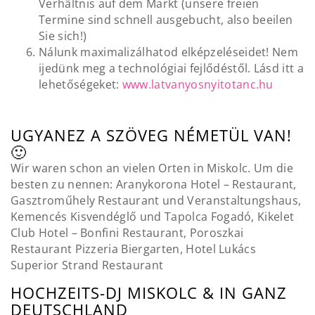
Verhältnis auf dem Markt (unsere freien
Termine sind schnell ausgebucht, also beeilen
Sie sich!)
Nálunk maximalizálhatod elképzeléseidet! Nem
ijedünk meg a technológiai fejlődéstől. Lásd itt a
lehetőségeket:
www.latvanyosnyitotanc.hu
UGYANEZ A SZÖVEG NÉMETÜL VAN!
🙂
Wir waren schon an vielen Orten in Miskolc. Um die
besten zu nennen: Aranykorona Hotel – Restaurant,
Gasztroműhely Restaurant und Veranstaltungshaus,
Kemencés Kisvendéglő und Tapolca Fogadó, Kikelet
Club Hotel – Bonfini Restaurant, Poroszkai
Restaurant Pizzeria Biergarten, Hotel Lukács
Superior Strand Restaurant
HOCHZEITS-DJ MISKOLC & IN GANZ
DEUTSCHLAND