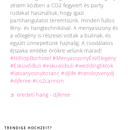
zésem közben a CO2 fegyvert és party
rudakat használtuk, hogy igazi
partihangulatot teremtsünk, minden fullos
fény- és hangtechnikával. A menyasszony és
a vőlegény is részesei voltak a bulinak, és
együtt ünnepeltünk hajnalig. A csodálatos
éjszaka emléke örökre velünk marad!
#HilltopBorhotel
#MenyasszonyÉsVőlegény
#EsküvőiBuli
#eskuvoibuli
#weddingtiktok
#latvanyosnyitotanc
#djlife
#rendezvenydj
#djferee
#co2cannon
♬ eredeti hang - djferee
TRENDIGE HOCHZEIT?