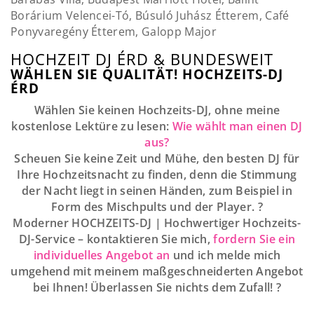
Borárium Velencei-Tó, Búsuló Juhász Étterem, Café
Ponyvaregény Étterem, Galopp Major
HOCHZEIT DJ ÉRD & BUNDESWEIT
WÄHLEN SIE QUALITÄT! HOCHZEITS-DJ
ÉRD
Wählen Sie keinen Hochzeits-DJ, ohne meine
kostenlose Lektüre zu lesen:
Wie wählt man einen DJ
aus?
Scheuen Sie keine Zeit und Mühe, den besten DJ für
Ihre Hochzeitsnacht zu finden, denn die Stimmung
der Nacht liegt in seinen Händen, zum Beispiel in
Form des Mischpults und der Player. ?
Moderner HOCHZEITS-DJ | Hochwertiger Hochzeits-
DJ-Service – kontaktieren Sie mich,
fordern Sie ein
individuelles Angebot an
und ich melde mich
umgehend mit meinem maßgeschneiderten Angebot
bei Ihnen! Überlassen Sie nichts dem Zufall! ?