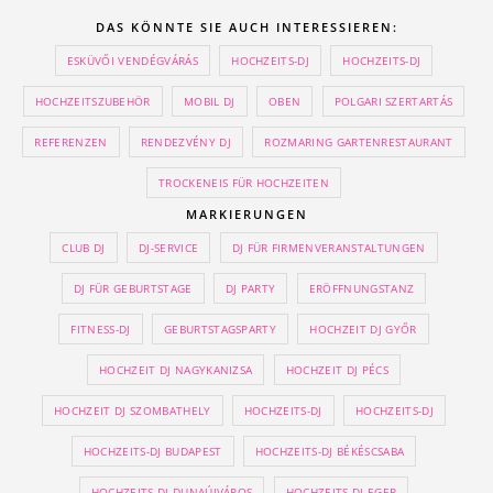
DAS KÖNNTE SIE AUCH INTERESSIEREN:
ESKÜVŐI VENDÉGVÁRÁS
HOCHZEITS-DJ
HOCHZEITS-DJ
HOCHZEITSZUBEHÖR
MOBIL DJ
OBEN
POLGARI SZERTARTÁS
REFERENZEN
RENDEZVÉNY DJ
ROZMARING GARTENRESTAURANT
TROCKENEIS FÜR HOCHZEITEN
MARKIERUNGEN
CLUB DJ
DJ-SERVICE
DJ FÜR FIRMENVERANSTALTUNGEN
DJ FÜR GEBURTSTAGE
DJ PARTY
ERÖFFNUNGSTANZ
FITNESS-DJ
GEBURTSTAGSPARTY
HOCHZEIT DJ GYŐR
HOCHZEIT DJ NAGYKANIZSA
HOCHZEIT DJ PÉCS
HOCHZEIT DJ SZOMBATHELY
HOCHZEITS-DJ
HOCHZEITS-DJ
HOCHZEITS-DJ BUDAPEST
HOCHZEITS-DJ BÉKÉSCSABA
HOCHZEITS-DJ DUNAÚJVÁROS
HOCHZEITS-DJ EGER