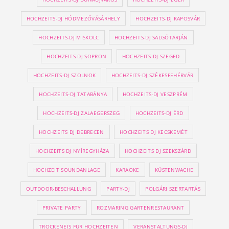
HOCHZEITS-DJ HÓDMEZŐVÁSÁRHELY
HOCHZEITS-DJ KAPOSVÁR
HOCHZEITS-DJ MISKOLC
HOCHZEITS-DJ SALGÓTARJÁN
HOCHZEITS-DJ SOPRON
HOCHZEITS-DJ SZEGED
HOCHZEITS-DJ SZOLNOK
HOCHZEITS-DJ SZÉKESFEHÉRVÁR
HOCHZEITS-DJ TATABÁNYA
HOCHZEITS-DJ VESZPRÉM
HOCHZEITS-DJ ZALAEGERSZEG
HOCHZEITS-DJ ÉRD
HOCHZEITS DJ DEBRECEN
HOCHZEITS DJ KECSKEMÉT
HOCHZEITS DJ NYÍREGYHÁZA
HOCHZEITS DJ SZEKSZÁRD
HOCHZEIT SOUNDANLAGE
KARAOKE
KÜSTENWACHE
OUTDOOR-BESCHALLUNG
PARTY-DJ
POLGÁRI SZERTARTÁS
PRIVATE PARTY
ROZMARING GARTENRESTAURANT
TROCKENEIS FÜR HOCHZEITEN
VERANSTALTUNGS-DJ