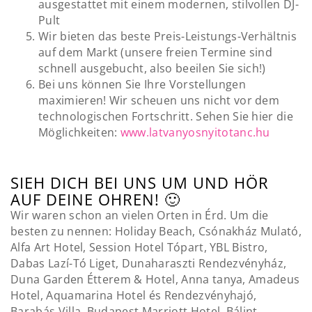
ausgestattet mit einem modernen, stilvollen DJ-
Pult
Wir bieten das beste Preis-Leistungs-Verhältnis
auf dem Markt (unsere freien Termine sind
schnell ausgebucht, also beeilen Sie sich!)
Bei uns können Sie Ihre Vorstellungen
maximieren! Wir scheuen uns nicht vor dem
technologischen Fortschritt. Sehen Sie hier die
Möglichkeiten:
www.latvanyosnyitotanc.hu
SIEH DICH BEI UNS UM UND HÖR
AUF DEINE OHREN! 🙂
Wir waren schon an vielen Orten in Érd. Um die
besten zu nennen: Holiday Beach, Csónakház Mulató,
Alfa Art Hotel, Session Hotel Tópart, YBL Bistro,
Dabas Lazí-Tó Liget, Dunaharaszti Rendezvényház,
Duna Garden Étterem & Hotel, Anna tanya, Amadeus
Hotel, Aquamarina Hotel és Rendezvényhajó,
Barabás Villa, Budapest Marriott Hotel, Bálint