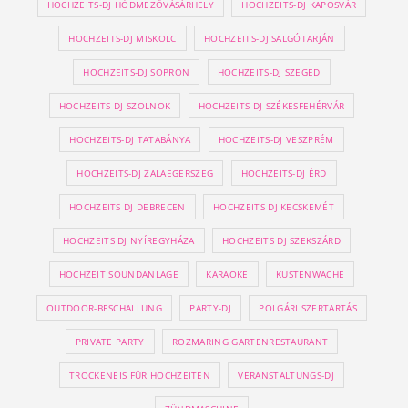
HOCHZEITS-DJ HÓDMEZŐVÁSÁRHELY
HOCHZEITS-DJ KAPOSVÁR
HOCHZEITS-DJ MISKOLC
HOCHZEITS-DJ SALGÓTARJÁN
HOCHZEITS-DJ SOPRON
HOCHZEITS-DJ SZEGED
HOCHZEITS-DJ SZOLNOK
HOCHZEITS-DJ SZÉKESFEHÉRVÁR
HOCHZEITS-DJ TATABÁNYA
HOCHZEITS-DJ VESZPRÉM
HOCHZEITS-DJ ZALAEGERSZEG
HOCHZEITS-DJ ÉRD
HOCHZEITS DJ DEBRECEN
HOCHZEITS DJ KECSKEMÉT
HOCHZEITS DJ NYÍREGYHÁZA
HOCHZEITS DJ SZEKSZÁRD
HOCHZEIT SOUNDANLAGE
KARAOKE
KÜSTENWACHE
OUTDOOR-BESCHALLUNG
PARTY-DJ
POLGÁRI SZERTARTÁS
PRIVATE PARTY
ROZMARING GARTENRESTAURANT
TROCKENEIS FÜR HOCHZEITEN
VERANSTALTUNGS-DJ