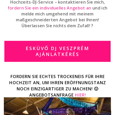
Hochzeits-DJ-Service – kontaktieren Sie mich,
fordern Sie ein individuelles Angebot an
und ich
melde mich umgehend mit meinem
maßgeschneiderten Angebot bei Ihnen!
Überlassen Sie nichts dem Zufall! ?
ESKÜVŐ DJ VESZPRÉM
AJÁNLATKÉRÉS
FORDERN SIE ECHTES TROCKENEIS FÜR IHRE
HOCHZEIT AN, UM IHREN ERÖFFNUNGSTANZ
NOCH EINZIGARTIGER ZU MACHEN! 🙂
ANGEBOTSANFRAGE
HIER!