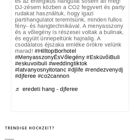
és az energikus hangulat sosem áll meg!
DJ-zésem közben a CO2 fegyvert és party
rudakat használtuk, hogy igazi
partihangulatot teremtsünk, minden fullos
fény- és hangtechnikával. A menyasszony
és a vőlegény is részesei voltak a bulinak,
és együtt ünnepeltünk hajnalig. A
csodálatos éjszaka emléke örökre velünk
marad!
#HilltopBorhotel
#MenyasszonyÉsVőlegény
#EsküvőiBuli
#eskuvoibuli
#weddingtiktok
#latvanyosnyitotanc
#djlife
#rendezvenydj
#djferee
#co2cannon
♬ eredeti hang - djferee
TRENDIGE HOCHZEIT?