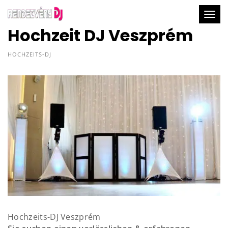
Togg
Hochzeit DJ Veszprém
HOCHZEITS-DJ
Hochzeits-DJ Veszprém