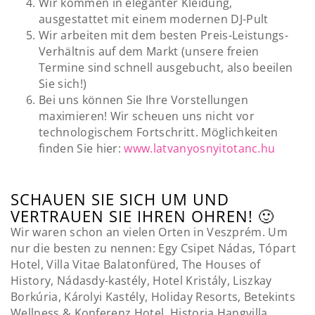
Wir kommen in eleganter Kleidung,
ausgestattet mit einem modernen DJ-Pult
Wir arbeiten mit dem besten Preis-Leistungs-
Verhältnis auf dem Markt (unsere freien
Termine sind schnell ausgebucht, also beeilen
Sie sich!)
Bei uns können Sie Ihre Vorstellungen
maximieren! Wir scheuen uns nicht vor
technologischem Fortschritt. Möglichkeiten
finden Sie hier:
www.latvanyosnyitotanc.hu
SCHAUEN SIE SICH UM UND
VERTRAUEN SIE IHREN OHREN! 🙂
Wir waren schon an vielen Orten in Veszprém. Um
nur die besten zu nennen: Egy Csipet Nádas, Tópart
Hotel, Villa Vitae Balatonfüred, The Houses of
History, Nádasdy-kastély, Hotel Kristály, Liszkay
Borkúria, Károlyi Kastély, Holiday Resorts, Betekints
Wellness & Konferenz Hotel, Historia Hangvilla