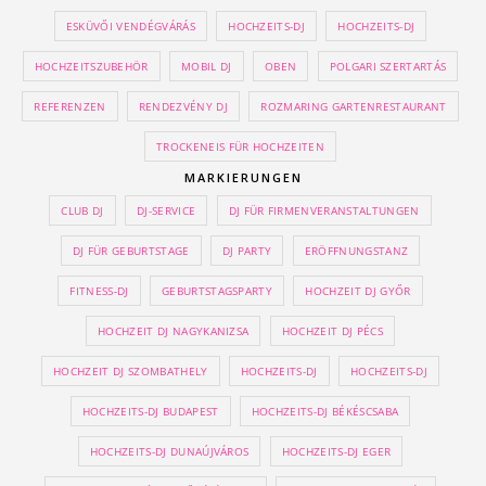
ESKÜVŐI VENDÉGVÁRÁS
HOCHZEITS-DJ
HOCHZEITS-DJ
HOCHZEITSZUBEHÖR
MOBIL DJ
OBEN
POLGARI SZERTARTÁS
REFERENZEN
RENDEZVÉNY DJ
ROZMARING GARTENRESTAURANT
TROCKENEIS FÜR HOCHZEITEN
MARKIERUNGEN
CLUB DJ
DJ-SERVICE
DJ FÜR FIRMENVERANSTALTUNGEN
DJ FÜR GEBURTSTAGE
DJ PARTY
ERÖFFNUNGSTANZ
FITNESS-DJ
GEBURTSTAGSPARTY
HOCHZEIT DJ GYŐR
HOCHZEIT DJ NAGYKANIZSA
HOCHZEIT DJ PÉCS
HOCHZEIT DJ SZOMBATHELY
HOCHZEITS-DJ
HOCHZEITS-DJ
HOCHZEITS-DJ BUDAPEST
HOCHZEITS-DJ BÉKÉSCSABA
HOCHZEITS-DJ DUNAÚJVÁROS
HOCHZEITS-DJ EGER