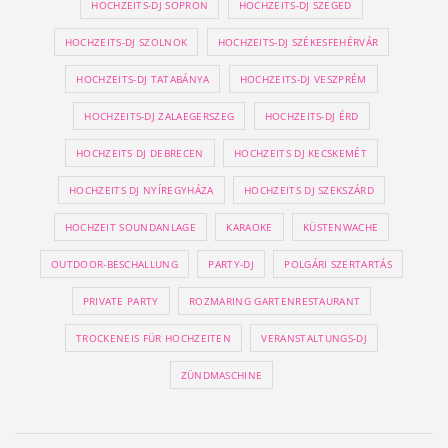
HOCHZEITS-DJ SOPRON
HOCHZEITS-DJ SZEGED
HOCHZEITS-DJ SZOLNOK
HOCHZEITS-DJ SZÉKESFEHÉRVÁR
HOCHZEITS-DJ TATABÁNYA
HOCHZEITS-DJ VESZPRÉM
HOCHZEITS-DJ ZALAEGERSZEG
HOCHZEITS-DJ ÉRD
HOCHZEITS DJ DEBRECEN
HOCHZEITS DJ KECSKEMÉT
HOCHZEITS DJ NYÍREGYHÁZA
HOCHZEITS DJ SZEKSZÁRD
HOCHZEIT SOUNDANLAGE
KARAOKE
KÜSTENWACHE
OUTDOOR-BESCHALLUNG
PARTY-DJ
POLGÁRI SZERTARTÁS
PRIVATE PARTY
ROZMARING GARTENRESTAURANT
TROCKENEIS FÜR HOCHZEITEN
VERANSTALTUNGS-DJ
ZÜNDMASCHINE