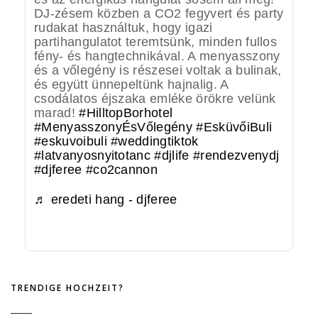
DJ-zésem közben a CO2 fegyvert és party
rudakat használtuk, hogy igazi
partihangulatot teremtsünk, minden fullos
fény- és hangtechnikával. A menyasszony
és a vőlegény is részesei voltak a bulinak,
és együtt ünnepeltünk hajnalig. A
csodálatos éjszaka emléke örökre velünk
marad!
#HilltopBorhotel
#MenyasszonyÉsVőlegény
#EsküvőiBuli
#eskuvoibuli
#weddingtiktok
#latvanyosnyitotanc
#djlife
#rendezvenydj
#djferee
#co2cannon
♬ eredeti hang - djferee
TRENDIGE HOCHZEIT?