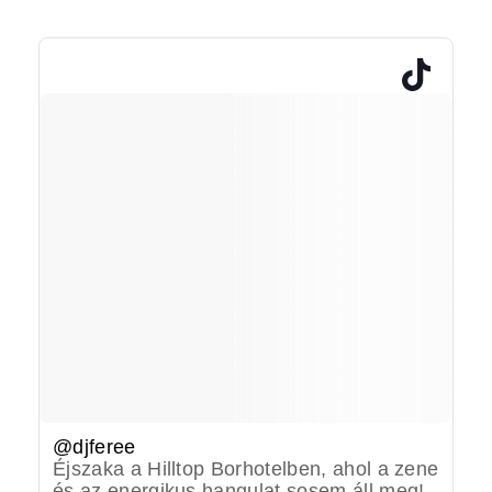
@djferee
Éjszaka a Hilltop Borhotelben, ahol a zene
és az energikus hangulat sosem áll meg!