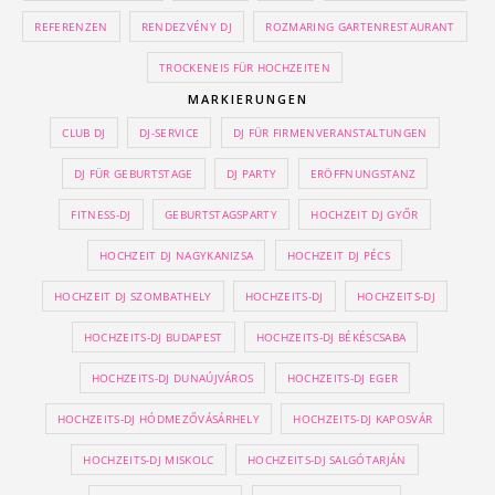
REFERENZEN
RENDEZVÉNY DJ
ROZMARING GARTENRESTAURANT
TROCKENEIS FÜR HOCHZEITEN
MARKIERUNGEN
CLUB DJ
DJ-SERVICE
DJ FÜR FIRMENVERANSTALTUNGEN
DJ FÜR GEBURTSTAGE
DJ PARTY
ERÖFFNUNGSTANZ
FITNESS-DJ
GEBURTSTAGSPARTY
HOCHZEIT DJ GYŐR
HOCHZEIT DJ NAGYKANIZSA
HOCHZEIT DJ PÉCS
HOCHZEIT DJ SZOMBATHELY
HOCHZEITS-DJ
HOCHZEITS-DJ
HOCHZEITS-DJ BUDAPEST
HOCHZEITS-DJ BÉKÉSCSABA
HOCHZEITS-DJ DUNAÚJVÁROS
HOCHZEITS-DJ EGER
HOCHZEITS-DJ HÓDMEZŐVÁSÁRHELY
HOCHZEITS-DJ KAPOSVÁR
HOCHZEITS-DJ MISKOLC
HOCHZEITS-DJ SALGÓTARJÁN