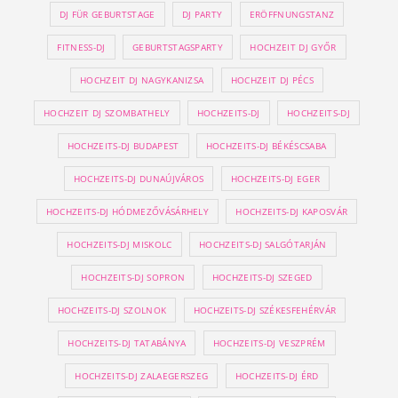
DJ FÜR GEBURTSTAGE
DJ PARTY
ERÖFFNUNGSTANZ
FITNESS-DJ
GEBURTSTAGSPARTY
HOCHZEIT DJ GYŐR
HOCHZEIT DJ NAGYKANIZSA
HOCHZEIT DJ PÉCS
HOCHZEIT DJ SZOMBATHELY
HOCHZEITS-DJ
HOCHZEITS-DJ
HOCHZEITS-DJ BUDAPEST
HOCHZEITS-DJ BÉKÉSCSABA
HOCHZEITS-DJ DUNAÚJVÁROS
HOCHZEITS-DJ EGER
HOCHZEITS-DJ HÓDMEZŐVÁSÁRHELY
HOCHZEITS-DJ KAPOSVÁR
HOCHZEITS-DJ MISKOLC
HOCHZEITS-DJ SALGÓTARJÁN
HOCHZEITS-DJ SOPRON
HOCHZEITS-DJ SZEGED
HOCHZEITS-DJ SZOLNOK
HOCHZEITS-DJ SZÉKESFEHÉRVÁR
HOCHZEITS-DJ TATABÁNYA
HOCHZEITS-DJ VESZPRÉM
HOCHZEITS-DJ ZALAEGERSZEG
HOCHZEITS-DJ ÉRD