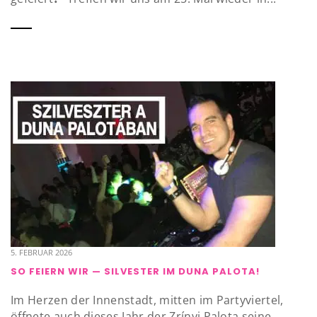
5. FEBRUAR 2026
SO FEIERN WIR — SILVESTER IM DUNA PALOTA!
Im Herzen der Innenstadt, mitten im Partyviertel,
öffnete auch dieses Jahr der Zrínyi Palota seine