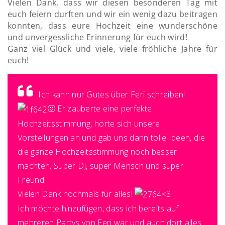
Vielen Dank, dass wir diesen besonderen Tag mit
euch feiern durften und wir ein wenig dazu beitragen
konnten, dass eure Hochzeit eine wunderschöne
und unvergessliche Erinnerung für euch wird!
Ganz viel Glück und viele, viele fröhliche Jahre für
euch!
Ich kann nur Gutes über Feri schreiben!
🙂
Er zauberte eine perfekte
Hochzeitsstimmung, hörte sich unsere
Vorstellungen an und gab uns dann tolle Ideen, die
die ganze Hochzeitsstimmung noch besser
machten. Super DJ, super Mensch und super
Freund!
Vielen Dank nochmals für alles!
<3
Ich möchte hinzufügen, dass ich bereits auf
mehreren Partys von Feri war und auch dort alles