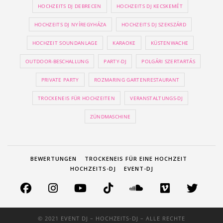
HOCHZEITS DJ DEBRECEN
HOCHZEITS DJ KECSKEMÉT
HOCHZEITS DJ NYÍREGYHÁZA
HOCHZEITS DJ SZEKSZÁRD
HOCHZEIT SOUNDANLAGE
KARAOKE
KÜSTENWACHE
OUTDOOR-BESCHALLUNG
PARTY-DJ
POLGÁRI SZERTARTÁS
PRIVATE PARTY
ROZMARING GARTENRESTAURANT
TROCKENEIS FÜR HOCHZEITEN
VERANSTALTUNGS-DJ
ZÜNDMASCHINE
BEWERTUNGEN
TROCKENEIS FÜR EINE HOCHZEIT
HOCHZEITS-DJ
EVENT-DJ
© 2021 EVENT DJ – HOCHZEITS-DJ – ALLE RECHTE