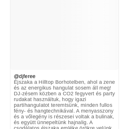
@djferee
Éjszaka a Hilltop Borhotelben, ahol a zene
és az energikus hangulat sosem áll meg!
DJ-zésem közben a CO2 fegyvert és party
rudakat használtuk, hogy igazi
partihangulatot teremtsünk, minden fullos
fény- és hangtechnikával. A menyasszony
és a vőlegény is részesei voltak a bulinak,
és együtt ünnepeltünk hajnalig. A
csodálatos éjszaka emléke örökre velünk