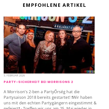
EMPFOHLENE ARTIKEL
5. FEBRUAR 2026
PARTY-SICHERHEIT BEI MORRISONS 2
A Morrison’s 2-ben a PartyŐrség hat die
Partysaison 2018 bereits gestartet! ❗️Wir haben
uns mit den echten Partygängern eingestimmt &
gefeiert❗️ - Treffen wir uns am 25. Mai wieder in...