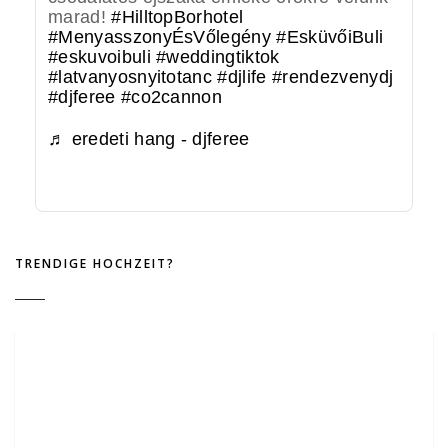
marad!
#HilltopBorhotel
#MenyasszonyÉsVőlegény
#EsküvőiBuli
#eskuvoibuli
#weddingtiktok
#latvanyosnyitotanc
#djlife
#rendezvenydj
#djferee
#co2cannon
♬ eredeti hang - djferee
TRENDIGE HOCHZEIT?