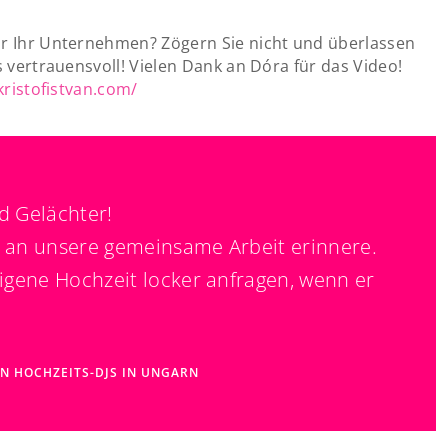
ür Ihr Unternehmen? Zögern Sie nicht und überlassen
s vertrauensvoll! Vielen Dank an Dóra für das Video!
kristofistvan.com/
d Gelächter!
ch an unsere gemeinsame Arbeit erinnere.
igene Hochzeit locker anfragen, wenn er
EN HOCHZEITS-DJS IN UNGARN