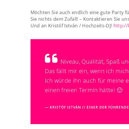
Möchten Sie auch endlich eine gute Party f
Sie nichts dem Zufall! – Kontaktieren Sie un
Und an Kristóf István / Hochzeits-DJ!
http://
Niveau, Qualität, Spaß un
Das fällt mir ein, wenn ich mi
Ich würde ihn auch für meine e
einen freien Termin hätte! 🙂
KRISTÓF ISTVÁN // EINER DER FÜHREND