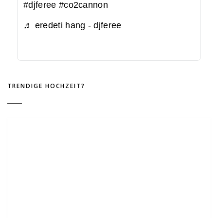
#djferee
#co2cannon
♬ eredeti hang - djferee
TRENDIGE HOCHZEIT?