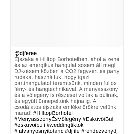
@djferee
Éjszaka a Hilltop Borhotelben, ahol a zene
és az energikus hangulat sosem áll meg!
DJ-zésem közben a CO2 fegyvert és party
rudakat használtuk, hogy igazi
partihangulatot teremtsünk, minden fullos
fény- és hangtechnikával. A menyasszony
és a vőlegény is részesei voltak a bulinak,
és együtt ünnepeltünk hajnalig. A
csodálatos éjszaka emléke örökre velünk
marad!
#HilltopBorhotel
#MenyasszonyÉsVőlegény
#EsküvőiBuli
#eskuvoibuli
#weddingtiktok
#latvanyosnyitotanc
#djlife
#rendezvenydj