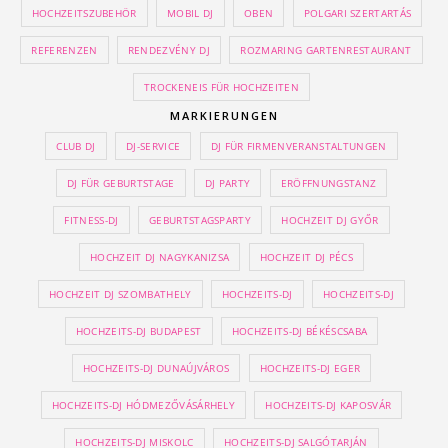
HOCHZEITSZUBEHÖR
MOBIL DJ
OBEN
POLGARI SZERTARTÁS
REFERENZEN
RENDEZVÉNY DJ
ROZMARING GARTENRESTAURANT
TROCKENEIS FÜR HOCHZEITEN
MARKIERUNGEN
CLUB DJ
DJ-SERVICE
DJ FÜR FIRMENVERANSTALTUNGEN
DJ FÜR GEBURTSTAGE
DJ PARTY
ERÖFFNUNGSTANZ
FITNESS-DJ
GEBURTSTAGSPARTY
HOCHZEIT DJ GYŐR
HOCHZEIT DJ NAGYKANIZSA
HOCHZEIT DJ PÉCS
HOCHZEIT DJ SZOMBATHELY
HOCHZEITS-DJ
HOCHZEITS-DJ
HOCHZEITS-DJ BUDAPEST
HOCHZEITS-DJ BÉKÉSCSABA
HOCHZEITS-DJ DUNAÚJVÁROS
HOCHZEITS-DJ EGER
HOCHZEITS-DJ HÓDMEZŐVÁSÁRHELY
HOCHZEITS-DJ KAPOSVÁR
HOCHZEITS-DJ MISKOLC
HOCHZEITS-DJ SALGÓTARJÁN