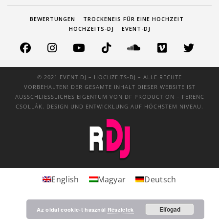
BEWERTUNGEN
TROCKENEIS FÜR EINE HOCHZEIT
HOCHZEITS-DJ
EVENT-DJ
© 2021 EVENT DJ – HOCHZEITS-DJ – ALLE RECHTE
VORBEHALTEN! DER GESAMTE INHALT DIESER WEBSITE IST
AUSSCHLIESSLICHES EIGENTUM VON
DF PRODUCTION
– FERENC
CSOLLÁK. DESIGN UND ENTWICKLUNG AUF HÖCHSTEM NIVEAU.
English
Magyar
Deutsch
Elfogad
Az oldal cookie-t használ
Részletek
Megbízható Oldal