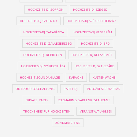
HOCHZEITS-DJ SOPRON
HOCHZEITS-DJ SZEGED
HOCHZEITS-DJ SZOLNOK
HOCHZEITS-DJ SZÉKESFEHÉRVÁR
HOCHZEITS-DJ TATABÁNYA
HOCHZEITS-DJ VESZPRÉM
HOCHZEITS-DJ ZALAEGERSZEG
HOCHZEITS-DJ ÉRD
HOCHZEITS DJ DEBRECEN
HOCHZEITS DJ KECSKEMÉT
HOCHZEITS DJ NYÍREGYHÁZA
HOCHZEITS DJ SZEKSZÁRD
HOCHZEIT SOUNDANLAGE
KARAOKE
KÜSTENWACHE
OUTDOOR-BESCHALLUNG
PARTY-DJ
POLGÁRI SZERTARTÁS
PRIVATE PARTY
ROZMARING GARTENRESTAURANT
TROCKENEIS FÜR HOCHZEITEN
VERANSTALTUNGS-DJ
ZÜNDMASCHINE