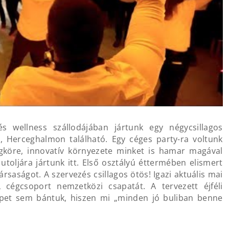
s wellness szállodájában jártunk egy négycsillagos
, Herceghalmon található. Egy céges party-ra voltunk
égköre, innovatív környezete minket is hamar magával
toljára jártunk itt. Első osztályú éttermében elismert
rsaságot. A szervezés csillagos ötös! Igazi aktuális mai
 cégcsoport nemzetközi csapatát. A tervezett éjféli
eppet sem bántuk, hiszen mi „minden jó buliban benne