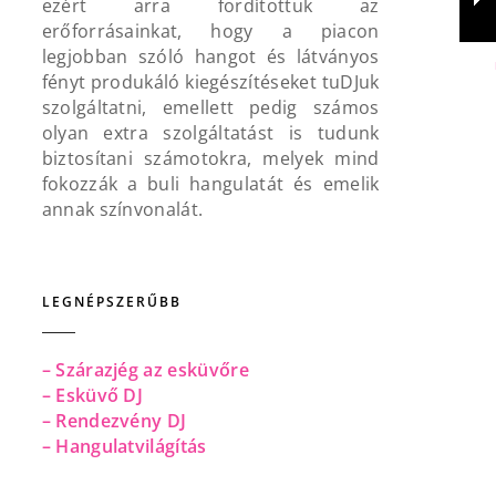
ezért arra fordítottuk az
erőforrásainkat, hogy a piacon
legjobban szóló hangot és látványos
fényt produkáló kiegészítéseket tuDJuk
szolgáltatni, emellett pedig számos
olyan extra szolgáltatást is tudunk
biztosítani számotokra, melyek mind
fokozzák a buli hangulatát és emelik
annak színvonalát.
LEGNÉPSZERŰBB
– Szárazjég az esküvőre
– Esküvő DJ
– Rendezvény DJ
– Hangulatvilágítás