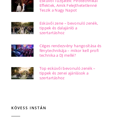
Esküvői Tűzijáték: Pirotechnikai
Effektek, Amik Felejthetetlenné
Teszik a Nagy Napot
Esküvői zene – bevonuló zenék,
tippek és dalajánló a
szertartáshoz
Céges rendezvény hangosítása és
fénytechnikája – mikor kell profi
technika a DJ mellé?
Top esküvői bevonuló zenék –
tippek és zenei ajánlások a
szertartáshoz
KÖVESS INSTÁN