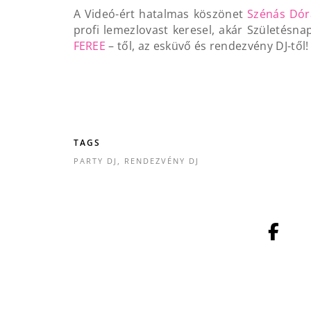
A Videó-ért hatalmas köszönet
Szénás Dór
profi lemezlovast keresel, akár Születésna
FEREE
– től, az esküvő és rendezvény DJ-től!
TAGS
PARTY DJ
,
RENDEZVÉNY DJ