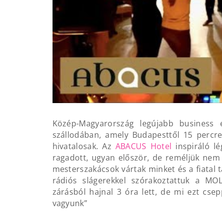
Közép-Magyarország legújabb business é
szállodában, amely Budapesttől 15 percre
hivatalosak. Az
ABACUS Hotel
inspiráló l
ragadott, ugyan először, de reméljük nem u
mesterszakácsok vártak minket és a fiatal tá
rádiós slágerekkel szórakoztattuk a MOL
zárásból hajnal 3 óra lett, de mi ezt cs
vagyunk”