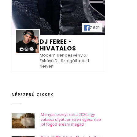
7.621
DJ FEREE -
HIVATALOS
Modern Rendezvény &
Esküvő DJ Szolgáltatás 1
helyen
NÉPSZERŰ CIKKEK
Menyasszonyi ruha 2026: így
válassz olyat, amiben egész nap
jól fogod érezni magad