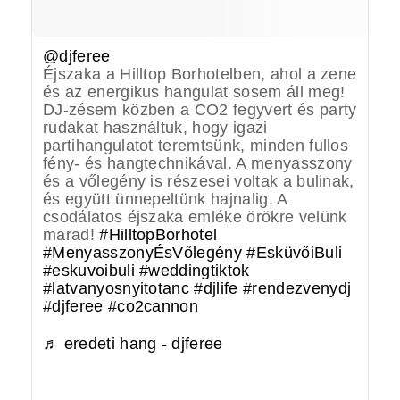
@djferee
Éjszaka a Hilltop Borhotelben, ahol a zene
és az energikus hangulat sosem áll meg!
DJ-zésem közben a CO2 fegyvert és party
rudakat használtuk, hogy igazi
partihangulatot teremtsünk, minden fullos
fény- és hangtechnikával. A menyasszony
és a vőlegény is részesei voltak a bulinak,
és együtt ünnepeltünk hajnalig. A
csodálatos éjszaka emléke örökre velünk
marad!
#HilltopBorhotel
#MenyasszonyÉsVőlegény
#EsküvőiBuli
#eskuvoibuli
#weddingtiktok
#latvanyosnyitotanc
#djlife
#rendezvenydj
#djferee
#co2cannon
♬ eredeti hang - djferee