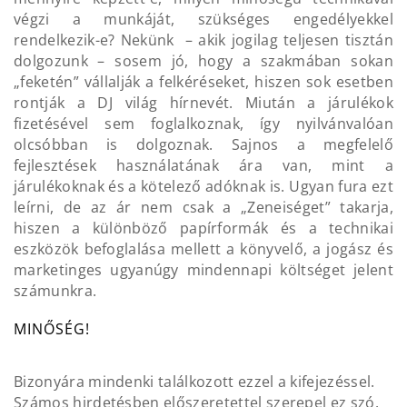
végzi a munkáját, szükséges engedélyekkel
rendelkezik-e? Nekünk – akik jogilag teljesen tisztán
dolgozunk – sosem jó, hogy a szakmában sokan
„feketén” vállalják a felkéréseket, hiszen sok esetben
rontják a DJ világ hírnevét. Miután a járulékok
fizetésével sem foglalkoznak, így nyilvánvalóan
olcsóbban is dolgoznak. Sajnos a megfelelő
fejlesztések használatának ára van, mint a
járulékoknak és a kötelező adóknak is. Ugyan fura ezt
leírni, de az ár nem csak a „Zeneiséget” takarja,
hiszen a különböző papírformák és a technikai
eszközök befoglalása mellett a könyvelő, a jogász és
marketinges ugyanúgy mindennapi költséget jelent
számunkra.
MINŐSÉG!
Bizonyára mindenki találkozott ezzel a kifejezéssel.
Számos hirdetésben előszeretettel szerepel ez szó.