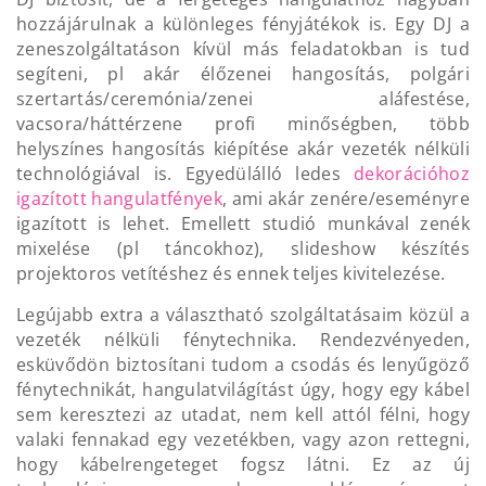
hozzájárulnak a különleges fényjátékok is. Egy DJ a
zeneszolgáltatáson kívül más feladatokban is tud
segíteni, pl akár élőzenei hangosítás, polgári
szertartás/ceremónia/zenei aláfestése,
vacsora/háttérzene profi minőségben, több
helyszínes hangosítás kiépítése akár vezeték nélküli
technológiával is. Egyedülálló ledes
dekorációhoz
igazított hangulatfények
, ami akár zenére/eseményre
igazított is lehet. Emellett studió munkával zenék
mixelése (pl táncokhoz), slideshow készítés
projektoros vetítéshez és ennek teljes kivitelezése.
Legújabb extra a választható szolgáltatásaim közül a
vezeték nélküli fénytechnika. Rendezvényeden,
esküvődön biztosítani tudom a csodás és lenyűgöző
fénytechnikát, hangulatvilágítást úgy, hogy egy kábel
sem keresztezi az utadat, nem kell attól félni, hogy
valaki fennakad egy vezetékben, vagy azon rettegni,
hogy kábelrengeteget fogsz látni. Ez az új