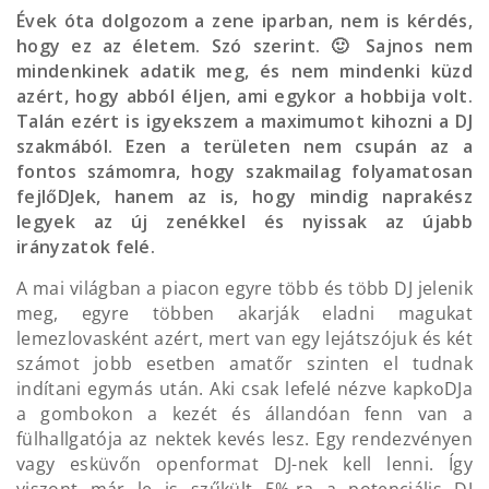
Évek óta dolgozom a zene iparban, nem is kérdés,
hogy ez az életem. Szó szerint. 🙂 Sajnos nem
mindenkinek adatik meg, és nem mindenki küzd
azért, hogy abból éljen, ami egykor a hobbija volt.
Talán ezért is igyekszem a maximumot kihozni a DJ
szakmából. Ezen a területen nem csupán az a
fontos számomra, hogy szakmailag folyamatosan
fejlőDJek, hanem az is, hogy mindig naprakész
legyek az új zenékkel és nyissak az újabb
irányzatok felé.
A mai világban a piacon egyre több és több DJ jelenik
meg, egyre többen akarják eladni magukat
lemezlovasként azért, mert van egy lejátszójuk és két
számot jobb esetben amatőr szinten el tudnak
indítani egymás után. Aki csak lefelé nézve kapkoDJa
a gombokon a kezét és állandóan fenn van a
fülhallgatója az nektek kevés lesz. Egy rendezvényen
vagy esküvőn openformat DJ-nek kell lenni. Így