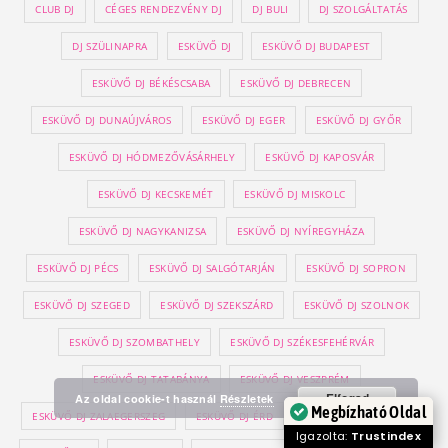
CLUB DJ
CÉGES RENDEZVÉNY DJ
DJ BULI
DJ SZOLGÁLTATÁS
DJ SZÜLINAPRA
ESKÜVŐ DJ
ESKÜVŐ DJ BUDAPEST
ESKÜVŐ DJ BÉKÉSCSABA
ESKÜVŐ DJ DEBRECEN
ESKÜVŐ DJ DUNAÚJVÁROS
ESKÜVŐ DJ EGER
ESKÜVŐ DJ GYŐR
ESKÜVŐ DJ HÓDMEZŐVÁSÁRHELY
ESKÜVŐ DJ KAPOSVÁR
ESKÜVŐ DJ KECSKEMÉT
ESKÜVŐ DJ MISKOLC
ESKÜVŐ DJ NAGYKANIZSA
ESKÜVŐ DJ NYÍREGYHÁZA
ESKÜVŐ DJ PÉCS
ESKÜVŐ DJ SALGÓTARJÁN
ESKÜVŐ DJ SOPRON
ESKÜVŐ DJ SZEGED
ESKÜVŐ DJ SZEKSZÁRD
ESKÜVŐ DJ SZOLNOK
ESKÜVŐ DJ SZOMBATHELY
ESKÜVŐ DJ SZÉKESFEHÉRVÁR
ESKÜVŐ DJ TATABÁNYA
ESKÜVŐ DJ VESZPRÉM
Elfogad
Az oldal cookie-t használ
Részletek
Megbízható Oldal
ESKÜVŐ DJ ZALAEGERSZEG
ESKÜVŐ DJ ÉRD
ESKÜVŐ HANGOSÍTÁS
Igazolta:
Trustindex