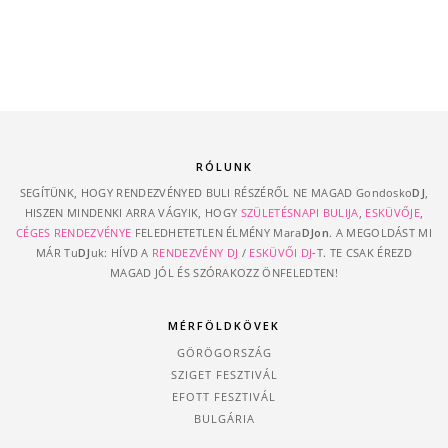
RÓLUNK
SEGÍTÜNK, HOGY RENDEZVÉNYED BULI RÉSZÉRŐL NE MAGAD Gondosko
DJ
,
HISZEN MINDENKI ARRA VÁGYIK, HOGY
SZÜLETÉSNAPI BULIJA
,
ESKÜVŐJE
,
CÉGES RENDEZVÉNYE
FELEDHETETLEN ÉLMÉNY Mara
DJon
. A MEGOLDÁST MI
MÁR Tu
DJ
uk: HÍVD A
RENDEZVÉNY DJ
/
ESKÜVŐI DJ
-T. TE CSAK ÉREZD
MAGAD JÓL ÉS SZÓRAKOZZ ÖNFELEDTEN!
MÉRFÖLDKÖVEK
GÖRÖGORSZÁG
SZIGET FESZTIVÁL
EFOTT FESZTIVÁL
BULGÁRIA