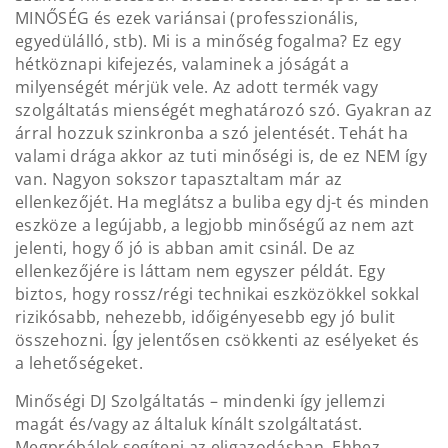
MINŐSÉG és ezek variánsai (professzionális,
egyedülálló, stb). Mi is a minőség fogalma? Ez egy
hétköznapi kifejezés, valaminek a jóságát a
milyenségét mérjük vele. Az adott termék vagy
szolgáltatás mienségét meghatározó szó. Gyakran az
árral hozzuk szinkronba a szó jelentését. Tehát ha
valami drága akkor az tuti minőségi is, de ez NEM így
van. Nagyon sokszor tapasztaltam már az
ellenkezőjét. Ha meglátsz a buliba egy dj-t és minden
eszköze a legújabb, a legjobb minőségű az nem azt
jelenti, hogy ő jó is abban amit csinál. De az
ellenkezőjére is láttam nem egyszer példát. Egy
biztos, hogy rossz/régi technikai eszközökkel sokkal
rizikósabb, nehezebb, időigényesebb egy jó bulit
összehozni. Így jelentősen csökkenti az esélyeket és
a lehetőségeket.
Minőségi DJ Szolgáltatás – mindenki így jellemzi
magát és/vagy az általuk kínált szolgáltatást.
Megpróbálok segíteni az eligazodásban. Ehhez