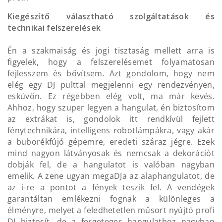
Kiegészítő választható szolgáltatások és
technikai felszerelések
Én a szakmaiság és jogi tisztaság mellett arra is
figyelek, hogy a felszerelésemet folyamatosan
fejlesszem és bővítsem. Azt gondolom, hogy nem
elég egy DJ pulttal megjelenni egy rendezvényen,
esküvőn. Ez régebben elég volt, ma már kevés.
Ahhoz, hogy szuper legyen a hangulat, én biztosítom
az extrákat is, gondolok itt rendkívül fejlett
fénytechnikára, intelligens robotlámpákra, vagy akár
a buborékfújó gépemre, eredeti száraz jégre. Ezek
mind nagyon látványosak és nemcsak a dekorációt
dobják fel, de a hangulatot is valóban nagyban
emelik. A zene ugyan megaDJa az alaphangulatot, de
az i-re a pontot a fények teszik fel. A vendégek
garantáltan emlékezni fognak a különleges a
élményre, melyet a feledhetetlen műsort nyújtó profi
DJ biztosít, de a fergeteges hangulathoz nagyban