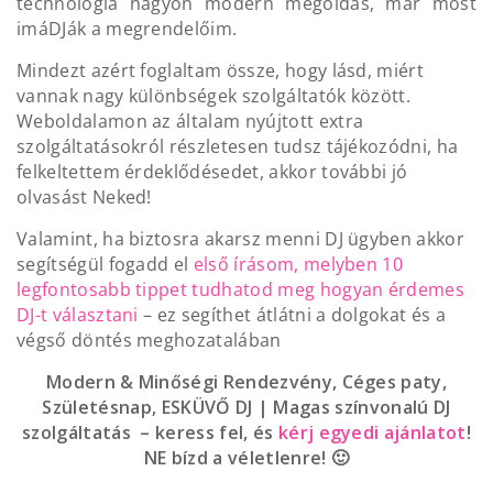
technológia nagyon modern megoldás, már most
imáDJák a megrendelőim.
Mindezt azért foglaltam össze, hogy lásd, miért
vannak nagy különbségek szolgáltatók között.
Weboldalamon az általam nyújtott extra
szolgáltatásokról részletesen tudsz tájékozódni, ha
felkeltettem érdeklődésedet, akkor további jó
olvasást Neked!
Valamint, ha biztosra akarsz menni DJ ügyben akkor
segítségül fogadd el
első írásom, melyben 10
legfontosabb tippet tudhatod meg hogyan érdemes
DJ-t választani
– ez segíthet átlátni a dolgokat és a
végső döntés meghozatalában
Modern & Minőségi Rendezvény, Céges paty,
Születésnap, ESKÜVŐ DJ | Magas színvonalú DJ
szolgáltatás – keress fel, és
kérj egyedi ajánlatot
!
NE bízd a véletlenre! 🙂