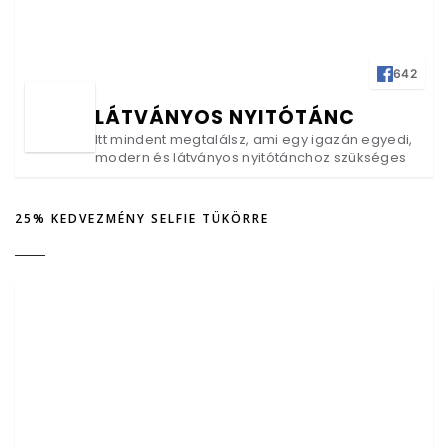
642
LÁTVÁNYOS NYITÓTÁNC
Itt mindent megtalálsz, ami egy igazán egyedi,
modern és látványos nyitótánchoz szükséges
25% KEDVEZMÉNY SELFIE TÜKÖRRE