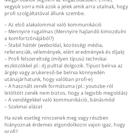
vegyük sorra mik azok a jelek amik arra utalnak, hogy
profi szolgáltatóval állunk szembe.
– Az első alakalommal való kommunikáció
– Mennyire rugalmas (Mennyire hajlandó kimozdulni
a komfortzónájából?)
– Stabil háttér (weboldal, közösségi média,
referenciák, vélemények, elért eredmények és díjak)
– Profi felszereltség (milyen típusú technikai
eszközökkel pl.: dj pulttal dolgozik. Típust beírva az
árgép vagy arukereső-be beírva könnyedén
utánajárhatunk, hogy valóban profi-e)
– A használt zenék formátuma (pl.: youtube-ról
letöltött zenék nem biztos, hogy a legjobb megoldás)
– A vendégekkel való kommunikáció, bánásmód
– Szakmai alázat
Ha ezek esetleg nincsenek meg vagy részben
hiányoznak érdemes elgondolkozni vajon igaz, hogy
profi?