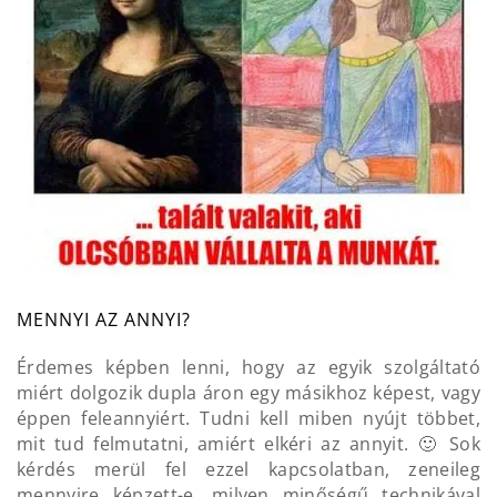
MENNYI AZ ANNYI?
Érdemes képben lenni, hogy az egyik szolgáltató
miért dolgozik dupla áron egy másikhoz képest, vagy
éppen feleannyiért. Tudni kell miben nyújt többet,
mit tud felmutatni, amiért elkéri az annyit. 🙂 Sok
kérdés merül fel ezzel kapcsolatban, zeneileg
mennyire képzett-e, milyen minőségű technikával