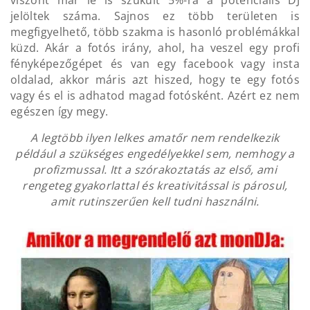
viszont már le is szűkült 5%-ra a potenciális DJ
jelöltek száma. Sajnos ez több területen is
megfigyelhető, több szakma is hasonló problémákkal
küzd. Akár a fotós irány, ahol, ha veszel egy profi
fényképezőgépet és van egy facebook vagy insta
oldalad, akkor máris azt hiszed, hogy te egy fotós
vagy és el is adhatod magad fotósként. Azért ez nem
egészen így megy.
A legtöbb ilyen lelkes amatőr nem rendelkezik
például a szükséges engedélyekkel sem, nemhogy a
profizmussal. Itt a szórakoztatás az első, ami
rengeteg gyakorlattal és kreativitással is párosul,
amit rutinszerűen kell tudni használni.