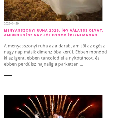
2026-04-29
MENYASSZONYI RUHA 2026: ÍGY VÁLASSZ OLYAT,
AMIBEN EGÉSZ NAP JÓL FOGOD ÉREZNI MAGAD
A menyasszonyi ruha az a darab, amitől az egész
nagy nap másik dimenzióba kerül. Ebben mondod
ki az igent, ebben táncolod el a nyitótáncot, és
ebben perdülsz hajnalig a parketten....