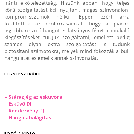
iránti elkötelezettség. Hiszünk abban, hogy teljes
körű szolgáltatást kell nyújtani, magas színvonalon,
kompromisszumok nélkül. Éppen ezért arra
fordítottuk az erőforrásainkat, hogy a piacon
legjobban szóló hangot és látványos fényt produkáló
kiegészítéseket tuDJuk szolgáltatni, emellett pedig
számos olyan extra szolgáltatást is tudunk
biztosítani számotokra, melyek mind fokozzák a buli
hangulatát és emelik annak színvonalát.
LEGNÉPSZERŰBB
– Szárazjég az esküvőre
– Esküvő DJ
– Rendezvény DJ
– Hangulatvilágítás
FOTÓ / VIDEO