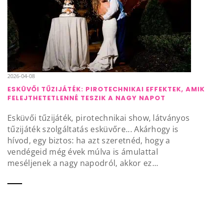
2026-04-08
ESKÜVŐI TŰZIJÁTÉK: PIROTECHNIKAI EFFEKTEK, AMIK
FELEJTHETETLENNÉ TESZIK A NAGY NAPOT
Esküvői tűzijáték, pirotechnikai show, látványos
tűzijáték szolgáltatás esküvőre... Akárhogy is
hívod, egy biztos: ha azt szeretnéd, hogy a
vendégeid még évek múlva is ámulattal
meséljenek a nagy napodról, akkor ez...