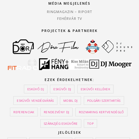
MÉDIA MEGJELENÉS
RINGMAGAZIN – RIPORT
FEHÉRVÁR TV
PROJECTEK & PARTNEREK
EZEK ÉRDEKELHETNEK:
ESKÜVŐ DJ
ESKÜVŐI DJ
ESKÜVŐI KELLÉKEK
ESKÜVŐI VENDÉGVÁRÁS
MOBIL DJ
POLGÁRI SZERTARTÁS
REFERENCIAK
RENDEZVÉNY DJ
ROZMARING KERTVENDÉGLŐ
SZÁRAZJÉG ESKÜVŐRE
TOP
JELÖLÉSEK