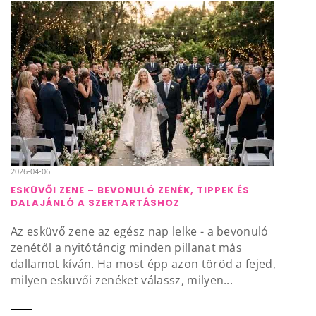
2026-04-06
ESKÜVŐI ZENE – BEVONULÓ ZENÉK, TIPPEK ÉS
DALAJÁNLÓ A SZERTARTÁSHOZ
Az esküvő zene az egész nap lelke - a bevonuló
zenétől a nyitótáncig minden pillanat más
dallamot kíván. Ha most épp azon töröd a fejed,
milyen esküvői zenéket válassz, milyen...