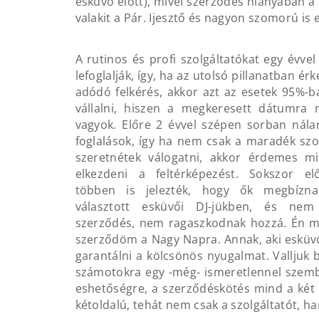
esküvő előtt), mivel szerződés hiányában a D
valakit a Pár. Ijesztő és nagyon szomorú i
A rutinos és profi szolgáltatókat egy évv
lefoglalják, így, ha az utolsó pillanatban érk
adódó felkérés, akkor azt az esetek 95%
vállalni, hiszen a megkeresett dátumra
vagyok. Előre 2 évvel szépen sorban nála
foglalások, így ha nem csak a maradék szo
szeretnétek válogatni, akkor érdemes m
elkezdeni a feltérképezést. Sokszor el
többen is jelezték, hogy ők megbízn
választott esküvői DJ-jükben, és ne
szerződés, nem ragaszkodnak hozzá. Én 
szerződöm a Nagy Napra. Annak, aki esküvő
garantálni a kölcsönös nyugalmat. Valljuk b
számotokra egy -még- ismeretlennel szemb
eshetőségre, a szerződéskötés mind a két 
kétoldalú, tehát nem csak a szolgáltatót, ha