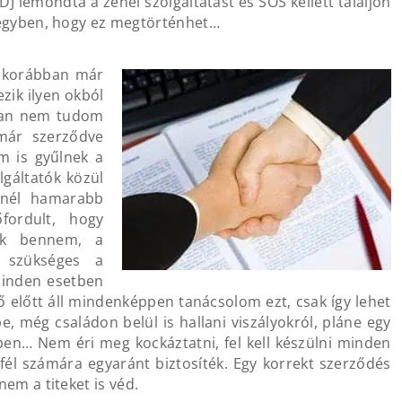
J lemondta a zenei szolgáltatást és SOS kellett találjon
s egyben, hogy ez megtörténhet…
el korábban már
ezik ilyen okból
-ban nem tudom
 már szerződve
m is gyűlnek a
lgáltatók közül
inél hamarabb
őfordult, hogy
ak bennem, a
m szükséges a
minden esetben
 előtt áll mindenképpen tanácsolom ezt, csak így lehet
e, még családon belül is hallani viszályokról, pláne egy
en… Nem éri meg kockáztatni, fel kell készülni minden
fél számára egyaránt biztosíték. Egy korrekt szerződés
nem a titeket is véd.