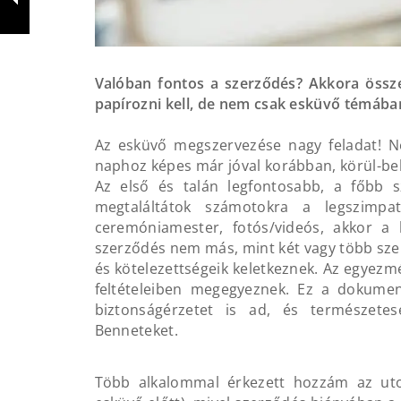
Valóban fontos a szerződés? Akkora össze
papírozni kell, de nem csak esküvő témába
Az esküvő megszervezése nagy feladat! Ne
naphoz képes már jóval korábban, körül-belü
Az első és talán legfontosabb, a főbb sz
megtaláltátok számotokra a legszimpat
ceremóniamester, fotós/videós, akkor a
szerződés nem más, mint két vagy több sz
és kötelezettségeik keletkeznek. Az egyezmé
feltételeiben megegyeznek. Ez a dokumen
biztonságérzetet is ad, és természet
Benneteket.
Több alkalommal érkezett hozzám az utol