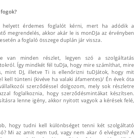
 fogok?
 helyett érdemes foglalót kérni, mert ha adódik a
ntő megrendelés, akkor akár le is monDJa az érvényben
esetén a foglaló összege duplán jár vissza.
ve van minden részlet, legyen szó a szolgáltatás
tokról. Így mindkét fél tuDJa, hogy mire számíthat, mire
 mint DJ, illetve Ti is ellenőrizni tuDJátok, hogy mit
el kell tünteni (kivéve ha valaki áfamentes)/ Én évek óta
 vállalkozói szerződéssel dolgozom, mely sok részletre
azzal foglalkoznia, hogy szerződésmintákat készítsen.
ásra lenne igény, akkor nyitott vagyok a kérések felé,
, hogy tudni kell különbséget tenni két szolgáltató
só? Mi az amit nem tud, vagy nem akar ő elvégezni? A