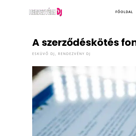
FŐOLDAL
A szerződéskötés fo
ESKÜVŐ DJ
,
RENDEZVÉNY DJ