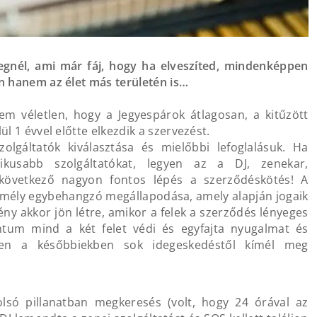
gnél, ami már fáj, hogy ha elveszíted, mindenképpen
n hanem az élet más területén is…
m véletlen, hogy a Jegyespárok átlagosan, a kitűzött
l 1 évvel előtte elkezdik a szervezést.
olgáltatók kiválasztása és mielőbbi lefoglalásuk. Ha
ikusabb szolgáltatókat, legyen az a DJ, zenekar,
 következő nagyon fontos lépés a szerződéskötés! A
emély egybehangzó megállapodása, amely alapján jogaik
ny akkor jön létre, amikor a felek a szerződés lényeges
tum mind a két felet védi és egyfajta nyugalmat és
esen a későbbiekben sok idegeskedéstől kímél meg
só pillanatban megkeresés (volt, hogy 24 órával az