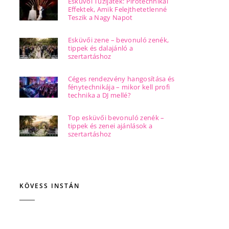
Esküvői Tűzijáték: Pirotechnikai
Effektek, Amik Felejthetetlenné
Teszik a Nagy Napot
Esküvői zene – bevonuló zenék,
tippek és dalajánló a
szertartáshoz
Céges rendezvény hangosítása és
fénytechnikája – mikor kell profi
technika a DJ mellé?
Top esküvői bevonuló zenék –
tippek és zenei ajánlások a
szertartáshoz
KÖVESS INSTÁN