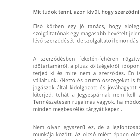
Mit tudok tenni, azon kívül, hogy szerződni
Első körben egy jó tanács, hogy előleg
szolgáltatónak egy magasabb bevételt jele
lévő szerződését, de szolgáltatói lemondás 
A szerződésben feketén-fehéren rögzít
időtartamáról, a plusz költségekről, időpon
terjed ki és mire nem a szerződés. Én is,
vállaltunk. /Nettó és bruttó összegeket is f
jogászok által kidolgozott és jóváhagyott
kiterjed, tehát a Jegyespárnak nem kell 
Természetesen rugalmas vagyok, ha módosít
minden megbeszélés tárgyát képezi.
Nem olyan egyszerű ez, de a legfontosabb
munkája között. Az olcsó miért éppen olc