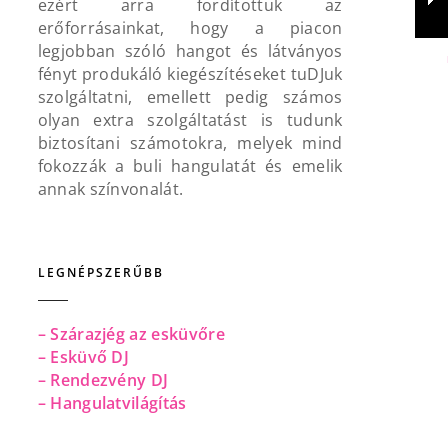
ezért arra fordítottuk az
erőforrásainkat, hogy a piacon
legjobban szóló hangot és látványos
fényt produkáló kiegészítéseket tuDJuk
szolgáltatni, emellett pedig számos
olyan extra szolgáltatást is tudunk
biztosítani számotokra, melyek mind
fokozzák a buli hangulatát és emelik
annak színvonalát.
LEGNÉPSZERŰBB
– Szárazjég az esküvőre
– Esküvő DJ
– Rendezvény DJ
– Hangulatvilágítás