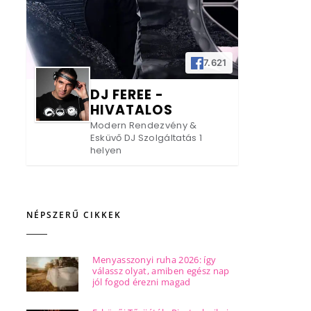
7.621
DJ FEREE -
HIVATALOS
Modern Rendezvény &
Esküvő DJ Szolgáltatás 1
helyen
NÉPSZERŰ CIKKEK
Menyasszonyi ruha 2026: így
válassz olyat, amiben egész nap
jól fogod érezni magad