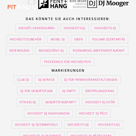
DAS KÖNNTE SIE AUCH INTERESSIEREN:
ESKÜVŐI VENDÉGVÁRÁS
HOCHZEITS-DJ
HOCHZEITS-DJ
HOCHZEITSZUBEHÖR
MOBIL DJ
OBEN
POLGARI SZERTARTÁS
REFERENZEN
RENDEZVÉNY DJ
ROZMARING GARTENRESTAURANT
TROCKENEIS FÜR HOCHZEITEN
MARKIERUNGEN
CLUB DJ
DJ-SERVICE
DJ FÜR FIRMENVERANSTALTUNGEN
DJ FÜR GEBURTSTAGE
DJ PARTY
ERÖFFNUNGSTANZ
FITNESS-DJ
GEBURTSTAGSPARTY
HOCHZEIT DJ GYŐR
HOCHZEIT DJ NAGYKANIZSA
HOCHZEIT DJ PÉCS
HOCHZEIT DJ SZOMBATHELY
HOCHZEITS-DJ
HOCHZEITS-DJ
HOCHZEITS-DJ BUDAPEST
HOCHZEITS-DJ BÉKÉSCSABA