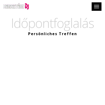
Togg
Időpontfoglalás
Persönliches Treffen