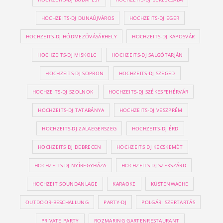
HOCHZEITS-DJ DUNAÚJVÁROS
HOCHZEITS-DJ EGER
HOCHZEITS-DJ HÓDMEZŐVÁSÁRHELY
HOCHZEITS-DJ KAPOSVÁR
HOCHZEITS-DJ MISKOLC
HOCHZEITS-DJ SALGÓTARJÁN
HOCHZEITS-DJ SOPRON
HOCHZEITS-DJ SZEGED
HOCHZEITS-DJ SZOLNOK
HOCHZEITS-DJ SZÉKESFEHÉRVÁR
HOCHZEITS-DJ TATABÁNYA
HOCHZEITS-DJ VESZPRÉM
HOCHZEITS-DJ ZALAEGERSZEG
HOCHZEITS-DJ ÉRD
HOCHZEITS DJ DEBRECEN
HOCHZEITS DJ KECSKEMÉT
HOCHZEITS DJ NYÍREGYHÁZA
HOCHZEITS DJ SZEKSZÁRD
HOCHZEIT SOUNDANLAGE
KARAOKE
KÜSTENWACHE
OUTDOOR-BESCHALLUNG
PARTY-DJ
POLGÁRI SZERTARTÁS
PRIVATE PARTY
ROZMARING GARTENRESTAURANT