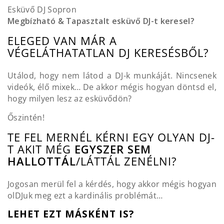
Esküvő DJ Sopron
Megbízható & Tapasztalt esküvő DJ-t keresel?
ELEGED VAN MÁR A
VÉGELÁTHATATLAN DJ KERESÉSBŐL?
Utálod, hogy nem látod a DJ-k munkáját. Nincsenek
videók, élő mixek… De akkor mégis hogyan döntsd el,
hogy milyen lesz az esküvődön?
Őszintén!
TE FEL MERNÉL KÉRNI EGY OLYAN DJ-
T AKIT MÉG
EGYSZER SEM
HALLOTTÁL
/LÁTTÁL ZENÉLNI?
Jogosan merül fel a kérdés, hogy akkor mégis hogyan
olDJuk meg ezt a kardinális problémát…
LEHET EZT MÁSKÉNT IS?