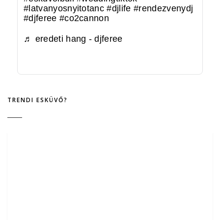
#latvanyosnyitotanc
#djlife
#rendezvenydj
#djferee
#co2cannon
♬ eredeti hang - djferee
TRENDI ESKÜVŐ?