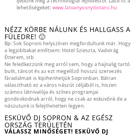
ijedünk meg a technológiai fejlődéstől. Lásd itt a
lehetőségeket:
www.latvanyosnyitotanc.hu
NÉZZ KÖRBE NÁLUNK ÉS HALLGASS A
FÜLEDRE! 🙂
Bp: Sok Soproni helyszínen megfordultunk már. Hogy
a legjobbakat említsem: Hotel Szieszta, Vadvirág
Étterem, stb
Ne feledkezzünk meg arról sem, hogy a hajnalig tartó
bulit, táncot és az ezt megelőző hosszú szervezés
fáradalmait is kipihenhetjük Sopronban. Bátran
választható ez a város nászút céljából is, hiszen
számos látnivalója és színes programjai
gondoskodnak arról, hogy ne csak az esküvőnk de a
nászutunk is felejthetetlen legyen.
ESKÜVŐ DJ SOPRON & AZ EGÉSZ
ORSZÁG TERÜLETÉN
VÁLASSZ MINŐSÉGET! ESKÜVŐ DJ