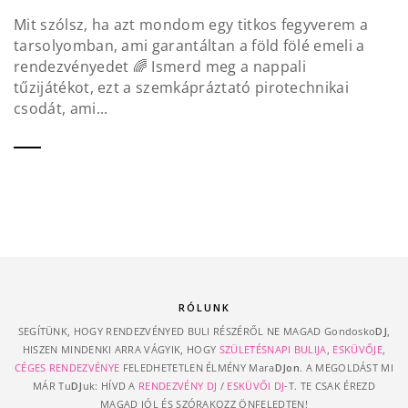
Mit szólsz, ha azt mondom egy titkos fegyverem a
tarsolyomban, ami garantáltan a föld fölé emeli a
rendezvényedet 🌈 Ismerd meg a nappali
tűzijátékot, ezt a szemkápráztató pirotechnikai
csodát, ami...
RÓLUNK
SEGÍTÜNK, HOGY RENDEZVÉNYED BULI RÉSZÉRŐL NE MAGAD Gondosko
DJ
,
HISZEN MINDENKI ARRA VÁGYIK, HOGY
SZÜLETÉSNAPI BULIJA
,
ESKÜVŐJE
,
CÉGES RENDEZVÉNYE
FELEDHETETLEN ÉLMÉNY Mara
DJon
. A MEGOLDÁST MI
MÁR Tu
DJ
uk: HÍVD A
RENDEZVÉNY DJ
/
ESKÜVŐI DJ
-T. TE CSAK ÉREZD
MAGAD JÓL ÉS SZÓRAKOZZ ÖNFELEDTEN!