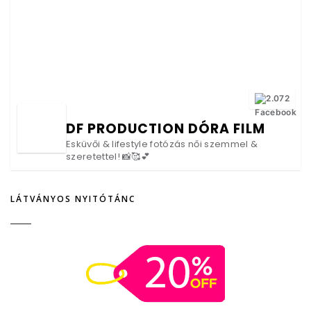
2.072
DF PRODUCTION DÓRA FILM
Esküvői & lifestyle fotózás női szemmel &
szeretettel! 📸🥰💕
LÁTVÁNYOS NYITÓTÁNC