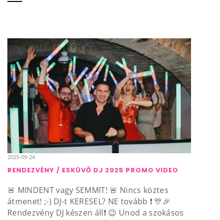
2025-09-24
RENDEZVÉNY / ESKÜVŐ DJ 2025 PROMO VIDEO
🚨 MINDENT vagy SEMMIT! 🚨 Nincs köztes
átmenet! ;-) DJ-t KERESEL? NE tovább ❗️ 🎊🎉
Rendezvény DJ készen áll❗️ 😉 Unod a szokásos