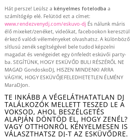
Hát persze! Leülsz a
kényelmes fotelodba
a
számítógép elé. Felütöd ezt a címet:
www.rendezvenydj.com/eskuvo-dj
És nálunk máris
élő mixeket/zenéket, videókat, facebookon keresztül
érkező valódi véleményeket olvashatsz. A különböző
sítlusú zenék segítségével bele tudod képzelni
magadat és venégeidet egy önfeledt esküvői party-
ba. SEGÍTÜNK, HOGY ESKÜVŐD BULI RÉSZÉRŐL NE
MAGAD GondoskoDJ, HISZEN MINDENKI ARRA
VÁGYIK, HOGY ESKÜVŐJEFELEDHETETLEN ÉLMÉNY
MaraDJon.
TE INKÁBB A VÉGELÁTHATATLAN DJ
TALÁLKOZÓK MELLETT TESZED LE A
VOKSOD, AHOL BESZÉLGETÉS
ALAPJÁN DÖNTÖD EL, HOGY ZENÉL?
VAGY OTTHONRÓL KÉNYELMESEN IS
VÁLASZTHATSZ DJ-T AZ ESKÜVŐDRE.