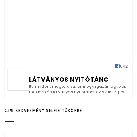
642
LÁTVÁNYOS NYITÓTÁNC
Itt mindent megtalálsz, ami egy igazán egyedi,
modern és látványos nyitótánchoz szükséges
25% KEDVEZMÉNY SELFIE TÜKÖRRE