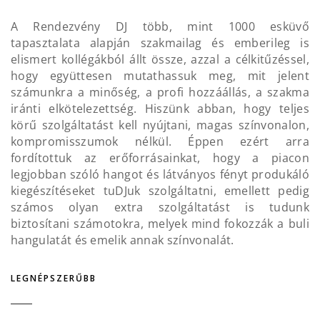
A Rendezvény DJ több, mint 1000 esküvő
tapasztalata alapján szakmailag és emberileg is
elismert kollégákból állt össze, azzal a célkitűzéssel,
hogy együttesen mutathassuk meg, mit jelent
számunkra a minőség, a profi hozzáállás, a szakma
iránti elkötelezettség. Hiszünk abban, hogy teljes
körű szolgáltatást kell nyújtani, magas színvonalon,
kompromisszumok nélkül. Éppen ezért arra
fordítottuk az erőforrásainkat, hogy a piacon
legjobban szóló hangot és látványos fényt produkáló
kiegészítéseket tuDJuk szolgáltatni, emellett pedig
számos olyan extra szolgáltatást is tudunk
biztosítani számotokra, melyek mind fokozzák a buli
hangulatát és emelik annak színvonalát.
LEGNÉPSZERŰBB