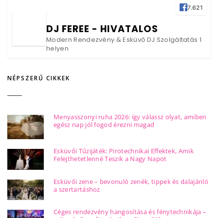
7.621
DJ FEREE - HIVATALOS
Modern Rendezvény & Esküvő DJ Szolgáltatás 1
helyen
NÉPSZERŰ CIKKEK
Menyasszonyi ruha 2026: így válassz olyat, amiben
egész nap jól fogod érezni magad
Esküvői Tűzijáték: Pirotechnikai Effektek, Amik
Felejthetetlenné Teszik a Nagy Napot
Esküvői zene – bevonuló zenék, tippek és dalajánló
a szertartáshoz
Céges rendezvény hangosítása és fénytechnikája –