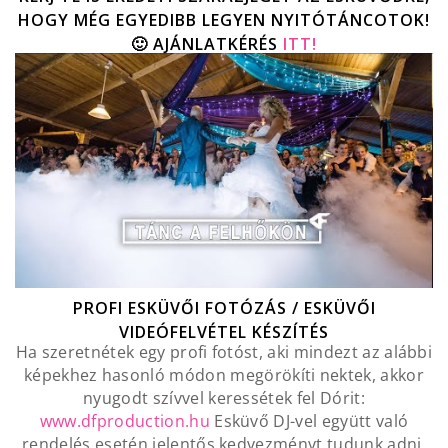
HOGY MÉG EGYEDIBB LEGYEN NYITÓTÁNCOTOK!
🙂 AJÁNLATKÉRÉS
ITT!
PROFI ESKÜVŐI FOTÓZÁS / ESKÜVŐI
VIDEÓFELVÉTEL KÉSZÍTÉS
Ha szeretnétek egy profi fotóst, aki mindezt az alábbi
képekhez hasonló módon megörökíti nektek, akkor
nyugodt szívvel keressétek fel Dórit:
www.dfproduction.hu
Esküvő DJ-vel együtt való
rendelés esetén jelentős kedvezményt tudunk adni.