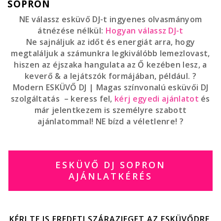
SOPRON
NE válassz esküvő DJ-t ingyenes olvasmányom
átnézése nélkül:
Hogyan válassz DJ-t
Ne sajnáljuk az időt és energiát arra, hogy
megtaláljuk a számunkra legkiválóbb lemezlovast,
hiszen az éjszaka hangulata az Ő kezében lesz, a
keverő & a lejátszók formájában, például. ?
Modern ESKÜVŐ DJ | Magas színvonalú esküvői DJ
szolgáltatás – keress fel,
kérj egyedi ajánlatot
és
már jelentkezem is személyre szabott
ajánlatommal! NE bízd a véletlenre! ?
ESKÜVŐ DJ SOPRON
AJÁNLATKÉRÉS
KÉRJ TE IS EREDETI SZÁRAZJEGET AZ ESKÜVŐDRE,