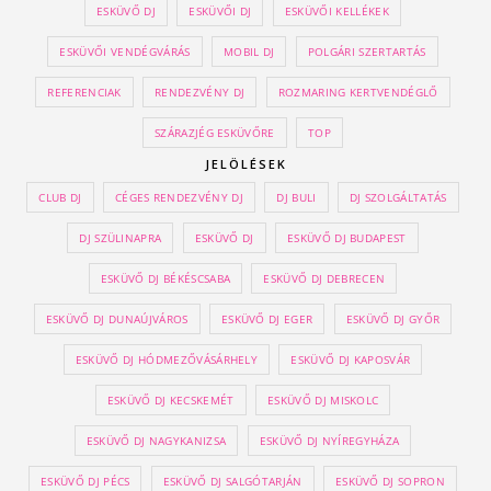
ESKÜVŐ DJ
ESKÜVŐI DJ
ESKÜVŐI KELLÉKEK
ESKÜVŐI VENDÉGVÁRÁS
MOBIL DJ
POLGÁRI SZERTARTÁS
REFERENCIAK
RENDEZVÉNY DJ
ROZMARING KERTVENDÉGLŐ
SZÁRAZJÉG ESKÜVŐRE
TOP
JELÖLÉSEK
CLUB DJ
CÉGES RENDEZVÉNY DJ
DJ BULI
DJ SZOLGÁLTATÁS
DJ SZÜLINAPRA
ESKÜVŐ DJ
ESKÜVŐ DJ BUDAPEST
ESKÜVŐ DJ BÉKÉSCSABA
ESKÜVŐ DJ DEBRECEN
ESKÜVŐ DJ DUNAÚJVÁROS
ESKÜVŐ DJ EGER
ESKÜVŐ DJ GYŐR
ESKÜVŐ DJ HÓDMEZŐVÁSÁRHELY
ESKÜVŐ DJ KAPOSVÁR
ESKÜVŐ DJ KECSKEMÉT
ESKÜVŐ DJ MISKOLC
ESKÜVŐ DJ NAGYKANIZSA
ESKÜVŐ DJ NYÍREGYHÁZA
ESKÜVŐ DJ PÉCS
ESKÜVŐ DJ SALGÓTARJÁN
ESKÜVŐ DJ SOPRON