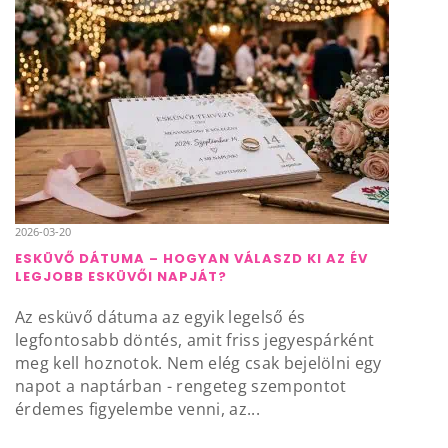
2026-03-20
ESKÜVŐ DÁTUMA – HOGYAN VÁLASZD KI AZ ÉV
LEGJOBB ESKÜVŐI NAPJÁT?
Az esküvő dátuma az egyik legelső és
legfontosabb döntés, amit friss jegyespárként
meg kell hoznotok. Nem elég csak bejelölni egy
napot a naptárban - rengeteg szempontot
érdemes figyelembe venni, az...