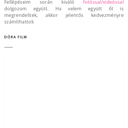
Fellépéseim során kiváló
fotóssal/videóssal
dolgozom együtt. Ha velem együtt őt is
megrendelitek, akkor jelentős kedvezményre
számíthattok
DÓRA FILM