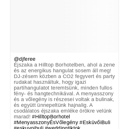
@djferee
Éjszaka a Hilltop Borhotelben, ahol a zene
és az energikus hangulat sosem áll meg!
DJ-zésem közben a CO2 fegyvert és party
rudakat használtuk, hogy igazi
partihangulatot teremtsünk, minden fullos
fény- és hangtechnikával. A menyasszony
és a vőlegény is részesei voltak a bulinak,
és együtt ünnepeltünk hajnalig. A
csodálatos éjszaka emléke örökre velünk
marad!
#HilltopBorhotel
#MenyasszonyÉsVőlegény
#EsküvőiBuli
#eskuvoibuli
#weddingtiktok