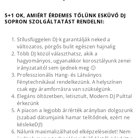
5+1 OK, AMIÉRT ÉRDEMES TŐLÜNK ESKÜVŐ DJ
SOPRON SZOLGÁLTATÁST RENDELNI:
Stílusfüggelen DJ-k garantálják neked a
változatos, pörgős bulit egészen hajnalig
Több DJ közül választhatsz, akik a
hagyományos, ugyanakkor korosztályunk zenei
irányzataitól sem ijednek meg 🙂
Professzionális Hang- és Látványos
Fénytechnikával rendelkezünk. A helyszínen
csak egy áramforrásra van szükségünk.
Elegáns öltözetben, letisztult, Modern DJ Pulttal
érkezünk
A piacon a legjobb ár/érték arányban dolgozunk
(szabad dátumjaink hamar telítődnek, ezért ne
késlekeDJ!)
Nálunk maximalizálhatod elképzeléseidet! Nem